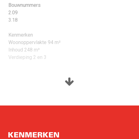
Bouwnummers
2.09
3.18
Kenmerken
Woonoppervlakte 94 m²
Inhoud 248 m³
Verdieping 2 en 3
Woonkamer/keuken: 48 m²
Buitenruimte: 5 m²
Slaapkamer 1: 12 m²
Slaapkamer 2: 8 m²
Energielabel A++
KENMERKEN