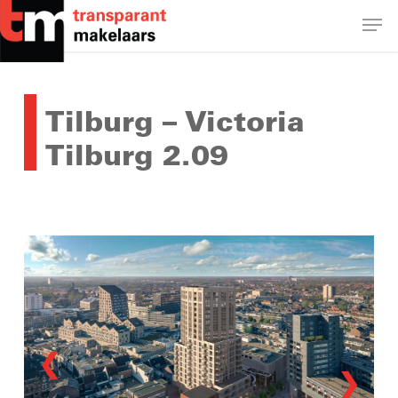
Skip
Men
to
main
Close
content
Menu
Tilburg – Victoria
Tilburg 2.09
❮
❯