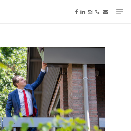
facebook
linkedin
instagram
phone
email
Menu