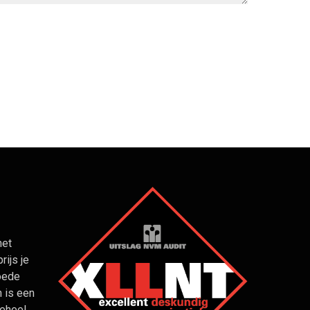
het
rijs je
goede
 is een
eheel