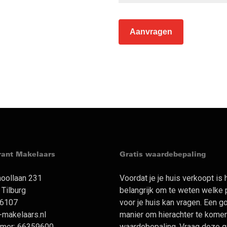
rant Makelaars
Gratis waardebepaling
oollaan 231
Voordat je je huis verkoopt is 
Tilburg
belangrijk om te weten welke p
6107
voor je huis kan vragen. Een 
makelaars.nl
manier om hierachter te komen
mer: 66359600
waardebepaling. Vraag deze g