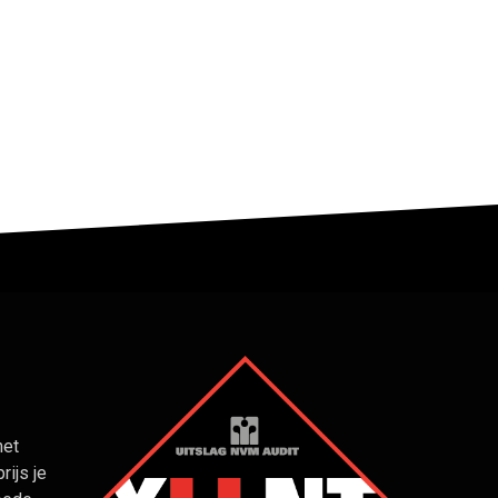
het
rijs je