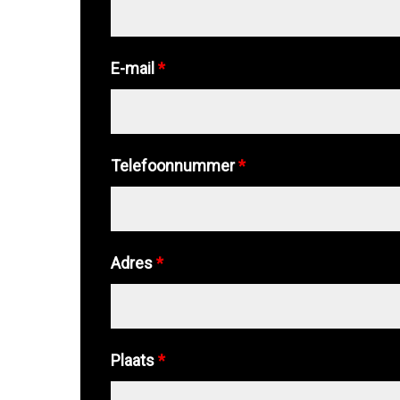
E-mail
*
Telefoonnummer
*
Adres
*
Plaats
*