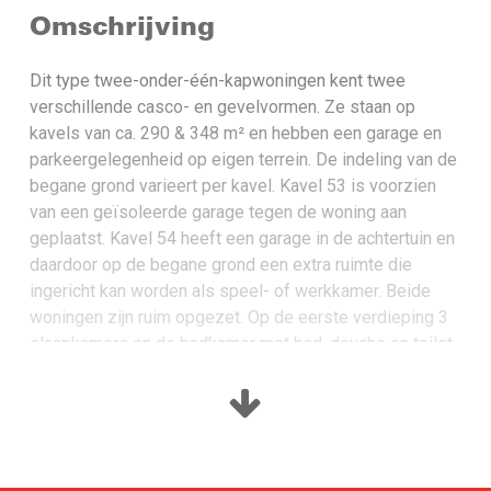
Omschrijving
Dit type twee-onder-één-kapwoningen kent twee
verschillende casco- en gevelvormen. Ze staan op
kavels van ca. 290 & 348 m² en hebben een garage en
parkeergelegenheid op eigen terrein. De indeling van de
begane grond varieert per kavel. Kavel 53 is voorzien
van een geïsoleerde garage tegen de woning aan
geplaatst. Kavel 54 heeft een garage in de achtertuin en
daardoor op de begane grond een extra ruimte die
ingericht kan worden als speel- of werkkamer. Beide
wo­ningen zijn ruim opgezet. Op de eerste verdie­ping 3
slaapkamers en de badkamer met bad, douche en toilet.
De tweede verdieping biedt mogelijkheid voor nóg 1 of
2 slaapkamers.
Bouwnummer 53: € 379.500,- v.o.n: