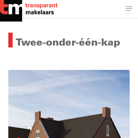
Skip
Men
to
main
Close
content
Menu
Twee-onder-één-kap