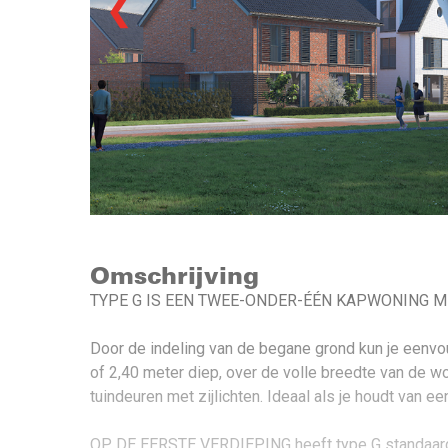
❮
Omschrijving
TYPE G IS EEN TWEE-ONDER-ÉÉN KAPWONING ME
Door de indeling van de begane grond kun je eenvo
of 2,40 meter diep, over de volle breedte van de wo
tuindeuren met zijlichten. Ideaal als je houdt van 
OP DE EERSTE VERDIEPING heeft type G standaard 