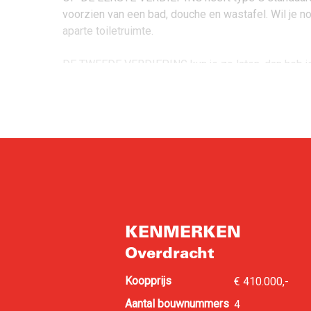
voorzien van een bad, douche en wastafel. Wil je 
aparte toiletruimte.
DE TWEEDE VERDIEPING kun je zo laten, dan heb je 
KENMERKEN
Overdracht
Koopprijs
€ 410.000,-
Aantal bouwnummers
4