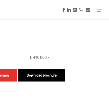
facebook
linkedin
instagram
phone
email
Menu
€ 410.000,-
nemen
Download brochure