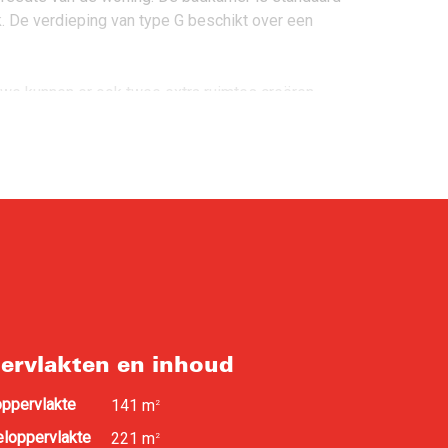
. De verdieping van type G beschikt over een
we kunnen er ook twee extra ruimtes creëren.
ervlakten en inhoud
ppervlakte
141 m
2
loppervlakte
221 m
2