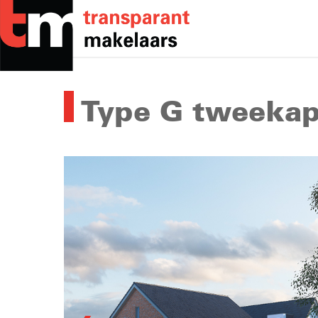
Skip
to
main
content
Type G tweekap