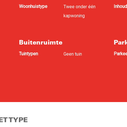
Woonhuistype
Inhoud
Twee onder één
kapwoning
Buitenruimte
Par
Tuintypen
Parkee
Geen tuin
T TYPE