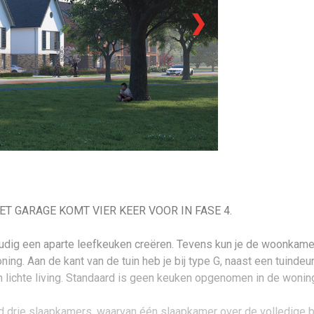
❯
T GARAGE KOMT VIER KEER VOOR IN FASE 4.
udig een aparte leefkeuken creëren. Tevens kun je de woonkame
ning. Aan de kant van de tuin heb je bij type G, naast een tuinde
een lichte living. Standaard is geen keuken opgenomen in de wonin
drie slaapkamers, waarvan één slaapkamer over de volledige b