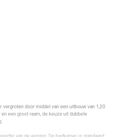
r vergroten door middel van een uitbouw van 1,20
ur en een groot raam, de keuze uit dubbele
g.
reedte van de woning. De badkamer is standaard