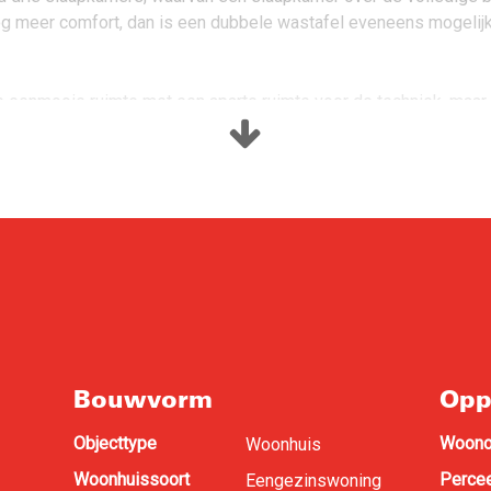
nog meer comfort, dan is een dubbele wastafel eveneens mogelijk
eenmooie ruimte met een aparte ruimte voor de techniek, maar 
Bouwvorm
Opp
Objecttype
Woono
Woonhuis
Woonhuissoort
Percee
Eengezinswoning