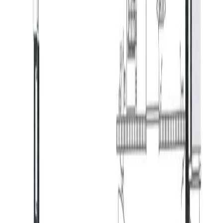
Goirle is een gemeente met ruim 20.000 inwoners. Het
dorp beschikt over een eigen winkelcentrum, genaamd
De Hovel. Tevens zijn er diverse winkels te vinden op
de Tilburgseweg en op het Koningsschild. Goirle
beschikt over meerdere basisscholen en een
middelbare school. Ook is er speciaal onderwijs
aanwezig in Goirle. Naast scholen zijn er in het dorp
diverse sportvoorzieningen te vinden. Zo zijn er in het
dorp twee voetbalclubs (VOAB & GSBW), een
tennisvereniging (LTC) en zijn er meerde sporthallen
waar zaalsporten beoefend kunnen worden. Het
cultureel centrum Jan van Besouwhuis draagt bij aan het
culturele klimaat in Goirle. Hier zijn het hele jaar door
diverse optredens en daarnaast huisvesten vele
verenigingen zich hier. Naast het cultureel centrum zijn
er diverse bruisende horecagelegenheden te vinden in
het centrum van Goirle. Tevens beschikt Goirle over een
prachtige natuur. Denk hierbij aan de Regte Heide, maar
ook aan de bossen van Gorp & Roovert.