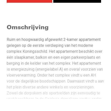
Omschrijving
Ruim en hoogwaardig afgewerkt 2-kamer appartement
gelegen op de eerste verdieping van het moderne
complex Koningsschild. Het appartement beschikt over
één slaapkamer, balkon en een eigen parkeerplaats en
berging in de kelder van het complex. Het appartement
is energiezuinig (energielabel A) en overal voorzien van
vloerverwarming. Onder het complex vindt u een AH
voor de dagelijkse boodschappen. Daarnaast vindt u aan
het plein diverse andere winkels en voorzieningen.
Zowel de dorpskern als sportvelden zijn eenvoudig te
voet bereikbaar. In de Goirlese dorpskern vindt u onder
andere terrassen, restaurants, cafés en winkelcentrum
De Hovel. Tevens is de woning uiterst gunstig gelegen