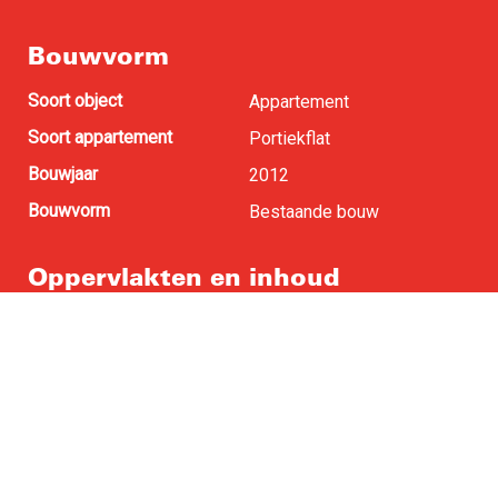
Bouwvorm
Soort object
Appartement
Soort appartement
Portiekflat
Bouwjaar
2012
Bouwvorm
Bestaande bouw
Oppervlakten en inhoud
Woonoppervlakte
78 m
2
Buitenruimte
5 m
2
Inhoud
270 m
3
Indeling