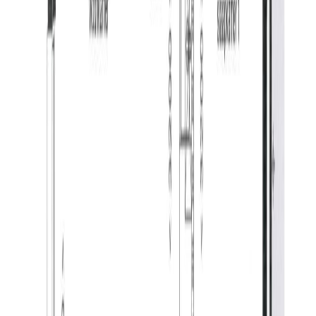
Inpandige berging:
Hier vindt u naast handige bergruimte ook de opstelling
van de CV-ketel (2012), de unit van de mechanische
ventilatie en de aansluitingen van de wasapparatuur.
Parkeerkelder:
Het appartement beschikt over een eigen parkeerplaats
en berging in de kelder van het complex. De garage is
veilig te bereiken via interne liften en is alleen voor
bewoners toegankelijk. Het toegangshek is te openen
met een handzender.
Kenmerken:
– het appartement is beschikbaar per 01-08-2026;
– ruim en hoogwaardig afgewerkt 2-kamer
appartement;
– zeer energiezuinig appartement, energielabel A;