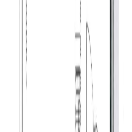
– appartement volledig voorzien van vloerverwarming;
– voorzien van een eigen parkeerplaats en berging in de
kelder;
– huurder dient zelf contracten voor nutsvoorzieningen
af te sluiten;
– nabij vele voorzieningen zoals winkels, sport, cafés
en restaurants;
– goede verbinding met openbaar vervoer, bushalte
dichtbij;
– nabij de uitvalswegen richting de omliggende dorpen
en steden;
– het houden van huisdieren in het appartement is niet
toegestaan;
– servicekosten € 25,- per maand (o.a. elektra en
schoonmaak gemeenschappelijke ruimtes, afval &
tuinonderhoud).
Goirle:
Is een bruisend dorp gelegen ten zuiden van Tilburg.