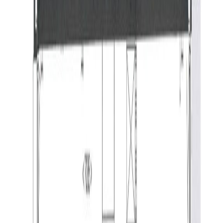
Entree complex:
De entree is gelegen naast de ingang van de
parkeerkelder. Hier vindt naast het intercomsysteem en
de brievenbussen ook de toegang tot de liften en het
trappenhuis.
Indeling appartement:
U betreedt het appartement via de hal. Deze hal heeft
toegang tot alle vertrekken van het appartement.
Woonkamer & keuken:
De ruime woonkamer is fraai afgewerkt met een
gietvloer en stucwerk op de wanden en plafonds. In het
plafond zijn op verschillende plekken spots en
koofverlichting aanwezig. De eveneens aanwezige
beamer- beugel en doek worden aan de huurder ter
beschikking gesteld (maar niet vervangen bij een
defect). Een tussenmuur maakt een verdeling tussen het