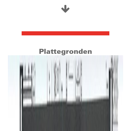
ten opzichte van diverse uitvalswegen richting de
omliggende dorpen en steden.
Inkomenseis & waarborgsom:
Het appartement is beschikbaar per 01-07-2028.
Huurder dient een aantoonbaar (gezamenlijk) bruto
jaarinkomen te hebben van minimaal € 56.700,-.
Plattegronden
Daarnaast zal er in de huurovereenkomst een
waarborgsom worden opgenomen ter grootte van: €
2.650,- (tweemaal de maand huur). Verder is belangrijk
om te weten dat de huur voor minimaal 1 jaar is, hierna
loopt het contract door met een opzegtermijn van 2
maanden.
Woonoppervlakte: circa 78 m²
Inhoud: circa 270 m³
Balkon: circa 5 m²
Bouwjaar: 2012