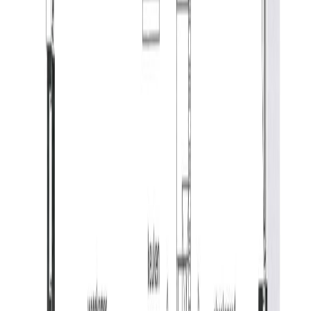
zit- en eetgedeelte. Vanuit beide ruimtes heeft u
toegang tot het balkon (ca. 4 m²). De open keuken heeft
een keukenblok in rechte opstelling en is voorzien van
veel gemakken. Zo vindt u hier een gaskookplaat, RVS
afzuigkap, RVS spoelbak, vaatwasser en een combi-
oven.
Slaapkamer, badkamer & toilet:
De slaapkamer is gelegen aan de binnenplaats van het
complex. Ook deze is strak afgewerkt met een gietvloer
en stucwerk op de wanden en plafonds. De badkamer is
volledig betegeld en voorzien van een wastafel en een
zeer grote en verlichte douchecabine. In de
douchecabine vindt u een regendouche, een losse
handdouche en een vaste hoekbank. Tevens is de
badkamer voorzien van muziek speakers, inbouwspots
en koofverlichting in het plafond. Ook de separate
toiletruimte is volledig betegeld en voorzien van een
staand toilet en een fonteintje.