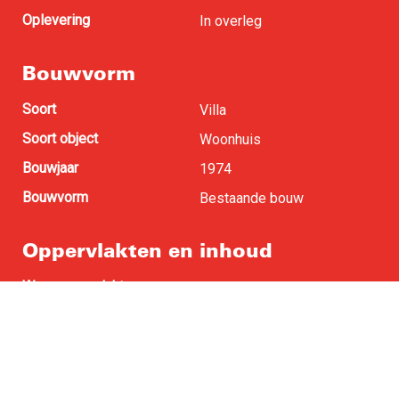
Oplevering
In overleg
Bouwvorm
Soort
Villa
Soort object
Woonhuis
Bouwjaar
1974
Bouwvorm
Bestaande bouw
Oppervlakten en inhoud
Woonoppervlakte
259 m
2
Perceel oppervlakte
915 m
2
Buitenruimte
47 m
2
Inhoud
962 m
3