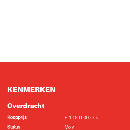
KENMERKEN
Overdracht
Koopprijs
€ 1.150.000,- k.k.
Status
V.o.v.