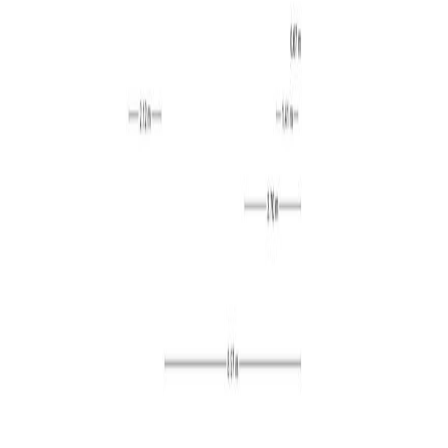
Besouwhuis draagt bij aan het culturele klimaat in Goirle.
Hier zijn het hele jaar door diverse optredens en
daarnaast huisvesten vele verenigingen zich hier. Naast
het cultureel centrum zijn diverse bruisende
horecagelegenheden te vinden in het centrum van Goirle.
Tevens beschikt Goirle over een prachtige natuur. Denk
hierbij aan de Regte Heide, maar ook aan de bossen van
Gorp & Roovert.