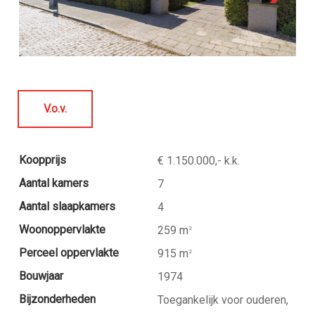
V.o.v.
Koopprijs
€ 1.150.000,- k.k.
Aantal kamers
7
Aantal slaapkamers
4
Woonoppervlakte
259 m
2
Perceel oppervlakte
915 m
2
Bouwjaar
1974
Bijzonderheden
Toegankelijk voor ouderen,