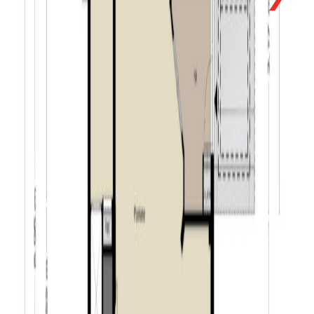
een ideale plek om uitgebreid te tafelen met familie en
vrienden. Het terras is bovendien voorzien van
elektrische zonwering met geïntegreerde
terrasverwarming. In deze tuin kunt u in alle rust
genieten van het buitenleven. De tuin is
onderhoudsvriendelijk: grasmaaien en circa twee keer
per jaar snoeien volstaat. Daarnaast is de tuin voorzien
van een volautomatisch beregeningssysteem met eigen
waterbron, comfortabel en efficiënt. Achterin de tuin
bevinden zich drie praktische bijgebouwen: een garage
met krachtstroom, een berging en een multifunctionele
kantoorruimte. Deze zijn ideaal voor opslag, hobby’s of
werken aan huis en bovendien bereikbaar via een
afgesloten achterom, wat extra gebruiksgemak biedt.
Algemeen:
– zeer centrale ligging nabij het centrum Goirle;
– royale woning voorzien van vier ruime slaapkamers;