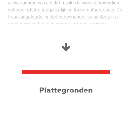
aanwezigheid van een lift maakt de woning bovendien
volledig rolstoeltoegankelijk en toekomstbestendig. De
fraai aangelegde, onderhoudsvriendelijke achtertuin is
gesitueerd op het zuidwesten en biedt optimale
zonligging en privacy. Achter in de tuin bevinden zich
een garage, een berging én een multifunctionele
kantoorruimte, ideaal voor werken aan huis, hobby’s of
praktijkruimte. Op het gebied van duurzaamheid is deze
woning volledig up-to-date. Met een nieuw energielabel
A, twee hybride warmtepompen (Quatt, 2025, 6 KW per
stuk) en maar liefst 24 zonnepanelen (2020), profiteert u
van een zeer laag gasverbruik en lage energielasten. De
ligging is perfect: in een rustige woonwijk met veel
Plattegronden
groen, terwijl het gezellige centrum van Goirle en
winkelcentrum De Hovel zich op loopafstand bevinden.
Ook andere voorzieningen zoals sport, medisch,
Cultureel Centrum Jan van Besouw, bibliotheek en het
gemeentehuis zijn zeer nabij gelegen. De Hovel betreft
een zeer divers winkelcentrum door de aanwezigheid