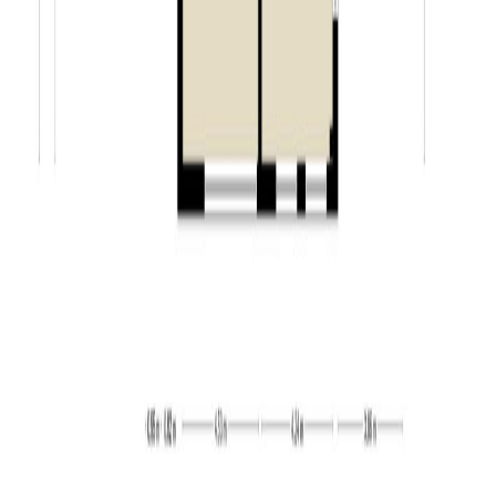
– Goirle is gunstig gelegen nabij landgoed Gorp en
Roovert en de Regte Heide;
– gelegen nabij uitvalswegen richting de omliggende
dorpen, steden & België;
– via de makelaar is een bouwkundig rapport van de
woning beschikbaar.
Goirle:
Is met ruim 20.000 inwoners een bruisend dorp gelegen
ten zuiden van Tilburg. Het dorp beschikt over een eigen
winkelcentrum, genaamd De Hovel. Tevens zijn er
diverse winkels te vinden op de Tilburgseweg en op het
Koningsschild. Goirle beschikt over meerdere
basisscholen, een middelbare school en er is speciaal
onderwijs aanwezig. Naast scholen zijn in het dorp
diverse sportvoorzieningen te vinden. Zo zijn er twee
voetbalclubs (VOAB & GSBW), een tennisvereniging
(LTC) en meerdere sporthallen waar zaalsporten
beoefend kunnen worden. Het cultureel centrum Jan van