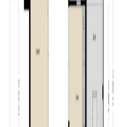
voorzien van een ligbad, een douche en een dubbele
wastafel met meubel. Dankzij de efficiënte indeling is
het een comfortabele ruimte voor dagelijks gebruik.
Tweede verdieping:
Ook de tweede verdieping biedt een fijne indeling. Via
de overloop bereikt u een slaapkamer en aan beide
kanten handige bergruimte achter de knieschotten. De
royale slaapkamer is opgedeeld in twee afzonderlijke
ruimtes. Deze delen zijn van elkaar gescheiden door
een muur met een deur, waardoor u de flexibiliteit heeft
om de ruimte te gebruiken als bijvoorbeeld twee
slaapkamers, een slaap- en werkkamer of een
combinatie van slapen en hobby. In het tweede gedeelte
van de kamer is een handige wastafel aanwezig.
Tuin:
Zowel de voor- als achtertuin van deze woning zijn met
veel zorg aangelegd en bieden een uitzonderlijk niveau