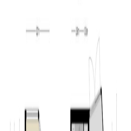
gevoel en optimaal wooncomfort. De woonkamer heeft
een sfeervolle gasgestookte open haard. Bij de
tuinkamer is een lift aanwezig die u comfortabel naar de
eerste verdieping brengt, ideaal voor
levensloopbestendig wonen. Ook is de tuinkamer
voorzien van mooie ingebouwde kasten en een
boeken/decoratiewand. De keuken staat in open
verbinding met de woonkamer en is uitgevoerd met een
praktisch keukenblok in rechte opstelling en een
kastenwand. De keuken is compleet uitgerust met
diverse inbouwapparatuur, waaronder een gaskookplaat,
afzuigkap, oven, combi stoomoven, koelkast, vriezer,
vaatwasser en een RVS spoelbak met Quooker.
Aansluitend vindt u de bijkeuken met naast handige
bergruimte ook de aansluitingen voor de wasapparatuur,
de CV-ruimte (ATAG blauwe engel, 2018) en een tweede
toiletruimte. Kortom: een lichte, ruime en hoogwaardige
begane grond met veel glas, directe tuinbeleving en alle
voorzieningen voor comfortabel en toekomstgericht