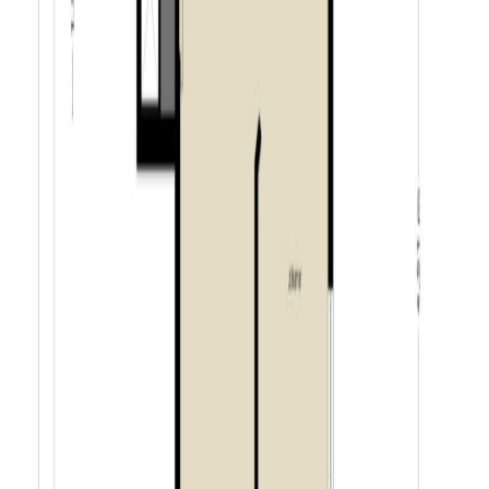
– gelegen op een perceel van maar liefst 915 m²;
– prachtig aangelegde en onderhoudsvriendelijke tuin
op het zuidwesten;
– energiezuinige woning met energielabel A (geldig tot
30-12-2035);
– woning voorzien van twee hybride warmtepompen
(Quatt, 2025) en 24 zonnepanelen (2020);
– koelen & verwarming tevens door 3 Panasonic airco-
units;
– Honeywell EvoHome slimme thermostaat, 12
individuele temperatuurzones;
– de woning is volledig voorzien van sfeervolle en
dimbare ledverlichting;
– BORG gecertificeerd alarmsysteem (klasse 2) &
PKVW gelijksluitend hang- en sluitwerk;
– screens binnenzijde bijkeuken, tuinkamer,
slaapkamers & badkamer, rolluik aan balkonzijde;
– garage, berging én een multifunctionele kantoorruimte
achterin in de tuin;