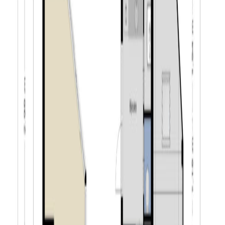
wonen.
Eerste verdieping:
De eerste verdieping biedt een ruime en praktische
indeling met drie volwaardige slaapkamers en een
comfortabele badkamer. Vanuit de overloop zijn alle
vertrekken bereikbaar. De slaapkamers zijn stuk voor
stuk ruim van opzet en bieden diverse
indelingsmogelijkheden. Alle slaapkamers zijn
afgewerkt met stucwerk op de wanden en voorzien van
vloerbedekking, wat zorgt voor een verzorgde en warme
uitstraling. De kamer aan de voorzijde heeft als extra
pluspunt directe toegang tot het balkon, een fijne plek
om rustig van de buitenlucht te genieten. De slaapkamer
aan de achterzijde is bovendien direct bereikbaar via de
lift, wat deze ruimte uitermate geschikt maakt als
hoofdslaapkamer in een levensloopbestendige
woonopzet. De badkamer is compleet uitgevoerd en