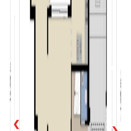
van privacy en comfort. De voortuin is strak
vormgegeven met volwassen hagen die zorgen voor
een beschutte en representatieve entree. Dankzij deze
groene omlijsting geniet u hier van optimale privacy,
terwijl de royale carport ruimte biedt aan twee auto’s op
eigen terrein. De carport is voorzien van lichtkoepels en
een buitenkraan. De overdekte doorgang naar de woning
geeft niet alleen een gevoel van luxe, maar ook
praktisch gemak in alle seizoenen. De achtertuin is een
waar verlengstuk van de woning: ruim, zonnig en
bijzonder fraai aangelegd. De tuin is bereikbaar via
zowel de carport, woning als achterom. De tuin is
gesitueerd op het zuidwesten en biedt dankzij de
volwassen beplanting en slimme indeling een zeer hoge
mate van privacy. Het stijlvolle en beschut U-vormig
terras grenst direct aan de woning. De grote hardstenen
terrastegels (80 x 80 cm) geven het geheel een
❮
prachtige uitstraling. Dankzij de ligging en de directe
❯
verbinding met de woning via de grote schuifpuien is dit