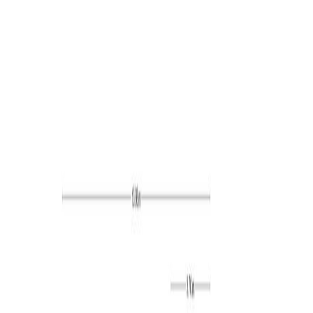
Externe bergruimte: circa 60 m²
Inhoud: circa 962 m³
Bouwjaar: 1974
Energielabel: A (geldig tot 30-12-2035)
Begane grond:
De begane grond van de woning kenmerkt zich door
ruimte, licht en een doordachte indeling. De hal geeft
toegang tot de toiletruimte, trapopgang en tot de
woonkamer via een prachtige glazen taatsdeur. Vrijwel
de gehele verdieping is voorzien van een stijlvolle
leisteen tegelvloer, wat zorgt voor een strakke en
tijdloze uitstraling. De zitkamer vormt hierop een warm
contrast met een fraaie houten vloer. De royale
woonkamer en de tuinkamer bieden dankzij de vele
raampartijen en meerdere schuifpuien een prachtige
lichtinval en een directe verbinding met de achtertuin.
Binnen en buiten lopen hier naad- en drempelloos in
elkaar over, wat zorgt voor een bijzonder ruimtelijk