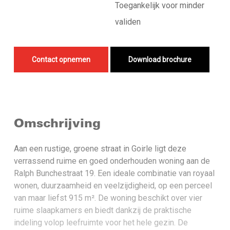
Toegankelijk voor minder
validen
Contact opnemen
Download brochure
Omschrijving
Aan een rustige, groene straat in Goirle ligt deze
verrassend ruime en goed onderhouden woning aan de
Ralph Bunchestraat 19. Een ideale combinatie van royaal
wonen, duurzaamheid en veelzijdigheid, op een perceel
van maar liefst 915 m². De woning beschikt over vier
ruime slaapkamers en biedt dankzij de praktische
indeling volop leefruimte voor het hele gezin. De