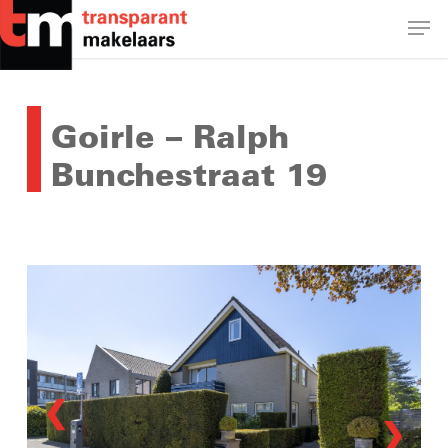
Skip
Men
to
main
Close
content
Menu
Goirle – Ralph
Bunchestraat 19
❮
❯