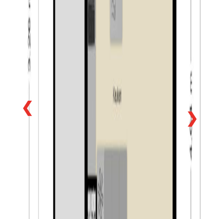
bereikbaar is vanaf de voorzijde van de woning.
Daarnaast beschikt de garage over een zeer ruime
vliering, ideaal voor het opbergen van bijvoorbeeld
seizoensspullen. De combinatie van de groene,
privacyvolle tuin en de ruime garage maakt een
praktische én aangename buitenruimte die het
woongenot van deze woning duidelijk versterkt.
Algemeen:
❮
– sfeervolle twee-onder-een-kapwoning met vijf
❯
slaapkamers;
– de woning heeft een fijne privacy biedende achtertuin
op het oosten;
– zeer ruime oprit, mogelijk om twee auto’s op eigen
terrein te parkeren;
– aangebouwde stenen garage van ca. 17 m² met ruime
vliering;
– de woning heeft energiezuinige C (geldig tot 11-06-
2036);