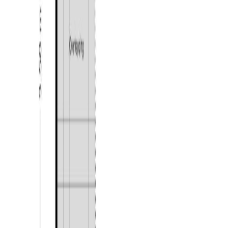
zorgen voor veel warmte. Leuk detail is de deels
afgesloten hoek, ideaal als speelgedeelte voor de
kinderen. Een echte blikvanger is de fraaie glazen wand
met dubbele deur tussen de woonkamer en de keuken.
Hierdoor kunt u de ruimtes op een stijlvolle manier van
elkaar scheiden, terwijl het open en ruimtelijke gevoel
behouden blijft. De ruime woonkeuken bevindt zich aan
de achterzijde van de woning. Deze is uitgevoerd met
een keukenblok in rechte opstelling, een kastenwand en
een spoeleiland. De keuken is voorzien van veel
gemakken, waaronder een koelkast, een 5-pits
gasfornuis met twee ovens, een spoelbak met Quooker
en een vaatwasser. Ook is er voldoende ruimte voor een
riante eettafel. Daarmee is dit een heerlijke plek om te
koken en te tafelen. De volledige leefkeuken is voorzien
van een tegelvloer met vloerverwarming. Via
openslaande deuren bereikt u de achtertuin, waardoor
binnen en buiten op een natuurlijke manier met elkaar
worden verbonden.