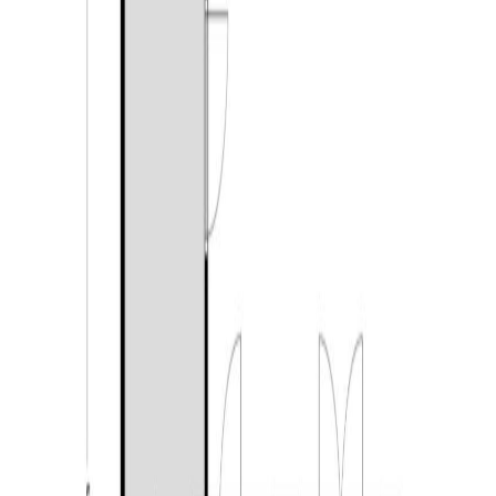
volledig voorzien van een houten vloer en strak
stucwerk op de wanden en plafonds, waardoor de
ruimtes een verzorgde en rustige uitstraling hebben.
Vanaf de overloop bereikt u twee slaapkamers. De
slaapkamers profiteren van een dakkapel, die over
nagenoeg de volledige breedte van de woning is
geplaatst. Hierdoor is er veel extra ruimte en lichtinval
ontstaan. De grote slaapkamer beschikt over twee grote
maatwerk kasten met veel bergruimte. De kleinere
slaapkamer is ideaal als kinder- en logeerkamer, maar
leent zich ook uitstekend als werk- of waskamer. Op de
voorzolder zijn de aansluitingen voor de wasapparatuur
aanwezig. Daarnaast bevindt zich hier een kast met de
opstelling van de CV-ketel. Ook is deze verdieping
voorzien van airconditioning (2020). Onder de schuine
kap is bovendien handige bergruimte aanwezig, ideaal
voor het opbergen van spullen die u niet dagelijks nodig
heeft.