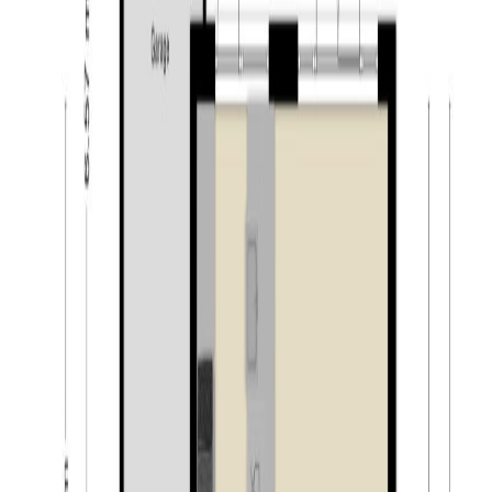
Tuin & garage:
Ook buiten heeft deze woning veel te bieden. Aan de
voorzijde beschikt u over een ruime oprit met plaats
voor twee auto’s op eigen terrein. De verzorgde voortuin
en de fijne oprit zorgen voor een prettige en praktische
entree van de woning. De achtertuin is gelegen op het
oosten en vormt een fijne, groene plek om van het
buitenleven te genieten. Dankzij de aanwezige
beplanting en de beschutte ligging ervaart u hier veel
privacy. De tuin is verzorgd aangelegd met een
combinatie van terras, gazon en groen, waardoor er
ruimte is om te ontspannen, buiten te eten en kinderen
te laten spelen. Groot pluspunt is de sfeervolle
overdekte loungehoek achter in de tuin. Hier kunt u op
veel verschillende momenten heerlijk beschut zitten.
Vanuit de tuin is de garage bereikbaar. Deze biedt veel
handige opbergruimte en is voorzien van openslaande
garagedeuren naar de oprit, waardoor deze ook