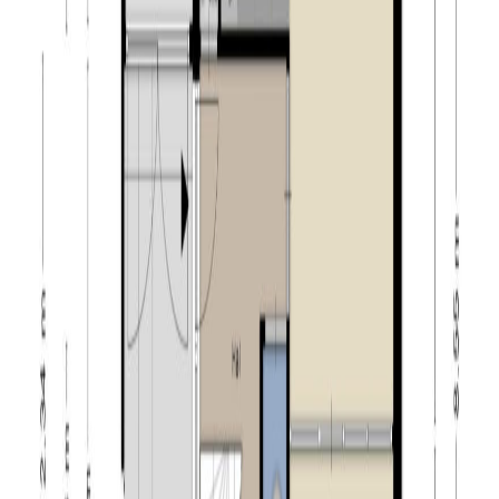
– de woning is gelegen aan een rustige straat met enkel
bestemmingsverkeer;
– de woning is op verschillende plaatsen voorzien van
rolluiken;
– gelegen op ca. 10 minuten lopen van het bruisende
centrum van Goirle;
– Goirle is gunstig gelegen nabij landgoed Gorp en
Roovert en de Regte Heide;
– gelegen nabij uitvalswegen richting de omliggende
dorpen, steden & België.
Goirle:
Is met ruim 20.000 inwoners een bruisend dorp gelegen
ten zuiden van Tilburg. Het dorp beschikt over een eigen
winkelcentrum, genaamd De Hovel. Tevens zijn er
diverse winkels te vinden op de Tilburgseweg en op het
Koningsschild. Goirle beschikt over meerdere
basisscholen, een middelbare school en er is speciaal