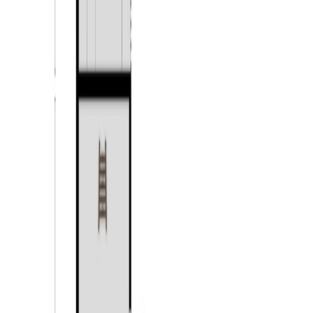
Eerste verdieping:
De eerste verdieping is ruim opgezet en mooi
afgewerkt. De volledige verdieping is voorzien van een
prachtige houten vloer en strak stucwerk op de wanden
en plafonds, wat zorgt voor een verzorgde en
eigentijdse uitstraling. Vanaf de overloop heeft u
toegang tot drie slaapkamers. Twee slaapkamers zijn
gelegen aan de voorzijde van de woning en één aan de
achterzijde. De kamers zijn praktisch ingedeeld en ruim
opgezet. De badkamer is volledig betegeld en ingericht
met een dubbele wastafel in meubel, een toilet en een
ligbad met douche. De lichte wandafwerking in
combinatie met de donkere vloertegels geeft de
badkamer een frisse en moderne uitstraling.
Tweede verdieping:
De tweede verdieping biedt verrassend veel extra
ruimte en is keurig afgewerkt. Ook deze verdieping is