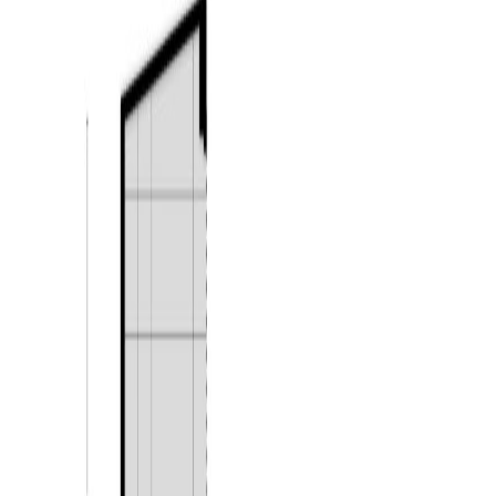
Woonoppervlakte: circa 136 m²
Garage: circa 17 m²
Perceel: 187 m²
Inhoud: circa m³
Bouwjaar: 1973
Energielabel: C (geldig tot 11-06-2036)
Begane grond:
De begane grond is bijzonder sfeervol en met veel oog
voor detail afgewerkt. Via de hal/entree komt u de
woning binnen. Hier bevinden zich de trapopgang, de
meterkast en de toiletruimte. De toiletruimte is betegeld
en voorzien van een hangend toilet. Aan de voorzijde
van de woning bevindt zich de gezellige woonkamer.
Deze ruimte heeft een prettige lichtinval en biedt volop
plaats voor een royale zithoek. De prachtige houten
vloer, stijlvolle wandafwerking en rustige kleurstelling