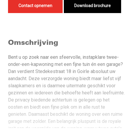
Contact opnemen
Download brochure
Omschrijving
Bent u op zoek naar een sfeervolle, instapklare twee-
onder-een-kapwoning met een fijne tuin én een garage?
Dan verdient Stedekestraat 18 in Goirle absoluut uw
aandacht. Deze verzorgde woning biedt maar liefst vijf
slaapkamers en is daarmee uitermate geschikt voor
gezinnen en iedereen die behoefte heeft aan leefruimte.
De privacy biedende achtertuin is gelegen op het
oosten en biedt een fijne plek om in alle rust te
genieten. Daarnaast beschikt de woning over een ruime
garage met zolder. Een belangrijk pluspunt is de royale
inrit aan de voorzijde van de woning, waar u twee auto’s