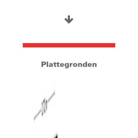
op eigen terrein kunt parkeren. Ook de ligging van de
woning is bijzonder fraai, aan een rustige straat met
enkel bestemmingsverkeer in een woonwijk met veel
groen, terwijl het gezellige centrum van Goirle en
winkelcentrum De Hovel zich op slechts 10 minuten
lopen bevinden. Voorzieningen zoals sport, medisch,
Cultureel Centrum Jan van Besouw, bibliotheek en het
gemeentehuis zijn daarmee nabij gelegen. De Hovel
betreft een zeer divers winkelcentrum door de
Plattegronden
aanwezigheid van bekende winkelketens, supermarkten,
lokale speciaal- en delicatessenzaken, ambachtelijke
winkels, tot aan pittoreske koffietentjes, sfeervolle
horecagelegenheden en volop parkeermogelijkheid. Het
centrum van Tilburg is met de fiets in slechts 20
minuten te bereiken. Via de nabijgelegen uitvalswegen
bereikt u eenvoudig de wegen richting de omliggende
steden en dorpen. Goirle staat ook bekend om zijn
natuur, met landgoed Gorp en Roovert en de Regte
Heide en de ligging ten opzichte van België (Poppel).