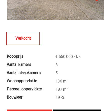
Verkocht
Koopprijs
€ 550.000,- k.k.
Aantal kamers
6
Aantal slaapkamers
5
Woonoppervlakte
136 m
2
Perceel oppervlakte
187 m
2
Bouwjaar
1973