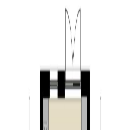
afgewerkt met een houten vloer en stucwerk op de
wanden. Vanuit de woonkamer heeft u toegang tot een
portaal met de toiletruimte. De toiletruimte is betegeld
en voorzien van een hangend toilet en een fonteintje. De
keuken heeft een keukenblok in rechte opstelling en een
kastenwand en is voorzien van veel gemakken. Zo vindt
u hier een 5-pits gaskookplaat, RVS afzuigkap, RVS
spoelbak, vaatwasser, combi-oven en een koelkast.
Vanuit de keuken heeft u via openslaande deuren
toegang tot de achtertuin.
Eerste verdieping:
De overloop geeft toegang tot drie slaapkamers en de
badkamer. Twee slaapkamers zijn gelegen aan de
voorzijde van de woning en één aan de achterzijde. Alle
slaapkamers zijn keurig afgewerkt met een
laminaatvloer en stucwerk op de wanden. De badkamer
is volledig betegeld en voorzien van een douche, toilet