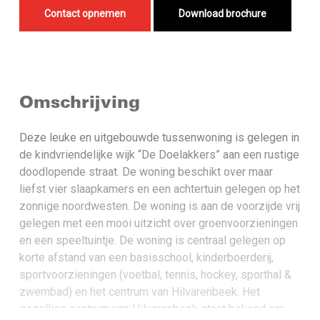
Contact opnemen
Download brochure
Omschrijving
Deze leuke en uitgebouwde tussenwoning is gelegen in
de kindvriendelijke wijk “De Doelakkers” aan een rustige
doodlopende straat. De woning beschikt over maar
liefst vier slaapkamers en een achtertuin gelegen op het
zonnige noordwesten. De woning is aan de voorzijde vrij
gelegen met een mooi uitzicht over groenvoorzieningen
en een speeltuintje. De woning is centraal gelegen op
korte afstand van een basisschool, kinderboerderij,
sportvoorzieningen (voetbal, tennis, hockey, sporthal &
zwembad) en het centrum van Hilvarenbeek. Het
gezellige centrum van Hilvarenbeek staat bekend om