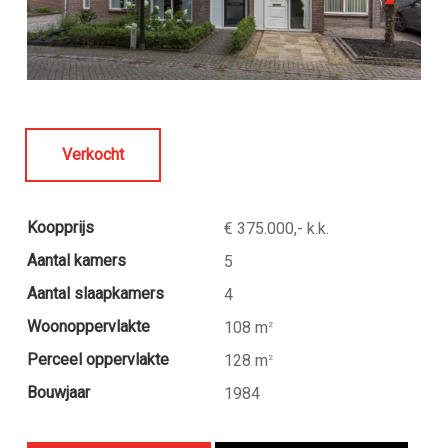
Verkocht
Koopprijs
€ 375.000,- k.k.
Aantal kamers
5
Aantal slaapkamers
4
Woonoppervlakte
108 m
2
Perceel oppervlakte
128 m
2
Bouwjaar
1984