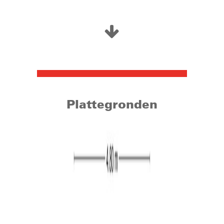
zijn vele voorzieningen zoals restaurants, terrasjes en
winkelcentrum “Hilverhof”. Met de auto bereikt u in korte
tijd het centrum van Tilburg of de snelwegen richting
zowel Breda, Eindhoven als ‘s-Hertogenbosch.
Daarnaast staat Hilvarenbeek bekend om zijn ligging
nabij België en natuur zoals landgoed ”Gorp en Roovert”
en natuurgebied ”Annanina’s rust”.
Woonoppervlakte: circa 108 m²
Plattegronden
Perceel: 128 m²
Bouwjaar: 1984
Energielabel: B (geldig tot 09-09-2027)
Begane grond:
De hal/entree geeft toegang tot de meterkast en de
woonkamer. Het woongedeelte is gelegen aan de
voorzijde van de woning en de keuken in de uitbouw aan
de achterzijde. Door de grote raampartijen komt er veel
daglicht de ruimte binnen. Het woongedeelte is netjes