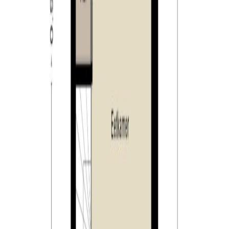
middels een vierbaansweg met Tilburg verbonden,
evenals met de A58. Breda, ‘s-Hertogenbosch en
Eindhoven liggen op circa 25 minuten rijden. Terwijl u
vanuit Hilvarenbeek al in 15 minuten rijden in het centrum
van Tilburg bent.