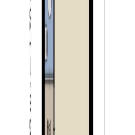
Den Bosch, Breda en België.
Hilvarenbeek:
Hilvarenbeek staat bekend om zijn vele voorzieningen
zoals winkels, terrasjes en eetgelegenheden. Op het
dorpsplein, de Vrijthof, worden vooral in de
zomermaanden verschillende activiteiten
georganiseerd. De Vrijthof wordt ook wel het mooiste
groene plein van Brabant genoemd. Zo heeft dit plein
een bijna 350 jaar oude lindeboom, de meer dan 1000
jaar oude St. Petrus kerk, het gemeentehuis en een
authentieke bierbrouwerij. Het gehele plein is omringd
door bomen. Hilvarenbeek is een sprankelende
gemeente met veel actieve verenigingen en clubs. Rond
het prachtige dorp liggen bossen die doorlopen tot in
België. Deze omliggende bossen, heide en akkers
bieden een ideale omgeving voor kinderen, fietsers,
paardenliefhebbers en wandelaars. Hilvarenbeek is