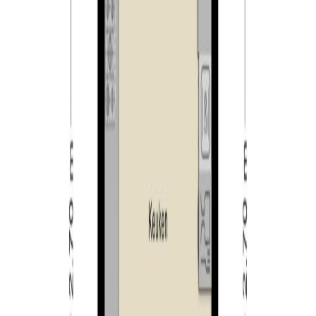
en een wastafel in meubel.
Tweede verdieping:
Ook deze verdieping is via een vaste trap bereikbaar en
is verdeeld in een voorzolder en een slaapkamer. Op de
voorzolder vindt u naast handige bergruimte ook de
aansluitingen voor de wasapparatuur en de opstelling
van de CV-ketel. De slaapkamer is netjes afgewerkt met
een laminaatvloer en stucwerk op de wanden. Aan de
voorzijde vindt u een dakkapel over nagenoeg de
volledige breedte van de woning.
Tuin:
De onderhoudsarme achtertuin is gelegen op het
zonnige noordwesten en is voor het grootste gedeelte
voorzien van sierbestrating. Vanuit de tuin heeft u via
openslaande deuren toegang tot de woning. Achterin de
tuin vindt u de vrijstaande stenen berging over de
volledige breedte van het perceel. De ruime berging is