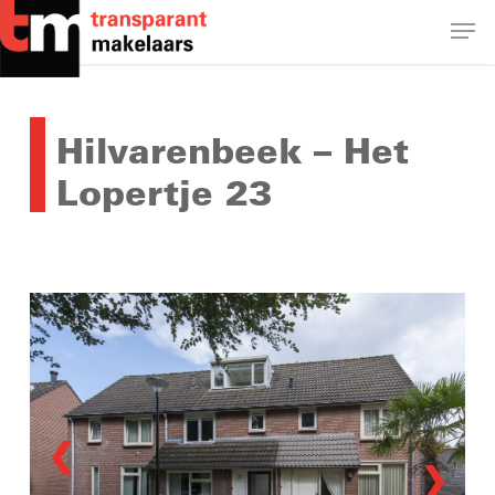
Skip
Men
to
main
Close
content
Menu
Hilvarenbeek – Het
Lopertje 23
❮
❯