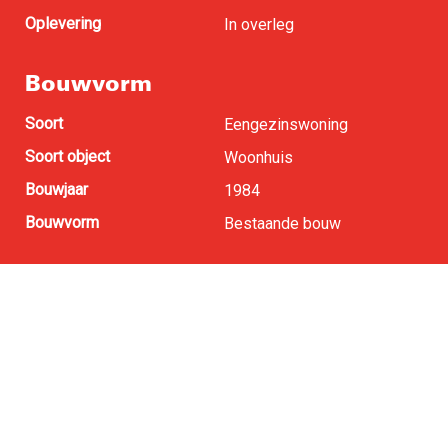
Oplevering
In overleg
Bouwvorm
Soort
Eengezinswoning
Soort object
Woonhuis
Bouwjaar
1984
Bouwvorm
Bestaande bouw
Oppervlakten en inhoud
Woonoppervlakte
108 m
2
Perceel oppervlakte
128 m
2
Buitenruimte
0 m
2
Inhoud
372 m
3