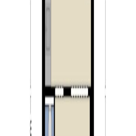
voorzien van elektra en in de berging vindt u de
achterom die toegang geeft tot de brandgang achter de
woningen.
Kenmerken:
– uitgebouwde tussenwoning met vier slaapkamers;
– leuke achtertuin gelegen op het zonnige noordwesten;
– gelegen aan een woonerf met volop
parkeermogelijkheden;
– woning is voorzien van energielabel B (geldig tot 09-
09-2027);
– gelegen op een gewilde en kindvriendelijke locatie;
– gelegen nabij het centrum van Hilvarenbeek met vele
voorzieningen;
– buitenschilderwerk van de woning wordt in juli 2023
nog volledig gedaan;
– gelegen nabij bossen en natuur zoals landgoed ”Gorp
en Roovert” en ”Annanina’s rust”;
– gelegen nabij uitvalswegen richting Tilburg, Eindhoven,