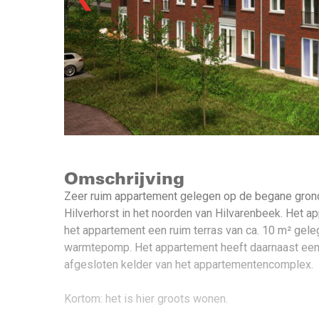
Omschrijving
Zeer ruim appartement gelegen op de begane grond
Hilverhorst in het noorden van Hilvarenbeek. Het 
het appartement een ruim terras van ca. 10 m² gel
warmtepomp. Het appartement heeft daarnaast een 
afgesloten kelder van het appartementencomplex.
Kortom: het is hier groots wonen.