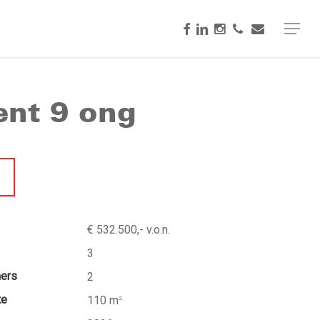
facebook
linkedin
instagram
phone
email
Menu
ent 9 ong
€ 532.500,- v.o.n.
3
mers
2
te
110 m
2