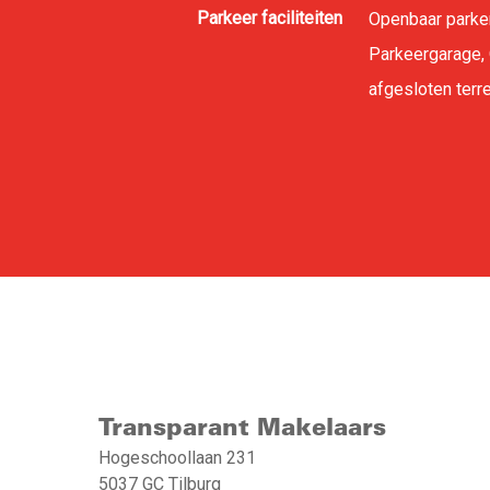
Parkeer faciliteiten
Openbaar parke
Parkeergarage,
afgesloten terr
Transparant Makelaars
Hogeschoollaan 231
5037 GC Tilburg