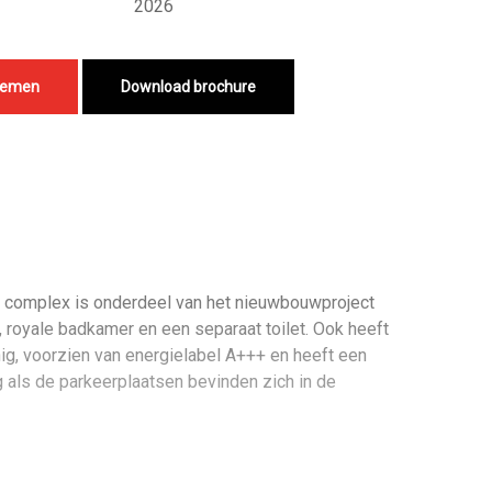
2026
nemen
Download brochure
 complex is onderdeel van het nieuwbouwproject
 royale badkamer en een separaat toilet. Ook heeft
ig, voorzien van energielabel A+++ en heeft een
als de parkeerplaatsen bevinden zich in de