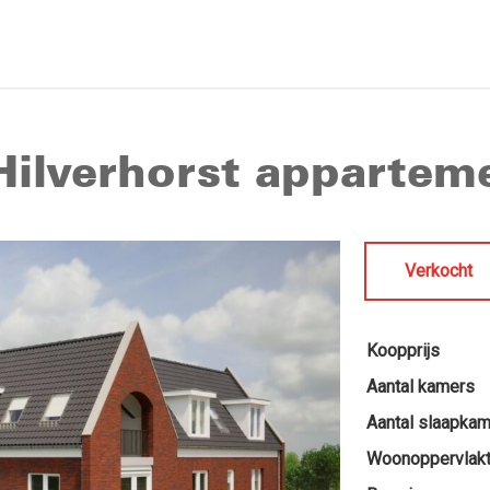
Hilverhorst appartem
Verkocht
Koopprijs
Aantal kamers
Aantal slaapka
Woonoppervlak