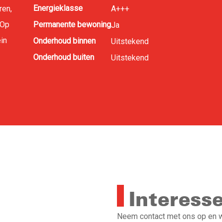
Energieklasse
ren,
A+++
 Op
Permanente bewoning
Ja
ein
Onderhoud binnen
Uitstekend
Onderhoud buiten
Uitstekend
Interess
Neem contact met ons op en wi