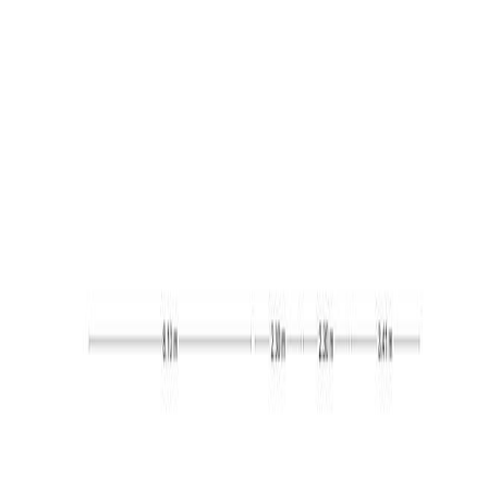
de half open keuken bereikbaar. De keuken beschikt
over een keukenblok in hoekopstelling, voorzien van
diverse inbouwapparatuur, te weten: keramisch
kookplaat, afzuigkap, combi-magnetron, koelkast en
vaatwasser.
Een lange gang verleent toegang tot de slaapkamers en
de badkamer. De voormalige garage is omgebouwd tot
slaapkamer en is afgewerkt met vloerbedekking. Een
vlizotrap in deze kamer verleent toegang tot de zolder.
De overige slaapkamers zijn afgewerkt met een
laminaatvloer en twee van de drie kamers beschikken
over een entresol. De badkamer is voorzien van een
inloopdouche, hangend toilet, wastafel in meubel en
elektrische vloerverwarming.
Buiten:
De woning is gelegen op een riant perceel. De oprit