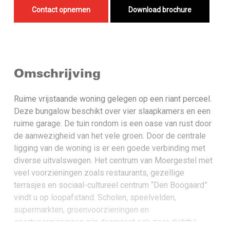
Contact opnemen
Download brochure
Omschrijving
Ruime vrijstaande woning gelegen op een riant perceel.
Deze bungalow beschikt over vier slaapkamers en een
ruime garage. De tuin rondom is een oase van rust door
de aanwezigheid van het vele groen. Door de centrale
ligging van de woning is er een goede verbinding met
diverse uitvalswegen. Het centrum van Moergestel met
veel voorzieningen zoals restaurants, gezellige
terrasjes en sociaal-cultureel centrum “Den Boogaard”
vindt u op loopafstand. Scholen, speelvelden,
supermarkten, groenvoorzieningen en
sportvoorzieningen zijn daarnaast ook zeer dichtbij