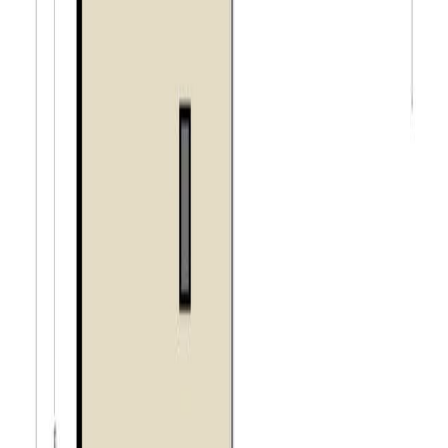
Moergestel;
– gelegen nabij uitvalswegen richting Tilburg, Eindhoven,
Den Bosch en Breda;
– bij verkoop zal gebruik gemaakt worden van de
“Feitelijk gebruik clausule”.