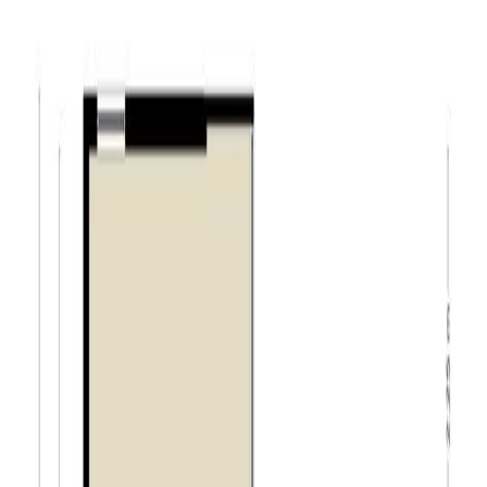
verleent toegang tot de ruime, dubbelwandige garage
(ca. 33 m²). In de garage met elektrische sectionaaldeur
treft u de aansluitingen voor de wasapparatuur. De
garage biedt plaats aan twee auto’s en is voorzien van
verwarming, water en elektra. De tuin rondom is een
oase van groen. De keurig aangelegde voortuin is
voorzien van gazon en diverse bomen. De schuifpui in
de woonkamer verleent toegang tot het terras aan de
achterzijde van de woning. Naast het terras is een
vijverpartij gelegen. De achtertuin biedt veel privacy en
rust door de aanwezigheid van de vele bomen en gazon.
Algemeen:
– ruime bungalow met vier slaapkamers;
– perceel van maar liefst 1.071 m²;
– zeer lichte woonkamer;
– riante tuin met veel groen;
– bouwkundig rapport is op te vragen bij de makelaar;
– op steenworp afstand van het centrum van