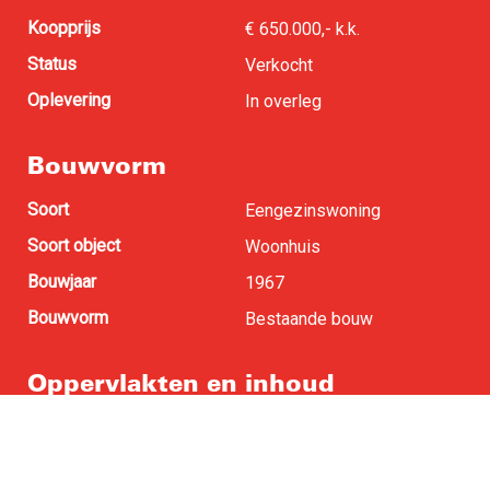
Koopprijs
€ 650.000,- k.k.
Status
Verkocht
Oplevering
In overleg
Bouwvorm
Soort
Eengezinswoning
Soort object
Woonhuis
Bouwjaar
1967
Bouwvorm
Bestaande bouw
Oppervlakten en inhoud
Woonoppervlakte
156 m
2
Perceel oppervlakte
1.071 m
2