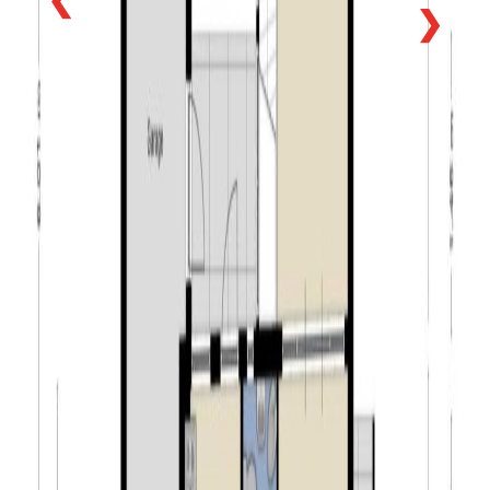
❯
dynamische jonge stad. Tilburg heeft vele verborgen
pareltjes zoals het dwaalgebied vol bijzondere winkels
in prachtige historische panden. Maar ook
spraakmakende musea zoals De Pont en het Textiel
museum. En wat te denken van de hippe Spoorzone.
Hier heeft de meest spectaculaire stadsontwikkeling
plaats gevonden. De terreinen en oude werkplaatsen
van de Nederlandse spoorwegen zijn omgeturnd tot een
bijzondere mix van horeca, ontspanning, cultuur, wonen
en onderwijs. Daarnaast heeft Tilburg een bruisende
stadshaven, de Piushaven. Deze haven is in hartje
centrum gelegen. Nergens anders vindt je zoveel
winkels, restaurants en cafés per vierkante meter. Veel
met een terras direct aan het water. Ook is Tilburg een
echte evenementenstad met onder andere de grootste
kermis van Nederland, Festival van het Levenslied,
carnaval, de Meimarkt, HapStap, Tilburg zingt, Roadburn
Festival en de Tilburg Ten Miles.