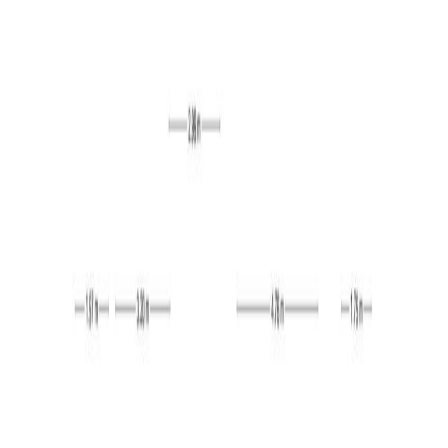
Woonoppervlak: circa 166 m²
Overig inpandige ruimte: circa 50 m²
Perceel: 392 m²
Bouwjaar: 1931
Energielabel: A+ (geldig tot 16-06-2032)
Begane grond & kelder:
De hal/entree geeft toegang tot de eetkamer,
woonkamer en toiletruimte. De toiletruimte is betegeld
en voorzien van een staand toilet, urinoir en een
fonteintje. De woonkamer is gelegen aan de rechterzijde
van de woning en is sfeervol afgewerkt met een houten
vloer en stucwerk op de wanden en plafonds. De
woonkamer is verwarmd middels twee lage temperatuur
(ventilator) convector radiatoren. Tevens vindt u hier een
open haard (gas). Vanuit de woonkamer heeft u via
openslaande ensuite deuren toegang tot de tuinkamer.