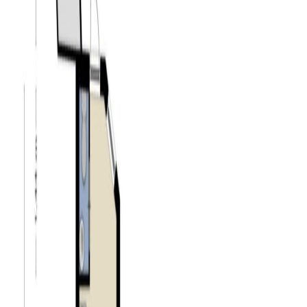
geeft toegang tot de hal middels een deur.
Eerste verdieping:
De overloop geeft toegang tot drie slaapkamers,
badkamer en kleedruimte. Twee slaapkamers zijn
gelegen aan de achterzijde van de woning en één aan de
voorzijde. Alle slaapkamers zijn keurig afgewerkt met
stucwerk op de wanden en zijn voorzien vaste kasten.
De ruime badkamer is van alle gemakken voorzien. Zo
vindt u hier een vrijstaand ligbad, wastafel in meubel,
toilet en een douche. Ook heeft de badkamer een
handige vaste kast.
Tweede verdieping:
Ook deze verdieping is bereikbaar via een vaste trap.
Deze ruime verdieping is afgewerkt met vloerbedekking
en stucwerk op het plafond, en kan uitstekend als
slaapkamer worden gebruikt. De verdieping beschikt
over een wastafel in meubel en airconditioning. Het