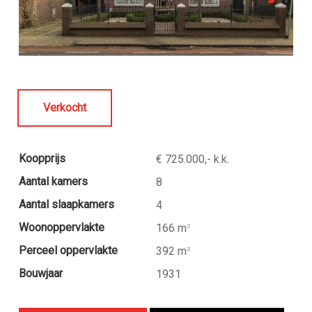
Verkocht
Koopprijs
€ 725.000,- k.k.
Aantal kamers
8
Aantal slaapkamers
4
Woonoppervlakte
166 m
2
Perceel oppervlakte
392 m
2
Bouwjaar
1931