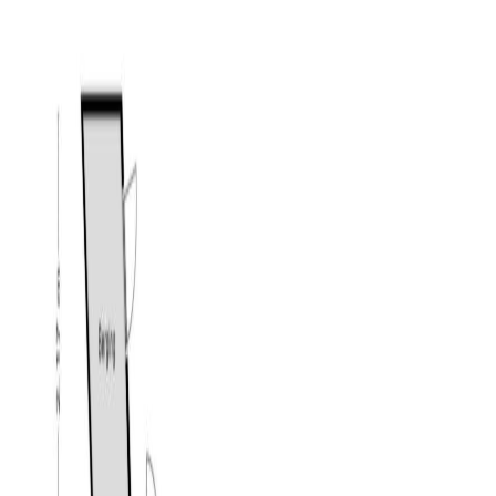
Deze stijlvolle ruimte is voorzien van een tegelvloer
(met vloerverwarming) en stucwerk op de wanden. Door
de vele raampartijen komt er veel daglicht de ruimte
binnen. Tevens heeft de tuinkamer een pelletkachel en
airconditioning. Momenteel heeft de tuinkamer dienst
als kantoor maar kan bijvoorbeeld ook uitstekend dienen
als bijvoorbeeld speelkamer. Middels een trap heeft u
vanuit hier toegang tot de (wijn)kelder.
De keuken heeft een dubbel keukenblok en is voorzien
van een 6-pits gasfornuis met oven, afzuigschouw,
vaatwasser, RVS spoelbak met kokend waterkraan,
magnetron en een losse koel-vriescombinatie. De
keuken is verwarmd middels een lage temperatuur
(ventilator) convector radiator. Via een deur heeft u
vanuit de keuken toegang tot de eetkamer. Zowel de
keuken als de eetkamer zijn voorzien van een tegelvloer
en stucwerk op de wanden als plafonds. De eetkamer
heeft daarnaast vloerverwarming, een pelletkachel en