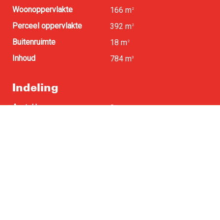
Woonoppervlakte
166 m
2
Perceel oppervlakte
392 m
2
Buitenruimte
18 m
2
Inhoud
784 m
3
Indeling
Aantal kamers
8
Aantal slaapkamers
4
Voorzieningen
Rolluiken, TV kabel,
Buitenzonwering,
Airconditioning, Rookkanaal,
Zonnepanelen, Natuurlijke
ventilatie