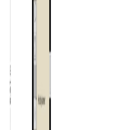
vaste raam en de dakramen zorgen voor veel lichtinval.
Tuin:
De woning beschikt zowel over een voor- als achtertuin.
De voortuin is schitterend aangelegd met sierbestrating,
grind, buxus, leilindes en een fraai ornament. Aan de
rechterzijde is een grote en afsluitbare overkapping
voor de fietsen en eventueel scooters aanwezig.
Tevens heeft u vanaf hier toegang tot de achtertuin. De
prachtige en privacy biedende achtertuin is gelegen op
het zonnige zuidoosten. De onderhoudsarme achtertuin
is voorzien van sierbestrating en plantenborders.
Daarnaast is er een sfeervolle overkapping aanwezig.
Achterin de tuin vindt u de doorgang naar het tweede
deel van de achtertuin. Dit gedeelte is volledig bestraat
en voorzien van plantenborders. Daarnaast vindt u hier
een aangebouwde berging.