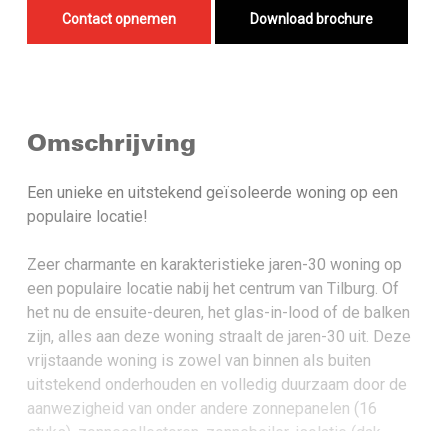
Contact opnemen
Download brochure
Omschrijving
Een unieke en uitstekend geïsoleerde woning op een
populaire locatie!
Zeer charmante en karakteristieke jaren-30 woning op
een populaire locatie nabij het centrum van Tilburg. Of
het nu de ensuite-deuren, het glas-in-lood of de balken
zijn, alles aan deze woning straalt de jaren-30 uit. Deze
vrijstaande woning is zowel van binnen als buiten
uitstekend onderhouden en volledig duurzaam door de
aanwezigheid van onder andere zonnepanelen (16
stuks), zonnecollectoren, zonneboiler, isolatie (dak,