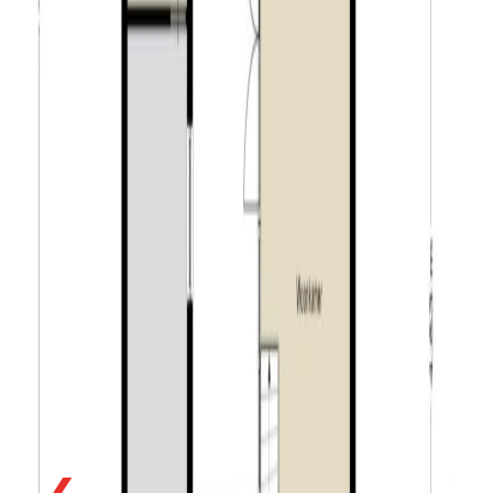
kantoor- of praktijkruimte;
– zowel een voortuin als een achtertuin gelegen op het
zonnige zuidoosten;
– parkeerterrein aan de rechterzijde van de woning;
– gelegen op loopafstand van het centrum van Tilburg;
– volop nabij voorzieningen zoals horeca, winkels &
sport;
– nabij uitvalswegen richting de omliggende dorpen,
steden en de Belgische grens.
Tilburg:
Tilburg is liefde op het tweede gezicht. Een stad die
zichzelf opnieuw uitvond. Een stad die barst van de
creativiteit, waar je altijd weer verrassende
ontdekkingen doet. Het recept hiervoor ligt in de
industriële geschiedenis als textielstad. Oude
fabrieksgebouwen gingen niet onder de sloophamer,
maar werden inventief hergebruikt. Zo heeft Tilburg zich
❮
de afgelopen 10 jaar ontpopt van een lelijke rups in een