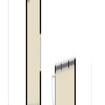
Garage & multifunctionele ruimte:
De woning heeft een garage van ca. 17 m² welke zowel
toegankelijk is vanaf de inrit aan de linkerzijde van de
woning als vanuit de achtertuin. De garage is voorzien
van elektra. Vanuit de garage heeft u via een deur
toegang tot de achtergelegen multifunctionele ruimte.
Deze ruimte (ca. 20 m²) heeft een eigen toilet en kan
met wat aanpassingen zelfs dienen als bijvoorbeeld
kantoor- of praktijkruimte. In deze ruime vindt u tevens
de aansluitingen voor de wasapparatuur. Ook vanuit de
multifunctionele ruimte heeft u via een deur toegang tot
de achtertuin.
Kenmerken:
– schitterende en uitstekend geïsoleerde woning met
energielabel A+;
– een woning met volop karakteristieke elementen;
– de woning is voorzien van vier slaapkamers;
– multifunctionele ruimte uitstekend te gebruiken als