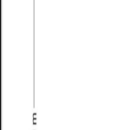
ls gezamenlijk voetpad. Hierboven bevindt zich,
eden voor overbouw en recht van overpad gevestigd.
bij raadpleging van de kadastrale gegevens.
dekkingen doet. Hier leerde Vincent van Gogh tekenen
akende musea, zoals De Pont en het Textiel museum
, met restaurants waar je heerlijk kunt eten. Of
eeld de Tilburgse kermis, Festival van het