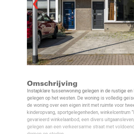
❮
Omschrijving
Instapklare tussenwoning gelegen in de rustige en 
gelegen op het westen. De woning is volledig geïs
de woning over een eigen inrit met ruimte voor twe
kinderopvang, sportgelegenheden, winkelcentrum “D
gevarieerd winkelaanbod, een divers uitgaansleven,
gelegen aan een verkeersarme straat met voldoende
dorpen en steden.