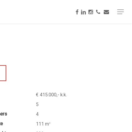
facebook
linkedin
instagram
phone
email
Menu
€ 415.000,- k.k.
5
mers
4
te
111 m
2