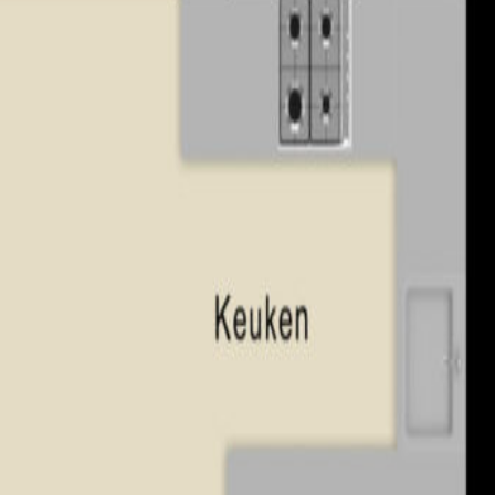
gemaakte horren. De badkamer (2013) is volledig betegeld en be
wasapparatuur en geeft toegang tot de vierde slaapkamer. Deze 
 De zolder beschikt daarnaast over een rolluik en is aan beide 
et een groot dakraam.
er, de achtertuin. De tuin is gelegen op het westen en is voorzi
ing. Achterin de tuin vindt u de vrijstaande houten berging (met 
ielabel A (geldig tot 24-12-2028) en 10 zonnepanelen;
lusief de erker);
ming;