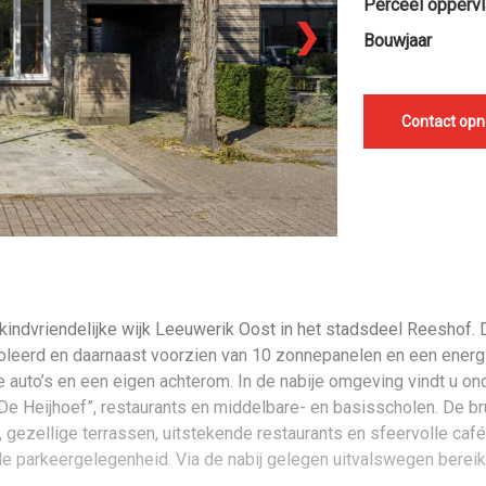
Perceel oppervl
❯
Bouwjaar
Contact op
kindvriendelijke wijk Leeuwerik Oost in het stadsdeel Reeshof. 
oleerd en daarnaast voorzien van 10 zonnepanelen en een energi
e auto’s en een eigen achterom. In de nabije omgeving vindt u o
e Heijhoef”, restaurants en middelbare- en basisscholen. De b
 gezellige terrassen, uitstekende restaurants en sfeervolle café
 parkeergelegenheid. Via de nabij gelegen uitvalswegen bereikt 