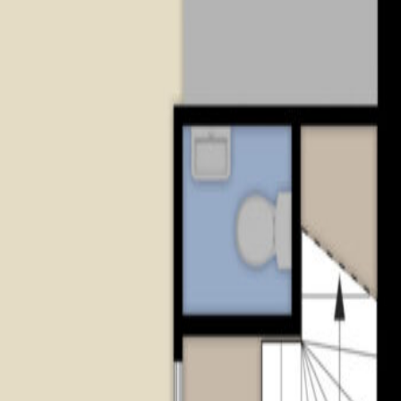
oals winkels en horeca;
de dorpen en steden;
art. Een gedeelte van het perceel van deze woning is in gebruik a
nd aan nr. 33. Ten tijde van de bouw zijn geen erfdienstbaarh
ing ontstaan maar nog niet vastgelegd en derhalve niet kenbaar 
ie barst van de creativiteit, waar je altijd weer verrassende ont
held. Tilburg heeft vele verborgen pareltjes, maar ook spraakm
tige historische panden. En wat te denken van de hippe Spoorzone
t water. Tilburg is ook een echte evenementenstad met bijvoorb
g zingt, Roadburn Festival en Tilburg Ten Miles.