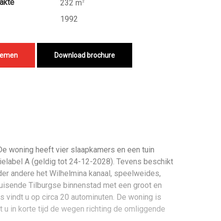
akte
232 m
2
1992
nemen
Download brochure
De woning heeft vier slaapkamers en een tuin
elabel A (geldig tot 24-12-2028). Tevens beschikt
nder andere het Wilhelmina kanaal, speelweides,
ruisende Tilburgse binnenstad met een groot en
s vindt u op circa 20 autominuten. De woning is
u in korte tijd de wegen richting de omliggende