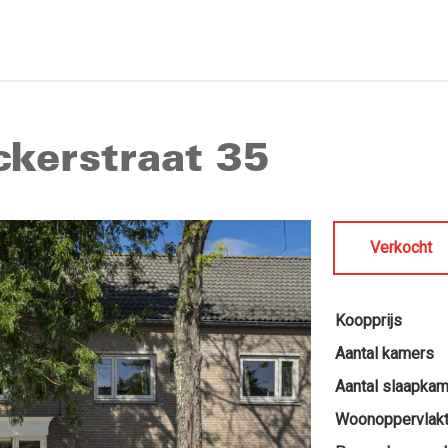
ckerstraat 35
Verkocht
Koopprijs
Aantal kamers
Aantal slaapka
Woonoppervlak