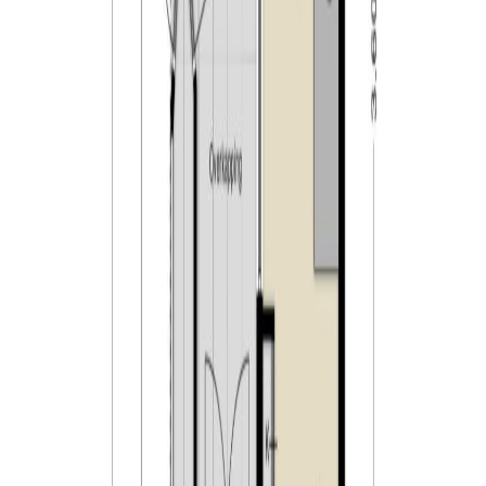
verrassende optredens en feestjes in de Hall of Fame
of Club Smederij. Voor ieder wat wils.
Tilburg:
Tilburg is liefde op het tweede gezicht. Een stad die
barst van de creativiteit, waar je altijd weer verrassende
ontdekkingen doet. Hier leerde Vincent van Gogh
tekenen en groeide Guus Meeuwis uit van student tot
volksheld. Tilburg heeft vele verborgen pareltjes, maar
ook spraakmakende musea, zoals De Pont en het
Textiel museum en een dwaalgebied vol bijzondere
winkels in prachtige historische panden. En wat te
denken van de hippe Spoorzone, met restaurants waar
je heerlijk kunt eten. Of bezoek de Piushaven voor
ontspanning op en aan het water. Tilburg is ook een
echte evenementenstad met bijvoorbeeld de Tilburgse
kermis, Festival van het Levenslied, Carnaval, de
Meimarkt, HapStap, Tilburg zingt, Roadburn Festival en
Tilburg Ten Miles.