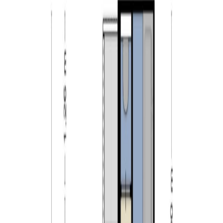
Eerste verdieping:
De overloop geeft toegang tot de twee slaapkamers en
de trapopgang naar de tweede verdieping. Beide
slaapkamers zijn voorzien van vloerbedekking en
stucwerk op de wanden. Ook beschikken beide
slaapkamers over vaste kasten.
Tweede verdieping:
Ook deze verdieping is bereikbaar via een vaste trap.
Momenteel is dit een open ruimte met een aparte kast
met hierin de aansluitingen van de wasapparatuur en de
opstelling van de CV-ketel (Remeha, 2022). Deze
verdieping leent zich perfect voor het creëren van de
derde slaapkamer. Aan beide zijden van de woning is
een dakraam aanwezig. Verkoper laat in overleg met
koper een dakraam plaatsten zodat de 2de verdieping
onder de woonoppervlakte behoord.
Tuin: