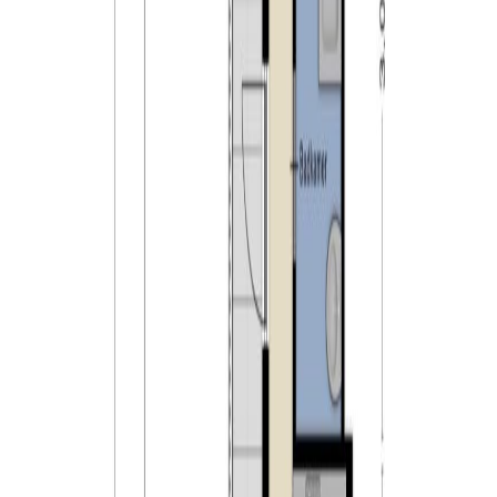
De onderhoudsvriendelijke achtertuin is gelegen op het
noordoosten en is nagenoeg volledig voorzien van
sierbestrating. Daarnaast vindt u hier een plantenborder
met leilindes. Deze leilindes zorgen voor veel privacy.
Tegen de woning vindt u een kleine houten berging met
elektra. De achterom is gelegen aan de voorzijde van de
tuin en is slechts gedeeld met de directe buren.
Kenmerken:
– verrassende tussenwoning met drie ruime
slaapkamers;
– de woning is nagenoeg volledig voorzien van
kunststof kozijnen;
– warm water en verwarming via CV-ketel (Remeha,
2022);
– gelegen centraal in Tilburg nabij diverse voorzieningen
zoals scholen en winkels;
– gelegen nabij uitvalswegen richting de omliggende