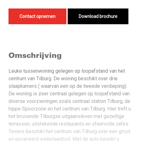
Contact opnemen
Download brochure
Omschrijving
Leuke tussenwoning gelegen op loopafstand van het
centrum van Tilburg. De woning beschikt over drie
slaapkamers ( waarvan een op de tweede verdieping).
De woning is zeer centraal gelegen op loopafstand van
diverse voorzieningen zoals centraal station Tilburg, de
hippe Spoorzone en het centrum van Tilburg. Hier treft u
het bruisende Tilburgse uitgaansleven met gezellige
terrassen, uitstekende restaurants en sfeervolle cafés.
Tevens beschikt het centrum van Tilburg over een groot
en gevarieerd winkelaanbod. Met de auto bereikt u