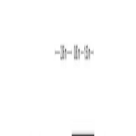
Begane grond:
De hal/entree geeft toegang tot de woonkamer en de
trapopgang naar de eerste verdieping. De woonkamer
strekt zich over de volledige diepte van de woning. Door
de grote raampartijen aan zowel de voor- als achterzijde
komt er veel daglicht de ruimte binnen. De woonkamer
is afgewerkt met een laminaatvloer en stukwerk op de
wanden. Aan de achterzijde heeft u via openslaande
deuren toegang tot de achtertuin. De keuken staat in
open verbinding met de woonkamer en heeft een
keukenblok in hoekopstelling. De keuken is voorzien
van een gaskookplaat, afzuigkap, combi-magnetron,
koel-vriescombinatie, RVS spoelbak en een vaatwasser.
Vanuit de keuken heeft u toegang tot de badkamer en de
separate toiletruimte. De badkamer is volledig betegeld
en voorzien van een ligbad met douche, wastafel en een
designradiator. Ook de toiletruimte is betegeld en
voorzien van een staand toilet.