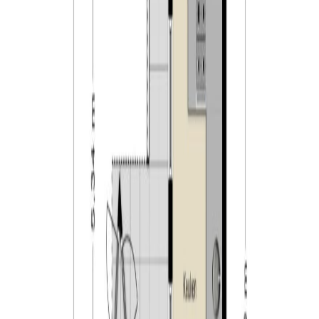
dorpen & steden;
– voldoende parkeergelegenheid in de straat (via
parkeervergunning);
– bij de makelaar is een bouwkundig rapport
beschikbaar;
– bij verkoop zal gebruik gemaakt worden van de
“Feitelijk gebruik clausule”.
De Spoorzone:
Steeds meer mensen weten hun weg te vinden naar “De
Spoorzone”. Struinend over een overdekte markt in de
Wagenmakerij, smullend bij de Houtloods, de geweldige
LocHal met bibliotheek of een avond swingen bij
Theater de Boemel. Door de historie en sfeer zijn de
gebouwen erg geschikt voor evenementen, culturele
activiteiten en zakelijke bijeenkomsten. Deze worden
dan ook met grote regelmaat georganiseerd. Een
kunstexpositie in de Koepelhal, een avond lachen met
Comedyzone in Club Smederij, maar ook de vele