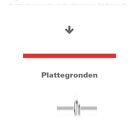
daarnaast eenvoudig via de nabijgelegen Ringbanen de
uitvalswegen richting zowel de omliggende dorpen als
Breda, Eindhoven en ‘s-Hertogenbosch.
Om inzicht te geven in de bouwkundige staat van de
woning is bij de makelaar een bouwkundig rapport
beschikbaar. Daarnaast zijn er tussen de foto’s enkele
visuals aanwezig om een idee te geven van de
mogelijkheden.
Plattegronden
Woonoppervlakte: circa 100 m² inclusief 2de verdieping
Tweede verdieping: circa 11 m² (verkoper laat in overleg
met koper een dakraam plaatsten zodat de 2de
verdieping onder de woonoppervlakte behoord)
Inhoud: circa 353 m³
Perceel: 112 m²
Bouwjaar: 1926