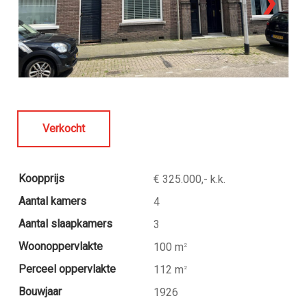
❯
Verkocht
Koopprijs
€ 325.000,- k.k.
Aantal kamers
4
Aantal slaapkamers
3
Woonoppervlakte
100 m
2
Perceel oppervlakte
112 m
2
Bouwjaar
1926