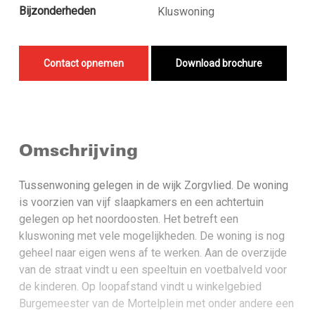
Bijzonderheden
Kluswoning
Contact opnemen
Download brochure
Omschrijving
Tussenwoning gelegen in de wijk Zorgvlied. De woning
is voorzien van vijf slaapkamers en een achtertuin
gelegen op het noordoosten. Het betreft een
kluswoning met vele mogelijkheden. De woning is nog
geheel naar eigen wens af te werken. Aan de overzijde
van de straat vindt u een speeltuin en voetbalveld voor
de kinderen. Op loopafstand vindt u winkelgebied
Burgemeester van de Mortelplein met onder andere een