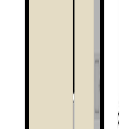
Tiwos:
Woningen van de Tilburgse Woonstichting (Tiwos)
worden gepasseerd bij notaris de Daamen de Kort van
Tuijl Notarissen. Het is in geen gevallen toegestaan om
de woning bij een andere notaris te laten passeren.
Het doel van de verkoop van woningen in deze wijk is
het klimaat verder te optimaliseren en ervoor zorg te
dragen dat er een goede balans is tussen het aantal
koop- en huurwoningen. Het is koper daarom niet
toegestaan de onroerende zaak geheel of gedeeltelijk
te verhuren of in bruikleen af te staan danwel daarop
een recht van erfpacht, opstal, vruchtgebruik of rechten
van gebruik en bewoning te vestigen. Dit zal door de
notaris worden opgenomen als een kettingbeding in het
eigendomsbewijs.
De Tilburgse Woonstichting (Tiwos) attendeert koper