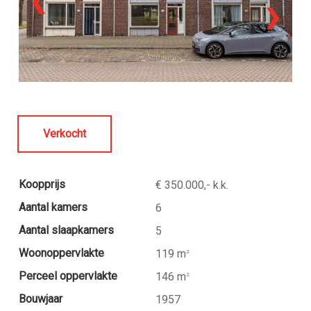
❮
❯
Verkocht
Koopprijs
€ 350.000,- k.k.
Aantal kamers
6
Aantal slaapkamers
5
Woonoppervlakte
119 m
2
Perceel oppervlakte
146 m
2
Bouwjaar
1957