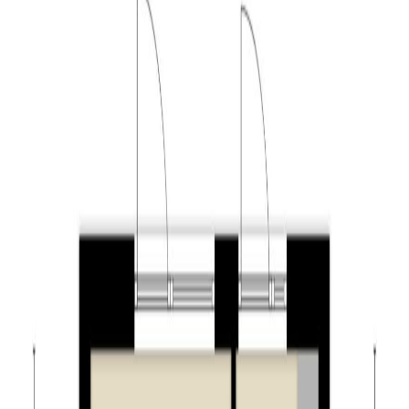
ook een vaste kast.
Tuin:
De achtertuin is gelegen op het noordoosten en is
voorzien van bestrating en beplanting. Achterin de tuin
vindt u de vrijstaande stenen berging en de achterom.
Algemeen:
– kluswoning gelegen in de wijk Zorgvlied;
– woning voorzien van vijf slaapkamers;
– achtertuin met berging gelegen op het noordoosten;
– geheel naar eigen wens in te richten en af te werken;
– de woning wordt verkocht voor zelfbewoning, het
gebruik als beleggingsobject is niet toegestaan;
– bij verkoop zal gebruik gemaakt worden van de
“Feitelijk gebruik clausule”;
– het transport dient plaats te vinden bij de aangewezen
project notaris, DKT Entrada.