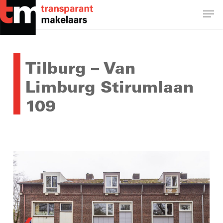
Skip
Men
to
main
Close
content
Menu
Tilburg – Van
Limburg Stirumlaan
109