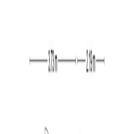
die zorgt voor veel prettige lichtinval. De keuken heeft
een eenvoudig keukenblok in rechte opstelling welke is
voorzien van een RVS spoelbak. Zowel vanuit de
woonkamer als de keuken heeft u toegang tot de
achtertuin.
Eerste verdieping:
De overloop, met vaste kast, geeft toegang tot drie
slaapkamers en de badkamer. De twee grootste
slaapkamers hebben beide de beschikking over een
vaste kast. De badkamer is betegeld en voorzien van
een douche en een wastafel.
Tweede verdieping:
Ook de tweede verdieping is te bereiken via een vaste
trap. De voorzolder geeft toegang tot twee
slaapkamers, de wasruimte en de CV-ruimte. Beide
slaapkamers zijn voorzien van een dakkapel. Daarnaast
heeft de slaapkamer aan de voorzijde van de woning