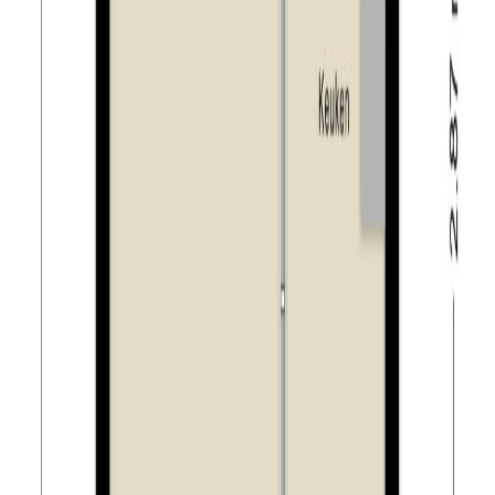
uitdrukkelijk op het feit, dat hij het verkochte nooit zelf
feitelijk gebruikt heeft en dat hij derhalve koper niet
heeft kunnen informeren over de eigenschappen c.q.
gebreken aan het verkochte waarvan hij op de hoogte
zou zijn geweest indien verkoper het verkochte zelf
feitelijk zou hebben gebruikt. In dit kader zijn partijen
uitdrukkelijk overeengekomen dat dergelijke
eigenschappen c.q. gebreken voor rekening en risico
van koper komen en dat bij de vaststelling van de
koopsom hiermee rekening is gehouden.