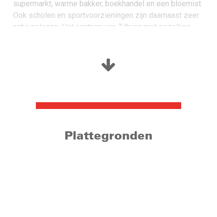
supermarkt, warme bakker, boekhandel en een bloemist.
Ook scholen en sportvoorzieningen zijn daarnaast zeer
nabij gelegen. Het centrum van Tilburg met gezellige
terrassen, uitstekende restaurants en sfeervolle cafés
vindt u op fietsafstand. Via de nabij gelegen
uitvalswegen bereikt u eenvoudig de omliggende
steden en dorpen.
Woonoppervlakte: circa 119 m²
Inhoud: circa 421 m³
Perceel: 146 m²
Bouwjaar: 1957
Plattegronden
Energielabel: D (geldig tot 07-08-2029)
Begane grond:
De hal/entree geeft toegang tot de trapopgang, trapkast,
toiletruimte, woonkamer en de keuken. De toiletruimte is
betegeld en voorzien van een staand closet. De
woonkamer heeft aan de voorzijde een grote raampartij