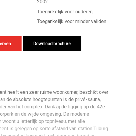
2002
Toegankelijk voor ouderen,
Toegankelijk voor minder validen
nemen
Download brochure
ement heeft een zeer ruime woonkamer, beschikt over
van de absolute hoogtepunten is de privé-sauna,
der van het complex. Dankzij de ligging op de 42e
poorpark en de wijde omgeving. De moderne
oont u letterlijk op topniveau, met alle
ent is gelegen op korte afstand van station Tilburg
se binnenstad kenmerkt zich door een breed en