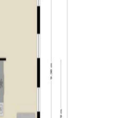
afspraak voor een bezichtiging!
heeft een rijk industrieel verleden, vooral in de
itstekende voorzieningen, zoals moderne
tad, met Tilburg University als belangrijk
an het Levenslied, Festival Mundial, Roadburn en
Spoorpark en het Leijpark, bieden ruimte voor