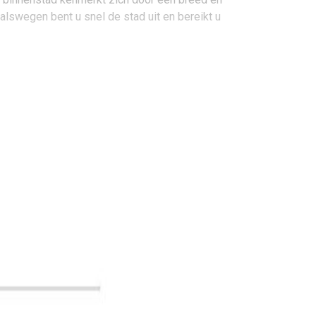
alswegen bent u snel de stad uit en bereikt u
oegang tot de vier liften, parkeerkelder,
s en berging in de kelder van het complex.
technische ruimte geeft toegang tot nagenoeg alle