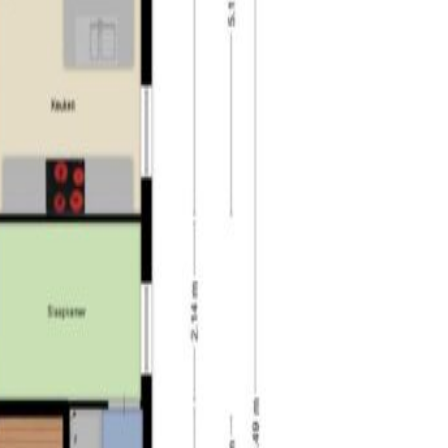
n oud rangeerterrein biedt het park nu ruimte voor
 en zelfs een stadscamping. Het park is een
 ontwikkelen. Het Spoorpark symboliseert hoe stad en