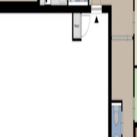
et traditie en vernieuwing moeiteloos te combineren.
 is ontstaan uit een uniek burgerinitiatief. Op het terrein van ee
onder andere een skatebaan, een uitkijktoren, horecagelegenheden
. Dankzij vrijwilligers en duurzaam beheer blijft het park zich