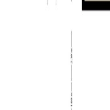
ontspanning. Tilburg is volop in ontwikkeling en we
Het Spoorpark:
Het Spoorpark in Tilburg is een modern stadspark dat
ontspanning, sport, natuur en cultuur. Je vindt er 
ontmoetingsplek voor jong en oud, midden in de stad
natuur hand in hand kunnen gaan.