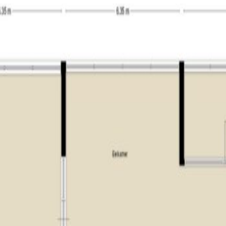
dige breedte van het appartement uit. De aanwezige glazen pui v
uitzicht over Tilburg. Een prachtige wand met mooie stalen deur
ang tot de loggia. De loggia heeft schuiframen om een buitenge
ok in rechte opstelling, een kastenwand en een spoeleiland. De
Amerikaanse koelkast, oven, magnetron, RVS spoelbak en een vaa
erkt met een visgraat PVC vloer en stucwerk op de wanden. Op 
 en drie badkamers. Alle slaapkamers zijn hoogwaardig afgewer
tzicht op het spoorpark in het bijzonder. De ouderslaapkamer h
wastafels en een toilet (Sanibroyeur). Ook de twee andere slaa
astafel en een douche. In de derde badkamer vindt u de sauna 
imtes. Het gastentoilet in de hal bij binnenkomst is ruim en heeft
n de gang bij de slaapkamers en deze heeft een toilet en fonteint
pparatuur.