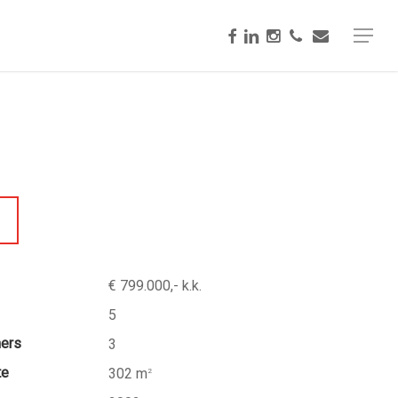
facebook
linkedin
instagram
phone
email
Menu
€ 799.000,- k.k.
5
mers
3
te
302 m
2