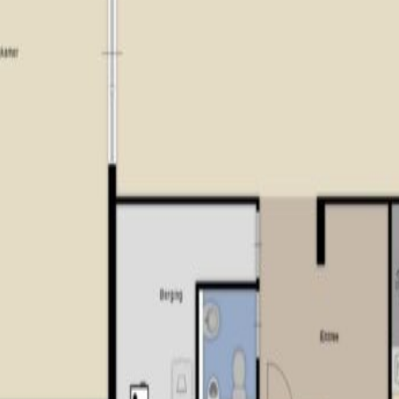
e appartement en het adembenemende uitzicht? Maak dan snel een 
;
kamers;
badkamer;
t over de stad;
elabel A;
het complex;
nd (appartement en parkeerplaats).
bekendstaat om haar creatieve en ondernemende karakter. De stad 
de Spoorzone, de Piushaven en het TextielMuseum. Tilburg biedt u
s en een bruisend cultureel leven. De stad is ook een studentens
nten plaats, zoals de grootste kermis van de Benelux, Festival v
markten en kunstmanifestaties. De groene stadsparken, zoals het 