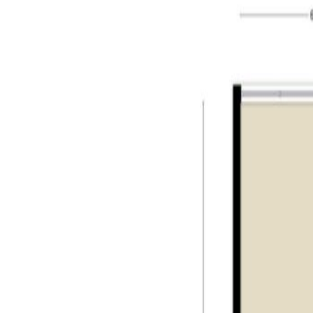
De zeer riante woonkamer strekt zich over de volle
prettig daglicht en een adembenemend panoramisch 
Vanuit de woonkamer heeft u via een schuifpui toeg
verbinding met de woonkamer en heeft een keukenbl
hier een 5-pits inductiekookplaat, RVS afzuigkap, 
volledige woonkamer en keuken zijn prachtig afgew
wanden aanwezig.
Slaapkamers & badkamers:
Het appartement is voorzien van drie slaapkamers
Daarnaast hebben alle slaapkamers een prachtig ui
betegeld en voorzien van een riante douche, twee 
Deze badkamer is volledig betegeld en heeft een w
Separate toiletruimtes en inpandige berging:
Het appartement beschikt over twee separate toiletru
design uitgevoerd. De tweede toiletruimte vindt u i
ook de WTW-unit en de aansluitingen voor de wasa