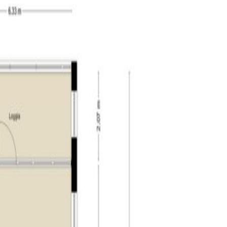
an maar liefst bijna 20 meter breed zorgt voor veel
en scheidt het zitgedeelte van het eetgedeelte.
voel te kunnen creëren. De keuken staat in open
 keuken is voorzien van veel gemakken. Zo vindt u
twasser. Vanuit de keuken is de hal bereikbaar. De
een aantal plaatsen is daarnaast behang op de
kt met vloerbedekking en stucwerk op de wanden.
eeft een badkamer ensuite. Deze badkamer is
pkamers geven direct toegang tot een badkamer.
met daarbij een douchecabine.
 een toilet, urinoir en een wastafel. Allen in
je. In de inpandige berging vindt u naast bergruimte