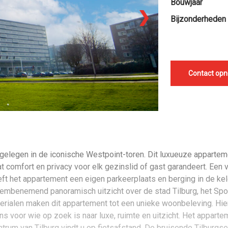
Bouwjaar
❯
Bijzonderheden
Contact op
 en gelegen in de iconische Westpoint-toren. Dit luxueuze appart
t comfort en privacy voor elk gezinslid of gast garandeert. Een 
ft het appartement een eigen parkeerplaats en berging in de kel
adembenemend panoramisch uitzicht over de stad Tilburg, het S
rialen maken dit appartement tot een unieke woonbeleving. Hier w
 voor wie op zoek is naar luxe, ruimte en uitzicht. Het appartem
trum van Tilburg vindt u op fietsafstand. De bruisende Tilburg