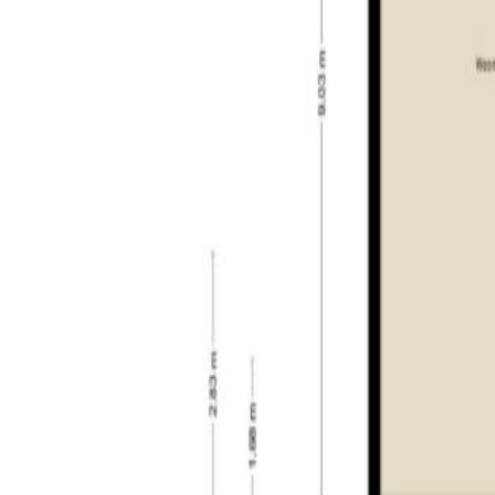
Wilt u zich ook laten verrassen door dit prachtig
Algemeen:
– zeer centrale ligging nabij het centrum van Tilburg
– zeer royaal appartement voorzien van drie slaap
– het appartement is daarnaast voorzien van drie 
– het appartement biedt een adembenemend uitzich
– volledig geïsoleerd en voorzien van nieuw energi
– eigen parkeerplaats en berging in de kelder van 
– warm water en verwarming via stadsverwarming;
– gelegen op de 42e verdieping van het complex;
– maandelijkse kosten VVE: circa € 644,52 per maa
Tilburg:
Tilburg is een levendige stad in Noord-Brabant die 
textiel, en dat zie je terug in hippe plekken als 
winkelcentra, sfeervolle horeca, sportaccommodatie
kenniscentrum. Jaarlijks vinden er tal van eveneme
Tilburg Ten Miles. Daarnaast zijn er onder andere 