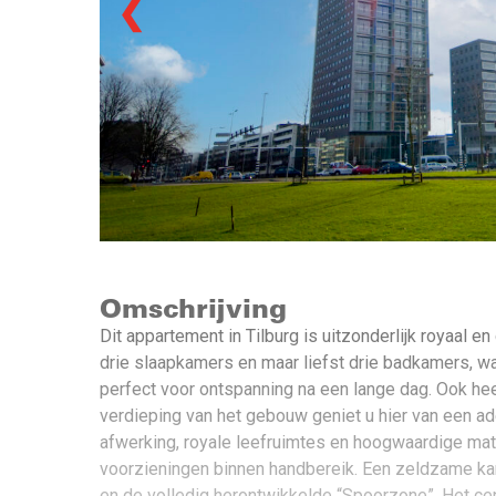
❮
Omschrijving
Dit appartement in Tilburg is uitzonderlijk royaal
drie slaapkamers en maar liefst drie badkamers, wa
perfect voor ontspanning na een lange dag. Ook hee
verdieping van het gebouw geniet u hier van een 
afwerking, royale leefruimtes en hoogwaardige mate
voorzieningen binnen handbereik. Een zeldzame kans
en de volledig herontwikkelde “Spoorzone”. Het cen