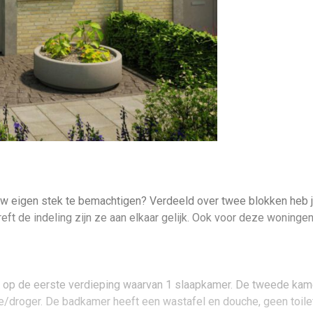
m jouw eigen stek te bemachtigen? Verdeeld over twee blokken heb
reft de indeling zijn ze aan elkaar gelijk. Ook voor deze woningen
op de eerste verdieping waarvan 1 slaapkamer. De tweede kamer
droger. De badkamer heeft een wastafel en douche, geen toilet. 