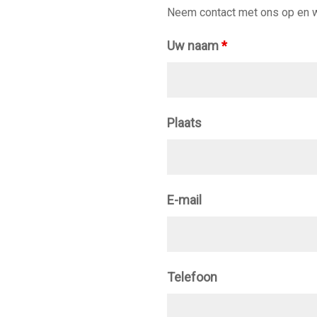
Neem contact met ons op en wi
e aardigheid. Ze vormen, door de strakke en gedetailleerde eigent
Uw naam
*
keuze ook wordt, met deze woningen en appartementen ga je voor
Plaats
E-mail
Telefoon