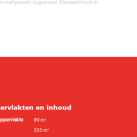
den onafgewerkt opgeleverd. Standaard komt er
or jou. Dit pakket bestaat uit de volgende
ervlakten en inhoud
ppervlakte
89 m
2
keuze in welke tuin jij gaat genieten. Voor de
d
335 m
3
 tijdsbestek van een jaar deze berging te plaatsen.