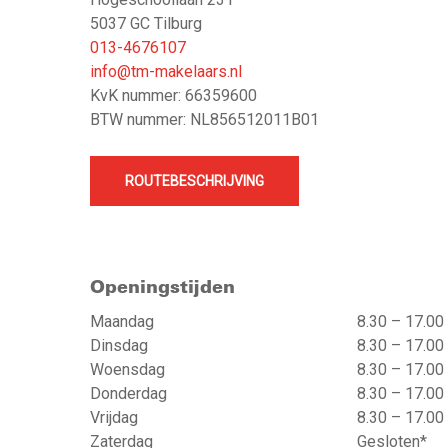
5037 GC Tilburg
Je ziet, alle woningen hebben zo elk hun eigentijds
013-4676107
thuis heeft z’n eigen prachtige plekje. Wat jouw 
info@tm-makelaars.nl
KvK nummer: 66359600
BTW nummer: NL856512011B01
ROUTEBESCHRIJVING
Openingstijden
Maandag
8.30 – 17.00
Dinsdag
8.30 – 17.00
Woensdag
8.30 – 17.00
Donderdag
8.30 – 17.00
Vrijdag
8.30 – 17.00
Zaterdag
Gesloten*