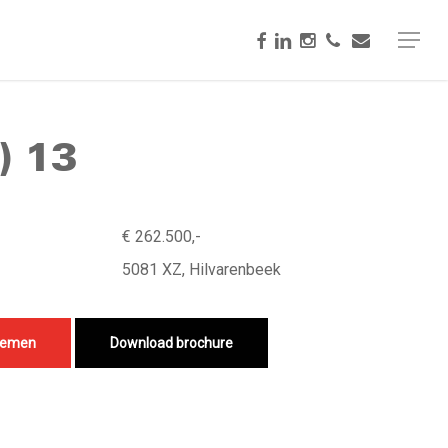
facebook
linkedin
instagram
phone
email
Menu
) 13
€ 262.500,-
5081 XZ, Hilvarenbeek
nemen
Download brochure