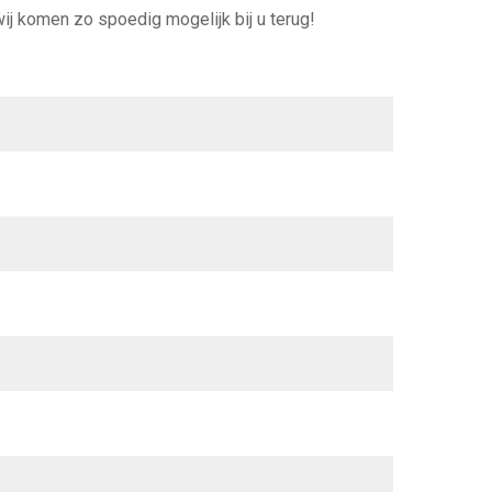
j komen zo spoedig mogelijk bij u terug!
ijdse architectuur, een rust voor het oog. En elk
 duurzaam woongenot. En dat geeft energie!