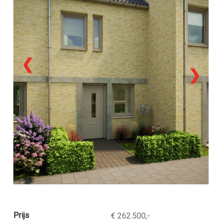
❮
❯
Prijs
€ 262.500,-