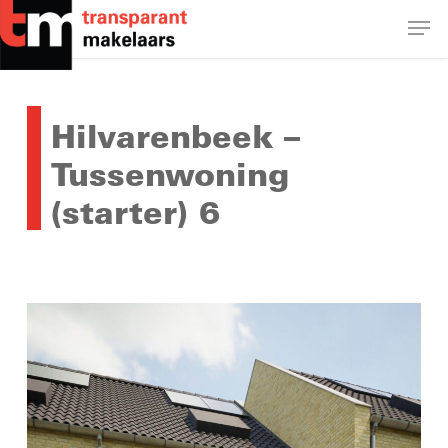
Skip
Men
to
main
Close
content
Menu
Hilvarenbeek –
Tussenwoning
(starter) 6