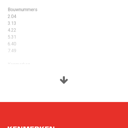
Bouwnummers
2.04
3.13
4.22
5.31
6.40
7.49
Kenmerken
Woonoppervlakte 52 m²
Inhoud 136 m³
Verdieping 2, 3, 4, 5, 6 en 7
Woonkamer/keuken: 24 m²
Buitenruimte: 5 m²
Slaapkamer 1: 14 m²
Energielabel A++