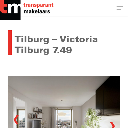
Skip
Men
to
main
Close
content
Menu
Tilburg – Victoria
Tilburg 7.49
❮
❯