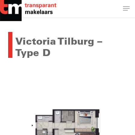
Skip
Men
to
main
Close
content
Menu
Victoria Tilburg –
Type D