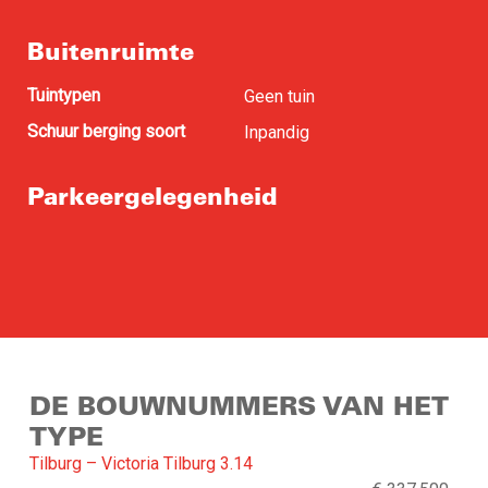
Buitenruimte
Tuintypen
Geen tuin
Schuur berging soort
Inpandig
Parkeergelegenheid
DE BOUWNUMMERS VAN HET
TYPE
Tilburg – Victoria Tilburg 3.14