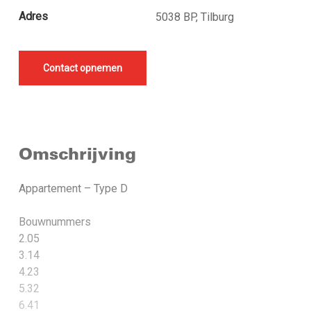
Adres
5038 BP, Tilburg
Contact opnemen
Omschrijving
Appartement – Type D
Bouwnummers
2.05
3.14
4.23
5.32
6.41