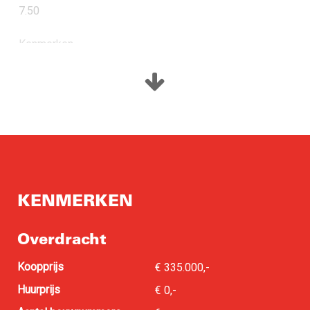
7.50
Kenmerken
Woonoppervlakte 63 m²
Inhoud 156 m³
Verdieping 2, 3, 4, 5, 6 en 7
Woonkamer/keuken: 30 m²
Buitenruimte: 5 m²
Slaapkamer 1: 13 m²
Energielabel A++
KENMERKEN
Overdracht
Koopprijs
€ 335.000,-
Huurprijs
€ 0,-