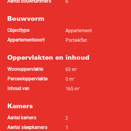
Aantal bouwnummers
6
Bouwvorm
Objecttype
Appartement
Appartementsoort
Portiekflat
Oppervlakten en inhoud
Woonoppervlakte
63 m
2
Perceeloppervlakte
0 m
2
Inhoud van
165 m
3
Kamers
Aantal kamers
2
Aantal slaapkamers
1