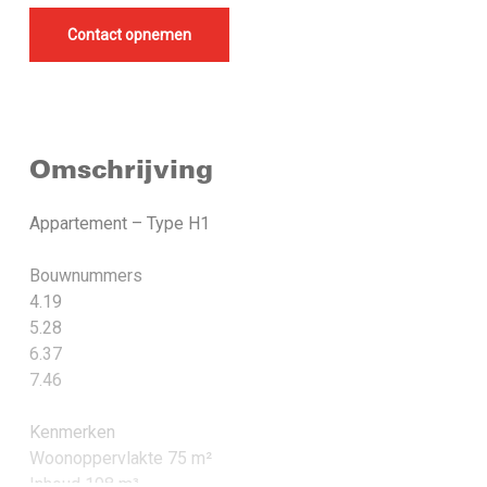
Contact opnemen
Omschrijving
Appartement – Type H1
Bouwnummers
4.19
5.28
6.37
7.46
Kenmerken
Woonoppervlakte 75 m²
Inhoud 198 m³