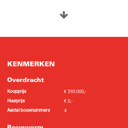
Verdieping 4, 5, 6 en 7
Woonkamer/keuken: 33 m²
Buitenruimte: 5 m²
Slaapkamer 1: 12 m²
Slaapkamer 2: 8 m²
Energielabel A++
KENMERKEN
Overdracht
Koopprijs
€ 395.000,-
Huurprijs
€ 0,-
Aantal bouwnummers
4
Bouwvorm