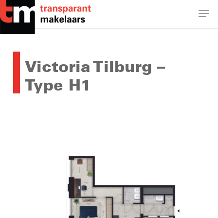
Skip
Men
to
main
Close
content
Menu
Victoria Tilburg –
Type H1