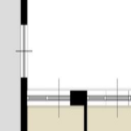
 Zo vindt u hier drie basisscholen, een middelbare school (2Col
or ouderen met dementie. Voorzieningen voor cultuur en ontspan
 en de vele sportclubs zoals de voetbalclub Jong Brabant en M
inkelcentrum Eikenbosch zich door een grote variëteit aan sfeervo
ds, maar ook voor het boeken van uw vakantie of het aanschaffe
den gepasseerd bij notaris de Daamen de Kort van Tuijl Notari
is het klimaat verder te optimaliseren en ervoor zorg te dragen 
an de onroerende zaak geheel of gedeeltelijk te verhuren of in b
ruik en bewoning te vestigen. Dit zal door de notaris worden opg
drukkelijk op het feit, dat hij het verkochte nooit zelf feitelijk 
ken aan het verkochte waarvan hij op de hoogte zou zijn geweest
kelijk overeengekomen dat dergelijke eigenschappen c.q. gebreken
is gehouden.