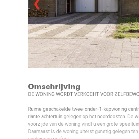
❮
Omschrijving
DE WONING WORDT VERKOCHT VOOR ZELFBEWONI
Ruime geschakelde twee-onder-1-kapwoning centraal
riante achtertuin gelegen op het noordoosten. De wo
voorzijde van de woning vindt u een grote speeltuin
Daarnaast is de woning uiterst gunstig gelegen ten
snelwegen perfect.