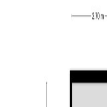
Ook deze verdieping (ca. 22 m²) is bereikbaar via 
bergruimte. De mogelijkheid bestaat om hier extra 
Tuin & Garage:
De zeer riante achtertuin is gelegen op het noordoo
garage. De garage (ca. 22 m²) is voorzien van elektr
Algemeen:
– leuke kluswoning met drie slaapkamers en een o
– mogelijkheid tot het creëren van extra slaapkam
– ruime speeltuin direct aan de voorzijde van de wo
– voorzien van een garage (ca. 22 m²) met oprit aan
– gelegen nabij vele voorzieningen zoals centrum, 
– de woning wordt verkocht voor zelfbewoning, het 
– bij verkoop zal gebruik gemaakt worden van de “Fe
– er moet rekening gehouden worden dat het percee
– het transport dient plaats te vinden bij de door 
Berkel-Enschot: