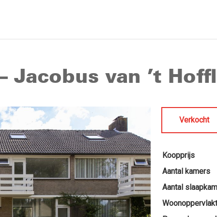
– Jacobus van ’t Hoff
Verkocht
Koopprijs
Aantal kamers
Aantal slaapka
Woonoppervlak