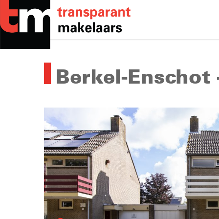
Skip
to
main
content
Berkel-Enschot 