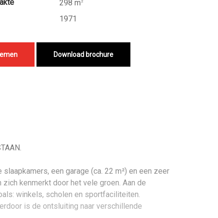
akte
298 m
2
1971
nemen
Download brochure
TAAN.
 slaapkamers, een garage (ca. 22 m²) en een zeer
en zich kenmerkt door het vele groen. Aan de
ls: winkels, scholen en sportfaciliteiten.
rdoor is de ontsluiting naar verschillende