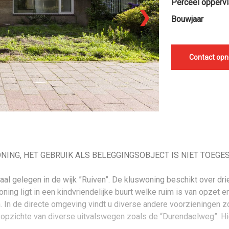
Perceel oppervl
❯
Bouwjaar
Contact op
NG, HET GEBRUIK ALS BELEGGINGSOBJECT IS NIET TOEGES
 gelegen in de wijk ”Ruiven”. De kluswoning beschikt over drie
ning ligt in een kindvriendelijke buurt welke ruim is van opzet 
. In de directe omgeving vindt u diverse andere voorzieningen zoa
 opzichte van diverse uitvalswegen zoals de “Durendaelweg”. Hie