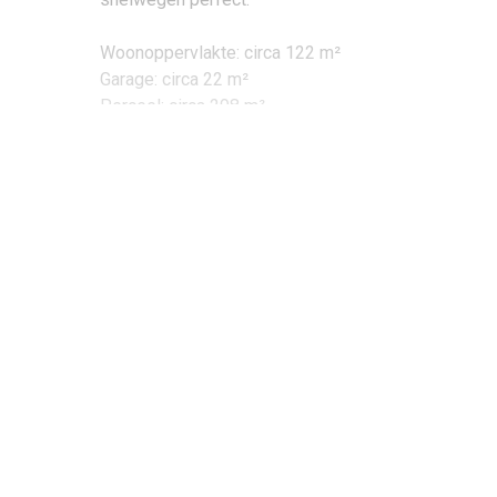
Woonoppervlakte: circa 122 m²
Garage: circa 22 m²
Perceel: circa 298 m²
Inhoud: circa 488 m³
Bouwjaar: 1971
Begane grond:
De hal/entree geeft toegang tot de toiletruimte, m
een fonteintje. De woonkamer (ca. 28 m²) is zowel a
woonkamer heeft u via een deur toegang tot de keuke
Eerste verdieping:
De overloop geeft toegang tot de drie slaapkamers
12,5 m²) aan de voorzijde. De slaapkamer aan de vo
gelegen aan de voorzijde van de woning, is volledi
Tweede verdieping: