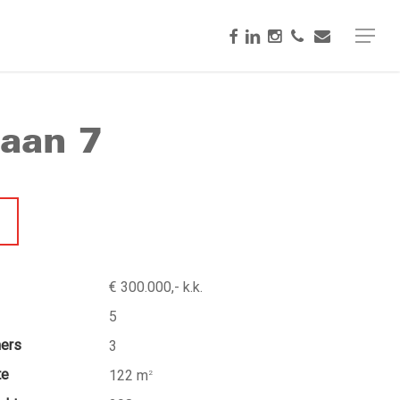
facebook
linkedin
instagram
phone
email
Menu
laan 7
€ 300.000,- k.k.
5
mers
3
te
122 m
2