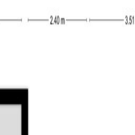
een vaste trap. Hier vindt u een dakraam, de opstelling van de 
slaapkamers te creëren.
sten. De tuin is voorzien van bestrating en verschillende soorten
a. Via een kanteldeur heeft u toegang tot de oprit voor de woning
pen zolder;
ers op de tweede verdieping;
ning;
 de voorzijde;
winkels en scholen;
gebruik als beleggingsobject is niet toegestaan (kettingbeding)
itelijk gebruik clausule”;
l nog kadastraal ingemeten moet worden en dat hier bij de notar
de verkoper aangewezen project notaris.