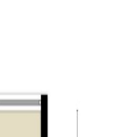
lege Ruiven), een bibliotheek, bejaardencentrum
ning zijn een partycentrum, cultureel centrum de
ixed Hockeyclub Berkel-Enschot. Ook winkels zijn
lle winkels. Niet alleen kunt u er terecht voor al
n van een boek of tijdschrift.
ssen. Het is in geen gevallen toegestaan om de
dat er een goede balans is tussen het aantal koop-
ruikleen af te staan danwel daarop een recht van
enomen als een kettingbeding in het
gebruikt heeft en dat hij derhalve koper niet heeft
 indien verkoper het verkochte zelf feitelijk zou
 voor rekening en risico van koper komen en dat bij