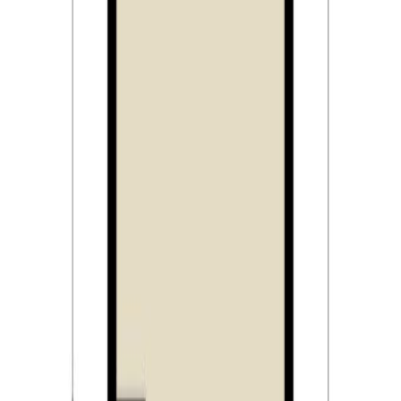
Kenmerken
– instapklare verrassend ruime middenwoning met vier
slaapkamers;
– modern en hoogwaardig afgewerkt;
– zeer energiezuinig, energielabel A;
– de woning is op alle verdiepingen voorzien van
vloerverwarming;
– de woning is nagenoeg geheel voorzien van fraaie
kunststof kozijnen met houtnerf;
– op het dak liggen 8 zonnepanelen;
– inclusief twee parkeerplaatsen;
– gelegen aan groen met speelveldje;
– nabij diverse voorzieningen.