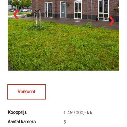
❮
❯
Verkocht
Koopprijs
€ 469.000,- k.k.
Aantal kamers
5