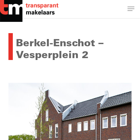
Skip
Men
to
main
Close
content
Menu
Berkel-Enschot –
Vesperplein 2