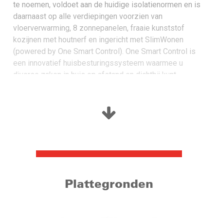
te noemen, voldoet aan de huidige isolatienormen en is
daarnaast op alle verdiepingen voorzien van
vloerverwarming, 8 zonnepanelen, fraaie kunststof
kozijnen met houtnerf en ingericht met SlimWonen
(powered by One Smart Control). One Smart Control is
een innovatief huisbesturingssysteem waarmee u
diverse zaken in huis op afstand en dichtbij kunt
bedienen.
De plafondhoogte op de begane grond is daarnaast zo’n
3 meter, wat direct bij binnenkomst een ruimtelijk gevoel
geeft en het bijzondere karakter van deze woning
benadrukt! Dit ruimtelijke gevoel ervaart u op de gehele
benedenverdieping. De woonoppervlakte van de woning
bedraagt maar liefst zo’n 150 m². De woning is op de
begane grond uitgebouwd en beschikt over maar liefst
Plattegronden
vier slaapkamers. De woning is afgewerkt met
hoogwaardige materialen en voorzien van een luxe
keukeninrichting en sanitair en strakke wandafwerking