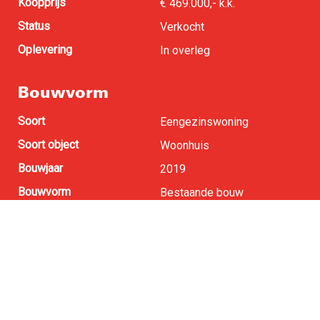
Koopprijs
€ 469.000,- k.k.
Status
Verkocht
Oplevering
In overleg
Bouwvorm
Soort
Eengezinswoning
Soort object
Woonhuis
Bouwjaar
2019
Bouwvorm
Bestaande bouw
Oppervlakten en inhoud
Woonoppervlakte
150 m
2
Perceel oppervlakte
623 m
2
Buitenruimte
0 m
2