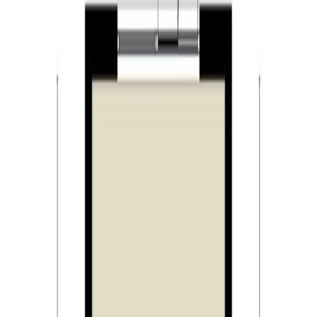
Perceel: 168 m²
Bouwjaar: 2019
Begane grond:
Hal/entree met meterkast, toiletruimte en trapopgang
naar de eerste verdieping. De toiletruimte is half
betegeld en voorzien van een hangend toilet en
fonteintje. Vanuit de hal zijn de woonkamer met open
keuken (ca. 52 m²) bereikbaar. De ruime woonkamer is
afgewerkt met een fraaie houten vloer en strak stucwerk
op de wanden en plafonds. De uitgebouwde woonkamer
beschikt aan de achterzijde over openslaande
tuindeuren. De keuken is gelegen aan de voorzijde van
de woning. De strakke keuken beschikt over een recht
keukenblok met composiet blad en een kastenwand. De
keuken is van alle gemakken voorzien, zoals een Bora
inductiekookplaat met geïntegreerde afzuiging,
koelkast, vriezer, vaatwasser, stoomoven en Quooker.