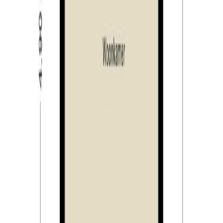
ruime vide met CAI en UTP aansluiting aanwezig met
een stahoogte van 1.80 meter. De berg-/ wasruimte is
voorzien van de aansluitingen ten behoeve van de
wasapparatuur, CV- combiketel (Intergas Hre),
omvormer voor de zonnepanelen en de unit voor de
mechanische ventilatie
Buiten:
Aan de voorzijde is de woning gelegen aan een
kindvriendelijk, groen hofje. De strak aangelegde
achtertuin (ca. 11 meter diep) is gelegen op het oosten
en is voorzien van bestrating. Achter in de tuin bevindt
zich de houten berging. De berging is voorzien van
elektra. Bij de woning behoren twee parkeerplaatsen. Via
de achtertuin zijn deze bereikbaar. De parkeerplaatsen
zijn gelegen op het mandelig terrein. De parkeerplaatsen
zijn privé.