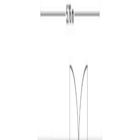
door de gehele woning.
De woning is op de begane grond onder andere
voorzien van een sfeervolle woonkamer met open
keuken. De keuken is voorzien van een prachtige en luxe
keukeninrichting. Op de eerste verdieping zijn drie ruime
slaapkamers en een moderne en luxe badkamer
aanwezig. De tweede verdieping biedt naast de ruime
voorzolder een vierde slaapkamer met dakraam een
ruime vide.
De woning is op een rustige, gewilde en kindvriendelijke
locatie gelegen in de nieuwe dorpskern van Berkel-
Enschot op maar enkele minuten loopafstand van alle
winkels!
Woonoppervlakte: circa 150 m²
Inhoud: circa 589 m³