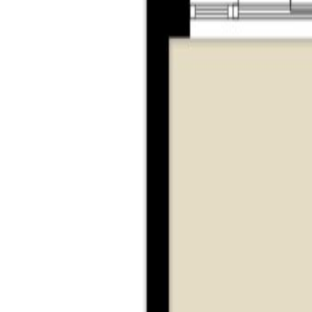
– gelegen nabij het gezellige centrum van Dongen;
– verwarming en warm water via CV-ketel (2024);
– gelegen nabij uitvalswegen richting Tilburg, Bred
– via de makelaar is een bouwkundig rapport van d
– bij verkoop zal gebruik gemaakt worden van de “Fe