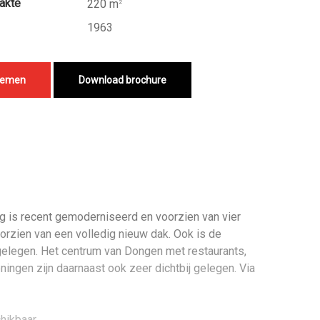
akte
220 m
2
1963
nemen
Download brochure
ng is recent gemoderniseerd en voorzien van vier
orzien van een volledig nieuw dak. Ook is de
gelegen. Het centrum van Dongen met restaurants,
ingen zijn daarnaast ook zeer dichtbij gelegen. Via
hikbaar.