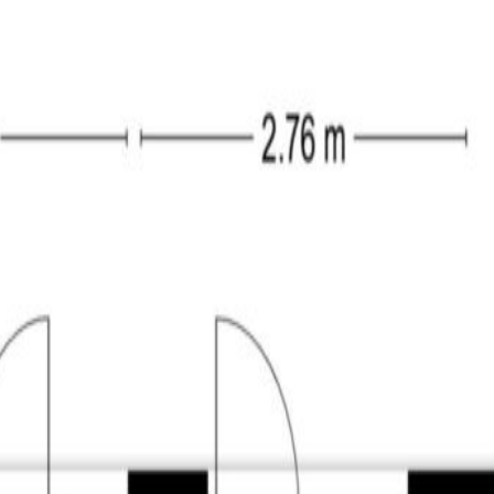
 toilet, designradiator en een wastafel in meubel.
rap en is verdeeld in een voorzolder en een slaapkamer. Op de v
ng van de CV-ketel (Nefit, 2024). De slaapkamer op deze verdiep
en dakkapel over nagenoeg de volledige breedte van de woning.
in. De achtertuin is gelegen op het zonnige zuiden en is nog geh
in de zon te vinden. Achterin de tuin vindt u de vrijstaande sten
.
20 m²;
e) slaapkamers;
erwarming;
jnen;
g tot 13-01-2035);
den;