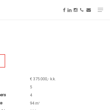
facebook
linkedin
instagram
phone
email
Menu
€ 375.000,- k.k.
5
mers
4
te
94 m
2