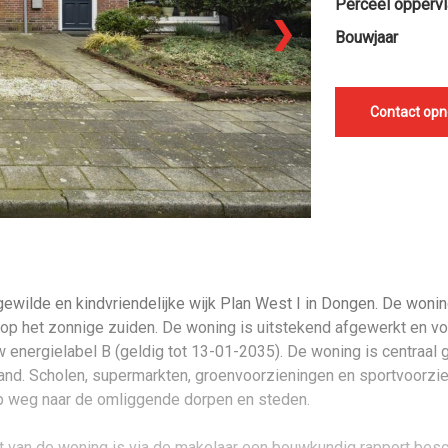
Perceel oppervl
❯
Bouwjaar
Contact op
ewilde en kindvriendelijke wijk Plan West I in Dongen. De woni
op het zonnige zuiden. De woning is uitstekend afgewerkt en vo
energielabel B (geldig tot 13-01-2035). De woning is centraal 
tand. Scholen, supermarkten, groenvoorzieningen en sportvoorzien
 op weg naar de omliggende dorpen en steden.
 van de woning is via de makelaar een bouwkundig rapport besc