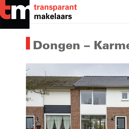
Skip
to
main
content
Dongen – Karme