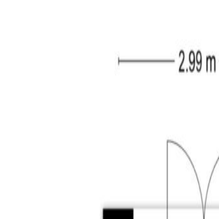
volledig betegeld en voorzien van een inloopdouche,
Tweede verdieping:
Ook deze verdieping is bereikbaar met een vaste t
aansluitingen voor de wasapparatuur en de opstelli
stucwerk. Op de achterzijde van de woning staat e
Tuin:
De woning heeft zowel een ruime voor- als achtertu
enorm diep en door de ligging is er altijd een plek 
geeft toegang tot de brandgang achter de woningen
Kenmerken:
– instapklare woning gelegen op een perceel van 2
– prachtig gemoderniseerde woning met vier (ruim
– de begane grond is volledig voorzien van vloerv
– de woning is volledig voorzien van kunststof kozi
– energiezuinige woning met energielabel B (geldi
– zeer diepe achtertuin gelegen op het zonnige zui