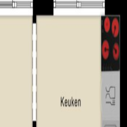
a & ‘s-Hertogenbosch;
e woning beschikbaar;
itelijk gebruik clausule”.