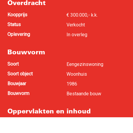
Overdracht
Koopprijs
€ 300.000,- k.k.
Status
Verkocht
Oplevering
In overleg
Bouwvorm
Soort
Eengezinswoning
Soort object
Woonhuis
Bouwjaar
1986
Bouwvorm
Bestaande bouw
Oppervlakten en inhoud
Woonoppervlakte
112 m
2
Perceel oppervlakte
2