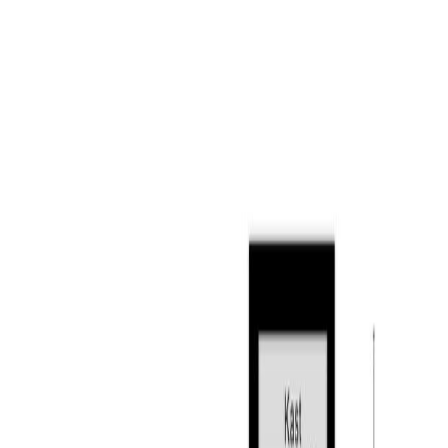
voorzien van veel gemakken. Zo vindt u hier een
gaskookplaat, RVS afzuigkap, RVS spoelbak, combi-
oven en een koelkast. Vanuit de keuken heeft u toegang
tot de bijkeuken. Hier vindt u de vaatwasser en een
handige vaste bergkast. Daarnaast heeft u vanuit hier
toegang tot de achtertuin. Zowel de keuken als de
bijkeuken zijn voorzien van een mooie donkere
tegelvloer.
Eerste verdieping:
De overloop geeft toegang tot de drie slaapkamers, de
badkamer en een vaste kast. Twee slaapkamers zijn
gelegen aan de voorzijde van de woning en één aan de
achterzijde. Alle slaapkamers zijn netjes afgewerkt met
stukwerk op de wanden en een laminaatvloer. De
ouderslaapkamer aan de achterzijde heeft daarnaast
een riante inbouwkast. De moderne badkamer (2012) is
gelegen aan de achterzijde van de woning en is volledig