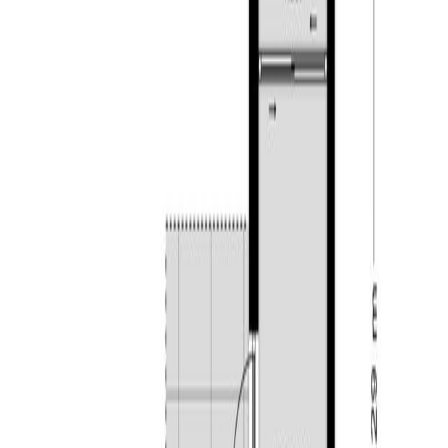
betegeld. Daarnaast is deze voorzien van een dubbele
wastafel in meubel, ligbad, toilet en een douche.
Tweede verdieping:
Deze ruime open verdieping is in 2019 gemoderniseerd
en is netjes afgewerkt met een laminaatvloer. Aan de
achterzijde van de woning vindt u een dakkapel over
nagenoeg de volledige breedte van de woning. Tevens
vindt u hier de aansluitingen van de wasapparatuur en de
opstelling van de CV-ketel (Atag, 2017). De mogelijkheid
bestaat om op deze verdieping extra slaapkamers te
creëren.
Tuin:
De achtertuin is fraai aangelegd en gelegen op het
noorden. In de tuin vindt u sierbestrating, plantenborders
en kunstgras. Via de bijkeuken heeft u toegang tot de
woning. Achterin de tuin vindt u de vrijstaande stenen
berging (2014), een overkapping en de achterom welke