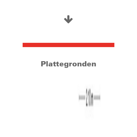
aan een verkeersarme straat met parkeergelegenheid.
Via o.a. de nabij gelegen “Rillaerse Baan” bereikt u in
korte tijd de snelwegen richting zowel Breda, Eindhoven
als ‘s-Hertogenbosch.
Woonoppervlakte: circa 112 m²
Inhoud: circa 385 m³
Bouwjaar: 1986
Perceel: 133 m²
Plattegronden
Begane grond:
De entree geeft toegang tot de meterkast (6 groepen)
en de woonkamer. Het zitgedeelte vindt u aan de
voorzijde van de woning en het eetgedeelte aan de
achterzijde. Door zowel de grote raampartij aan de voor-
als achterzijde komt er veel prettig daglicht de kamer
binnen. De volledige woonkamer is keurig afgewerkt
met een PVC vloer en stukwerk op de wanden. De
keuken heeft een keukenblok in U-opstelling en is