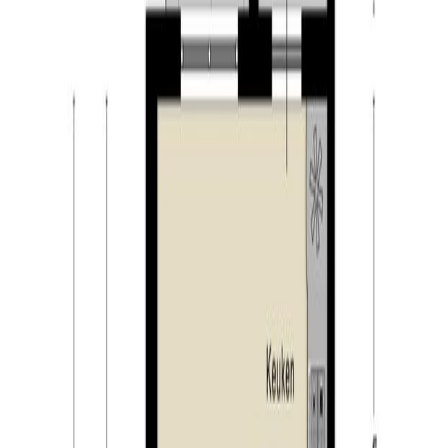
dorp beschikt over een eigen winkelcentrum, genaamd
De Hovel. Tevens zijn er diverse winkels te vinden op
de Tilburgseweg en op het Koningsschild. Goirle
beschikt over meerdere basisscholen en een
middelbare school. Ook is er speciaal onderwijs
aanwezig in Goirle. Naast scholen zijn er in het dorp
diverse sportvoorzieningen te vinden. Zo zijn er in het
dorp twee voetbalclubs (VOAB & GSBW), een
tennisvereniging (LTC) en zijn er meerde sporthallen
waar zaalsporten beoefend kunnen worden. Het
cultureel centrum Jan van Besouwhuis draagt bij aan het
culturele klimaat in Goirle. Hier zijn het hele jaar door
diverse optredens en daarnaast huisvesten vele
verenigingen zich hier. Naast het cultureel centrum zijn
er diverse bruisende horecagelegenheden te vinden in
het centrum van Goirle. Tevens beschikt Goirle over een
prachtige natuur. Denk hierbij aan de Regte Heide, maar
ook aan de bossen van Gorp & Roovert.