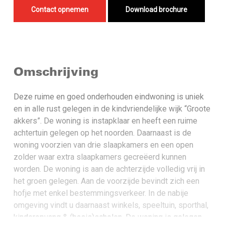
Contact opnemen
Download brochure
Omschrijving
Deze ruime en goed onderhouden eindwoning is uniek
en in alle rust gelegen in de kindvriendelijke wijk “Groote
akkers”. De woning is instapklaar en heeft een ruime
achtertuin gelegen op het noorden. Daarnaast is de
woning voorzien van drie slaapkamers en een open
zolder waar extra slaapkamers gecreëerd kunnen
worden. De woning is aan de achterzijde volledig vrij in
het groen gelegen. Aan de voorzijde bevindt zich een
hofje met enkel bestemmingsverkeer. In de nabije
omgeving vindt u daarnaast winkels, speeltuin, sporthal,
kinderopvang & (basis)scholen. De woning is gelegen