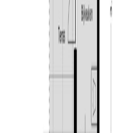
toegang geeft tot de brandgang achter de woning.
Kenmerken:
– instapklare eindwoning voorzien van 3 ruime
slaapkamers;
– open tweede verdieping met ruimte voor extra
slaapkamers;
– ruime en fraaie achtertuin gelegen op het noorden;
– nagenoeg volledig voorzien van kunststof kozijnen;
– woning deels voorzien van rolluiken;
– platdak (bijkeuken) vervangen in 2017;
– gunstig gelegen ten opzichte van diverse
voorzieningen;
– gelegen nabij uitvalswegen richting Tilburg, Eindhoven,
Den Bosch, of Breda.
Goirle:
Is een bruisend dorp gelegen ten zuiden van Tilburg.
Goirle is een gemeente met ruim 20.000 inwoners. Het