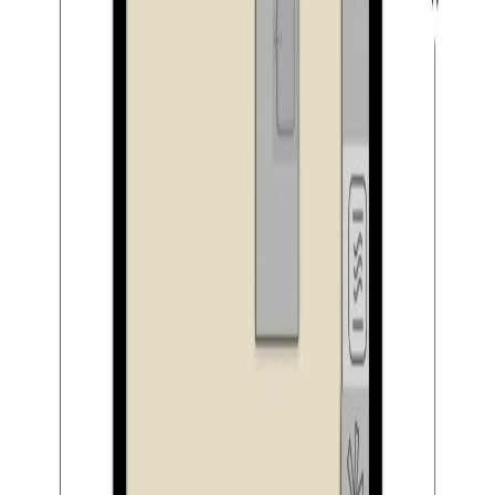
– ruime achtertuin gelegen op het zonnige noordwesten;
– gelegen aan een woonerf met volop
parkeermogelijkheden;
– de woning in 2015 volledig gemoderniseerd;
– woning is voorzien van energielabel C (geldig tot 04-
06-2025);
– gelegen op een gewilde en kindvriendelijke locatie;
– gelegen nabij het centrum van Hilvarenbeek met vele
voorzieningen;
– gelegen nabij bossen en natuur zoals landgoed ”Gorp
en Roovert” en ”Annanina’s rust”;
– gelegen nabij uitvalswegen richting Tilburg, Eindhoven,
Den Bosch, Breda en België.
Hilvarenbeek:
Hilvarenbeek staat bekend om zijn vele voorzieningen
zoals winkels, terrasjes en eetgelegenheden. Op het
dorpsplein, de Vrijthof, worden vooral in de