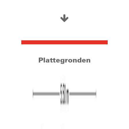
hockey, sporthal & zwembad) en het centrum van
Hilvarenbeek. Het gezellige centrum van Hilvarenbeek
staat bekend om zijn vele voorzieningen zoals
restaurants, terrasjes en winkelcentrum “Hilverhof”. Met
de auto bereikt u in korte tijd het centrum van Tilburg of
de snelwegen richting zowel Breda, Eindhoven als ‘s-
Hertogenbosch. Daarnaast staat Hilvarenbeek bekend
om zijn ligging nabij België en natuur zoals landgoed
”Gorp en Roovert” en natuurgebied ”Annanina’s rust”.
Plattegronden
Woonoppervlakte: circa 108 m²
Perceel: 174 m²
Inhoud: circa 330 m³
Bouwjaar: 1984
Begane grond:
De hal/entree geeft toegang tot de meterkast,
toiletruimte en de woonkamer. De toiletruimte is
volledig en modern betegeld en voorzien van een