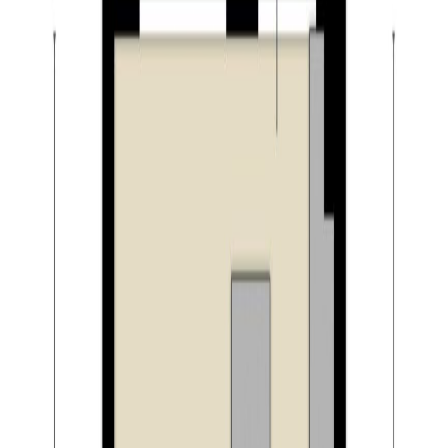
De overloop geeft toegang tot de drie royale
slaapkamers en de badkamer. Twee slaapkamers zijn
gelegen aan de voorzijde van de woning en één aan de
achterzijde. Alle slaapkamers zijn netjes afgewerkt met
een laminaatvloer en stucwerk op de wanden en
plafonds. De luxe en ruime badkamer, gelegen aan de
achterzijde van de woning, is volledig betegeld en
daarnaast voorzien van een wastafel in meubel,
designradiator, toilet, douche en een ingebouwde kast.
Het realiseren van een ligbad behoort tot de
mogelijkheden.
Tweede verdieping:
Ook deze verdieping is bereikbaar via een vaste trap.
Momenteel is dit een grote open ruimte met naast veel
handige bergruimte ook de aansluitingen van de
wasapparatuur en de opstelling van de CV-ketel (Nefit
trendline CW4, 2014). Ook is de ruimte voorzien van een
groot Velux dakraam. De mogelijkheid bestaat om op