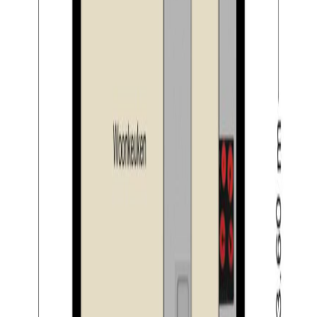
deze verdieping één of zelfs twee extra slaapkamers te
creëren.
Tuin:
De woning beschikt zowel over een voor- als achtertuin.
De voortuin is keurig aangelegd met bestrating en
beplanting. De achtertuin is gelegen op het zonnige
noordwesten. U kunt hier dus heerlijk vertoeven in de
zon. De tuin is netjes afgewerkt met bestrating, gazon
en verschillende plantenborders. Aan de woning is een
zonnescherm over de volledige breedte van de woning
aanwezig. Achterin de tuin vindt u de stenen berging
(voorzien van elektra) en de achterom.
Kenmerken:
– verrassend ruime en instapklare woning met drie
slaapkamers;
– mogelijkheid voor extra slaapkamers op de tweede
verdieping;