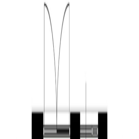
hangend toilet en een fonteintje. De ruime woonkamer is
zowel aan de voor- als achterzijde voorzien van grote
raampartijen waardoor er veel natuurlijk lichtinval de
ruimte binnen komt. Het zitgedeelte vindt u aan de
voorzijde en het eetgedeelte en de mooie open keuken
aan de achterzijde. Tevens vindt u in de woonkamer een
handige vaste kast en de trapopgang naar de eerste
verdieping. De royale keuken heeft een keukenblok en
een spoeleiland. De keuken is voorzien van veel
gemakken. Zo vindt u hier een gaskookplaat, RVS
afzuigkap, koelkast, vriezer, combi-oven, RVS spoelbak
en een vaatwasser. Aan de achterzijde heeft u zowel via
openslaande deuren als via een loopdeur toegang tot de
achtertuin. De volledige begane grond is strak
afgewerkt met een laminaatvloer en stukwerk op de
wanden en plafond.
Eerste verdieping: