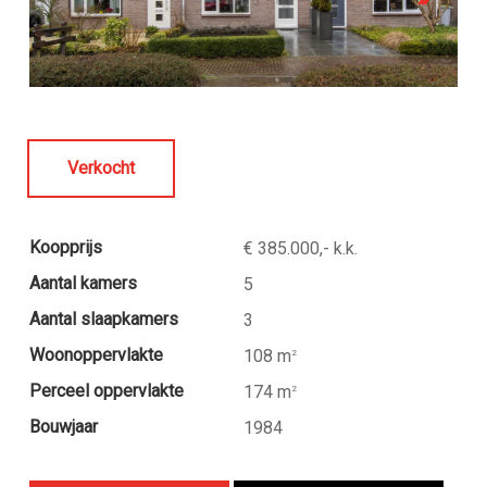
Verkocht
Koopprijs
€ 385.000,- k.k.
Aantal kamers
5
Aantal slaapkamers
3
Woonoppervlakte
108 m
2
Perceel oppervlakte
174 m
2
Bouwjaar
1984