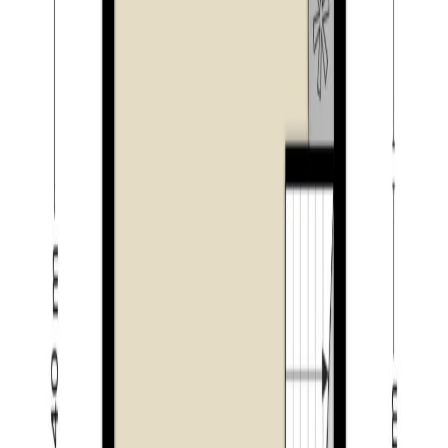
zomermaanden verschillende activiteiten
georganiseerd. De Vrijthof wordt ook wel het mooiste
groene plein van Brabant genoemd. Zo heeft dit plein
een bijna 350 jaar oude lindeboom, de meer dan 1000
jaar oude St. Petrus kerk, het gemeentehuis en een
authentieke bierbrouwerij. Het gehele plein is omringd
door bomen. Hilvarenbeek is een sprankelende
gemeente met veel actieve verenigingen en clubs. Rond
het prachtige dorp liggen bossen die doorlopen tot in
België. Deze omliggende bossen, heide en akkers
bieden een ideale omgeving voor kinderen, fietsers,
paardenliefhebbers en wandelaars. Hilvarenbeek is
middels een vierbaansweg met Tilburg verbonden,
evenals met de A58. Breda, ‘s-Hertogenbosch en
Eindhoven liggen op circa 25 minuten rijden. Terwijl u
vanuit Hilvarenbeek al in 15 minuten rijden in het centrum
van Tilburg bent.