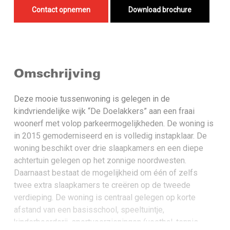
Contact opnemen
Download brochure
Omschrijving
Deze mooie tussenwoning is gelegen in de
kindvriendelijke wijk “De Doelakkers” aan een fraai
woonerf met volop parkeermogelijkheden. De woning is
in 2015 gemoderniseerd en is volledig instapklaar. De
woning beschikt over drie slaapkamers en een diepe
achtertuin gelegen op het zonnige noordwesten.
Daarnaast bestaat de mogelijkheid om één of zelfs
twee extra slaapkamers te creëren op de tweede
verdieping. De woning is centraal gelegen op korte
afstand van een basisschool, speeltuintje,
kinderboerderij, sportvoorzieningen (voetbal, tennis,