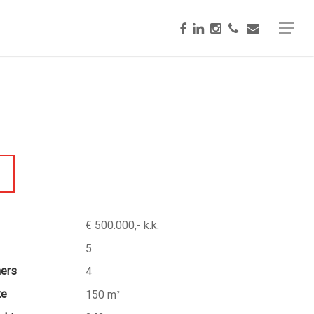
facebook
linkedin
instagram
phone
email
Menu
€ 500.000,- k.k.
5
mers
4
te
150 m
2