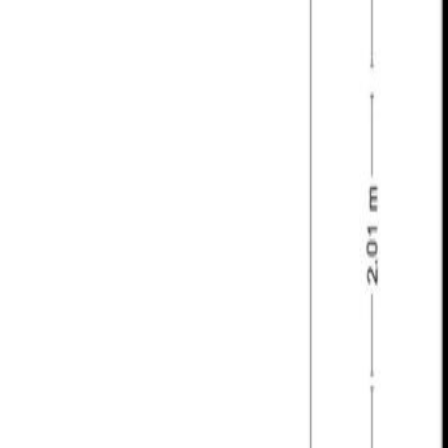
– de woning is voorzien van vier slaapkamers;
– ruime garage (ca. 20 m²) inpandig bereikbaar;
– fraai aangelegde tuin gelegen op het zonnige zu
– gelegen in het gezellige centrum van Riel met ve
– gelegen nabij uitvalswegen richting omliggende 
– ook gelegen nabij natuurgebieden en de Belgisch
– een deel van de zijtuin wordt gehuurd van de ge
– bij de makelaar is een bouwkundig rapport van d
Riel:
Is een bruisend dorp gelegen in de gemeente Goirle
en horeca. Daarnaast heeft Riel een basisschool, ca
een tennisvereniging en een scouting. Woont u in Ri
Regte Heide, het Riels Laag en Landgoed het Riels