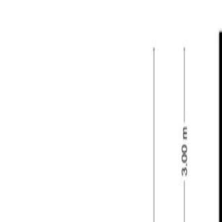
Eerste verdieping:
De overloop op deze verdieping geeft toegang tot
voorzijde. De slaapkamers zijn afgewerkt met een 
en de andere slaapkamer aan de achterzijde heeft t
meubel.
Tweede verdieping:
Ook deze verdieping is bereikbaar via een vaste tr
opstelling van de CV-ketel (Vaillant, 2014). De ru
dakkapel loopt door op de voorzolder.
Tuin & garage:
De woning heeft zowel een voor-, achter als zijtuin.
aangelegd met sierbestrating, gazon en veel groen i
garage. De garage (ca. 20 m²) heeft een kanteldeur
de gemeente Goirle.
Kenmerken:
– 2-onder-1-kap-woning met een unieke vrije liggin