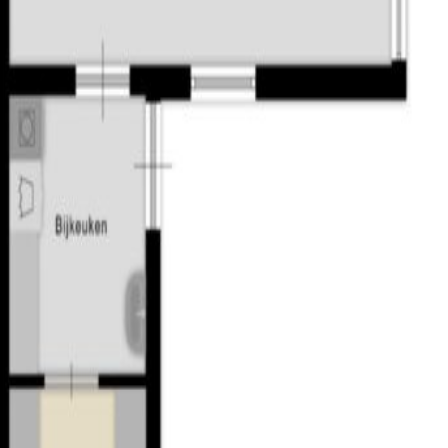
idwesten;
le voorzieningen;
steden en dorpen;
e grens;
meente;
e woning beschikbaar.
 onder de rook van Tilburg. Het dorp heeft ca. 3.000 inwoners e
fés, restaurant en een zeer actief verenigingsleven. Zo zijn er i
el, dan woont u nabij prachtige natuur. Ten zuiden en oosten lig
 Hoefke.