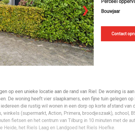
Perceel oppervl
❯
Bouwjaar
Contact op
op een unieke locatie aan de rand van Riel. De woning is aan d
ssen. De woning heeft vier slaapkamers, een fijne tuin gelegen 
 iedereen die rustig wil wonen in een dorp op korte afstand van 
s, winkels (supermarkt, Action, Primera, broodjeszaak), school, 
nuten fietsen en het centrum van Tilburg in 10 minuten met de au
te Heide, het Riels Laag en Landgoed het Riels Hoefke.