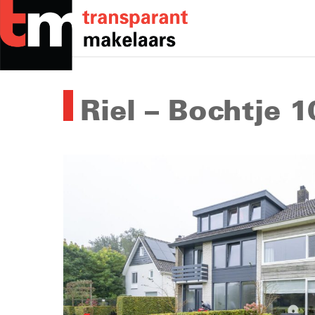
Skip
to
main
content
Riel – Bochtje 1