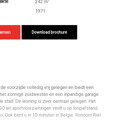
akte
242 m
2
1971
nemen
Download brochure
e voorzijde volledig vrij gelegen en biedt een
op het zonnige zuidwesten en een inpandige garage
de stad. De woning is zeer centraal gelegen. Het
BSO en sportvoorzieningen vindt u op loopafstand.
to. Ook bent u in 10 minuten in België. Rondom Riel