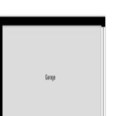
 drie slaapkamers en de badkamer. Twee slaapkamers zijn gelege
laminaatvloer en stucwerk op de wanden. Een van de slaapkamers
wee vaste kasten. De badkamer is volledig betegeld en heeft een
ap en is verdeeld in een voorzolder en een slaapkamer. Op de voo
ime slaapkamer is afgewerkt met een laminaatvloer en heeft een d
 De voortuin is keurig aangelegd met sierbestrating, grind en plan
n plantenborders. Vanuit de tuin is de achterom via een poort te
 en is ook inpandig vanuit de woning bereikbaar. Goed om te wete
g;