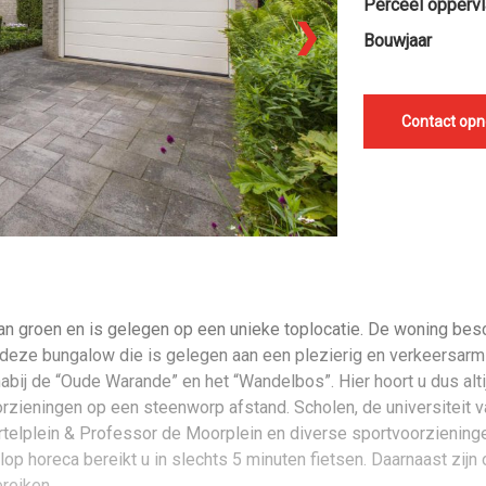
Perceel oppervl
❯
Bouwjaar
Contact op
 groen en is gelegen op een unieke toplocatie. De woning besc
in deze bungalow die is gelegen aan een plezierig en verkeersar
bij de “Oude Warande” en het “Wandelbos”. Hier hoort u dus alti
zieningen op een steenworp afstand. Scholen, de universiteit van
rtelplein & Professor de Moorplein en diverse sportvoorzieninge
op horeca bereikt u in slechts 5 minuten fietsen. Daarnaast zijn
reiken.