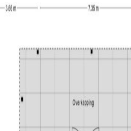
aapkamers zijn keurig afgewerkt met een laminaatvloer en stuc
badkamer is volledig betegeld en voorzien van een inloopdouche 
r vindt u kasten met veel handige bergruimte.
in. Aan de voorzijde van de woning vindt u de oprit welke via ee
 de aansluitingen voor de wasapparatuur. De groene en privacy b
rrassen, kunstgras en plantenborders met een grote diversiteit a
en tussen het vele groen.
je;
egen op het westen;