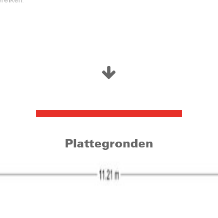
 zich de garderobe, meterkast (7 groepen), toiletruimte en de inp
ntje.
Plattegronden
 hal de ruime woonkamer. De woonkamer is door hoogteverschil s
uten vloer. stucwerk op de wanden en een spanplafond met spotj
rtij aan de tuinzijde komt er veel daglicht de ruimte binnen. Het
eukenblok in hoekopstelling en is voorzien van veel gemakken. Zo