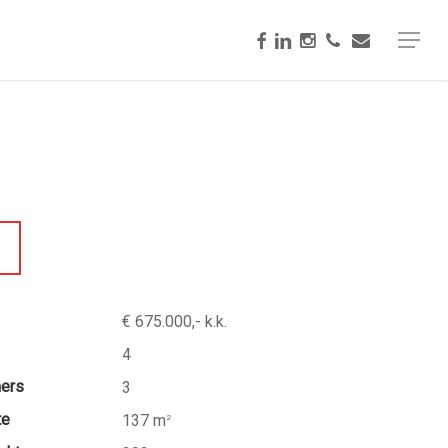
facebook
linkedin
instagram
phone
email
Menu
€ 675.000,- k.k.
4
mers
3
te
137 m
2