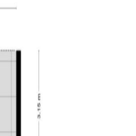
werk op de wanden. Vanuit de ouderslaapkamer heeft
en een wastafel in meubel. De ruime inpandige
n elektrische garagedeur toegang geeft tot de
iedende achtertuin is gelegen op het zonnige westen
an bomen en planten. Aan de woning vindt u een