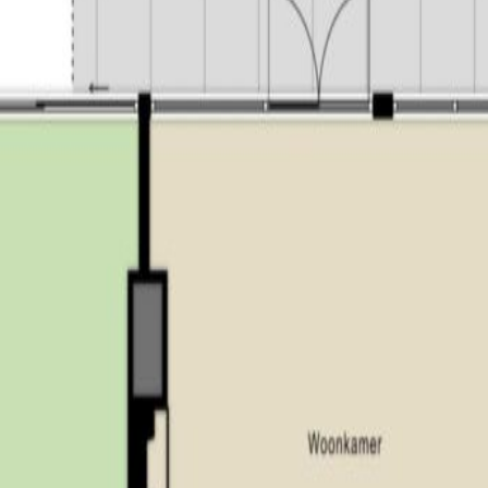
n en stadscentrum;
n het “Wandelbos”;
en Bosch, of Breda.
ie barst van de creativiteit, waar je altijd weer verrassende ont
held. Tilburg heeft vele verborgen pareltjes, maar ook spraakm
tige historische panden. En wat te denken van de hippe Spoorzone
t water. Tilburg is ook een echte evenementenstad met bijvoorb
oadburn Festival en Tilburg Ten Miles.