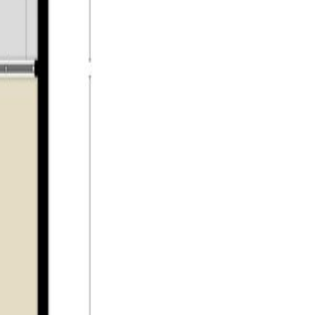
dekkingen doet. Hier leerde Vincent van Gogh tekenen
akende musea, zoals De Pont en het Textiel museum
, met restaurants waar je heerlijk kunt eten. Of
eeld de Tilburgse kermis, Festival van het