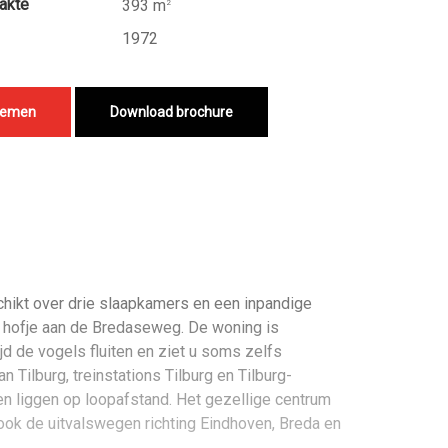
akte
393 m
2
1972
nemen
Download brochure
hikt over drie slaapkamers en een inpandige
m hofje aan de Bredaseweg. De woning is
jd de vogels fluiten en ziet u soms zelfs
 Tilburg, treinstations Tilburg en Tilburg-
n liggen op loopafstand. Het gezellige centrum
 ook de uitvalswegen richting Eindhoven, Breda en