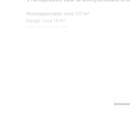
Woonoppervlakte: circa 137 m²
Garage: circa 19 m²
Inhoud: circa 556 m³
Bouwjaar: 1972
Perceel: 393 m²
Energielabel: C
Indeling
Via de hal betreedt u de woning. In de hal bevinden
daarnaast voorzien van een hangend toilet en fontei
Woonkamer & keuken:
Via openslaande glazen deuren bereikt u vanuit de
volledige woonkamer is voorzien van een mooie ho
sfeervolle haard (elektrisch). Door de grote raampa
bereikbaar via een opstapje. De keuken heeft een k
RVS spoelbak, oven, koelkast en een vaatwasser.