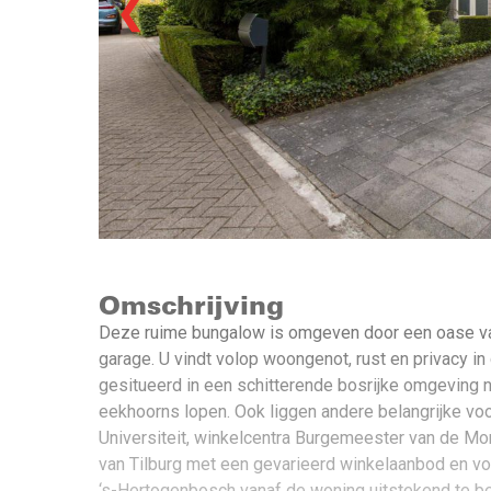
❮
Omschrijving
Deze ruime bungalow is omgeven door een oase van
garage. U vindt volop woongenot, rust en privacy 
gesitueerd in een schitterende bosrijke omgeving na
eekhoorns lopen. Ook liggen andere belangrijke voor
Universiteit, winkelcentra Burgemeester van de Mo
van Tilburg met een gevarieerd winkelaanbod en vol
‘s-Hertogenbosch vanaf de woning uitstekend te be