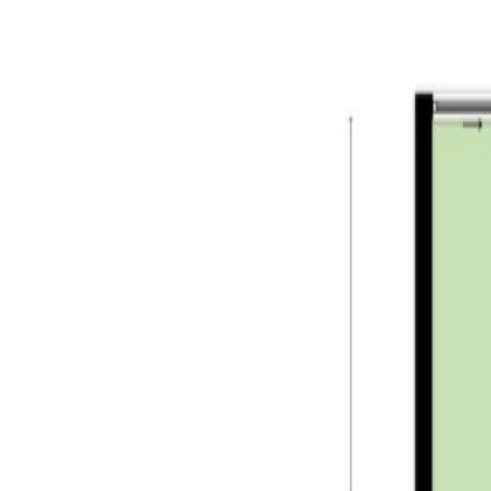
– gelegen nabij voorzieningen, winkels, sportvelde
– gelegen nabij bosgebieden de “Oude Warande” e
– gelegen nabij uitvalswegen richting Eindhoven, D
Tilburg:
Tilburg is liefde op het tweede gezicht. Een stad d
en groeide Guus Meeuwis uit van student tot volks
en een dwaalgebied vol bijzondere winkels in prach
bezoek de Piushaven voor ontspanning op en aan he
Levenslied, Carnaval, de Meimarkt, Tilburg zingt, R