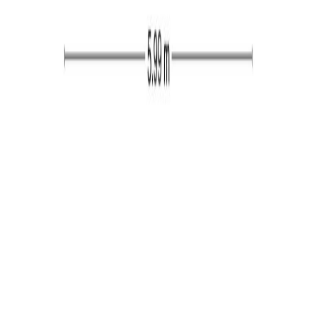
eenvoudig keukenblok in rechte opstelling dat is
voorzien van een gaskookplaat, afzuigkap en een RVS
spoelbak. Vanuit de woonkamer heeft u via een deur
toegang tot de achtertuin.
Verdieping:
De overloop op deze verdieping geeft toegang tot de
drie slaapkamers en de badkamer. Twee slaapkamers
zijn gelegen aan de achterzijde van de woning en één
aan de voorzijde. De slaapkamers zijn afgewerkt met
een laminaatvloer en twee van de kamers hebben een
vaste kast. De badkamer is volledig betegeld en
voorzien van een wastafel, inloopdouche en de
aansluitingen voor de wasapparatuur.
Zolder:
Deze verdieping is bereikbaar via een vlizotrap. Hier
vindt u naast handige bergruimte ook de opstelling van