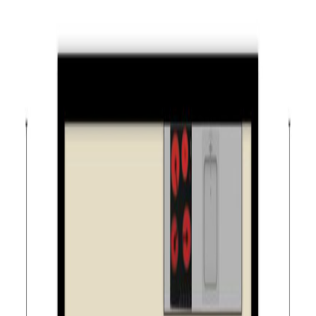
de CV-ketel (Intergas, 2012).
Tuin:
De woning beschikt over een achtertuin gelegen op het
zuidwesten. De tuin is nagenoeg volledig voorzien van
bestrating. Ook vindt u hier een pergola met klimplant en
een plantenborder. Vanuit de tuin heeft u via deuren
toegang tot de dubbele berging. Beide bergingen zijn
voorzien van elektra. Daarnaast vindt u in een van de
bergingen de achterom.
Algemeen:
– woning voorzien van drie slaapkamers;
– achtertuin gelegen op het zonnige zuidwesten;
– zeer ruime dubbele berging achter de woning;
– de woning is voorzien van 6 zonnepanelen;
– warm water en verwarming via CV-ketel (Intergas,
2012);
– volop gelegen nabij voorzieningen zoals winkels,