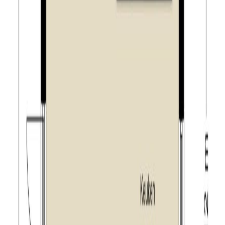
leisure en sport;
– de woning wordt verkocht voor zelfbewoning, het
gebruik als beleggingsobject is niet toegestaan;
– bij verkoop zal gebruik gemaakt worden van de
“Feitelijk gebruik clausule”;
– het transport dient plaats te vinden bij de door de
verkoper aangewezen project notaris;
– perceel dient nog kadastraal ingemeten te worden,
kosten hiervoor komen voor rekening van koper;
– daar de definitieve perceeloppervlakte nog moet
worden ingemeten kunnen aan de genoemde grootte
geen rechten worden ontleend.
Tilburg:
Tilburg is liefde op het tweede gezicht. Een stad die
barst van de creativiteit, waar je altijd weer verrassende
ontdekkingen doet. Hier leerde Vincent van Gogh
tekenen en groeide Guus Meeuwis uit van student tot
volksheld. Tilburg heeft vele verborgen pareltjes, maar