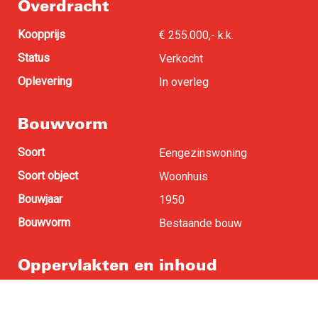
Overdracht
Koopprijs
€ 255.000,- k.k.
Status
Verkocht
Oplevering
In overleg
Bouwvorm
Soort
Eengezinswoning
Soort object
Woonhuis
Bouwjaar
1950
Bouwvorm
Bestaande bouw
Oppervlakten en inhoud
Woonoppervlakte
85 m
2
Perceel oppervlakte
99 m
2