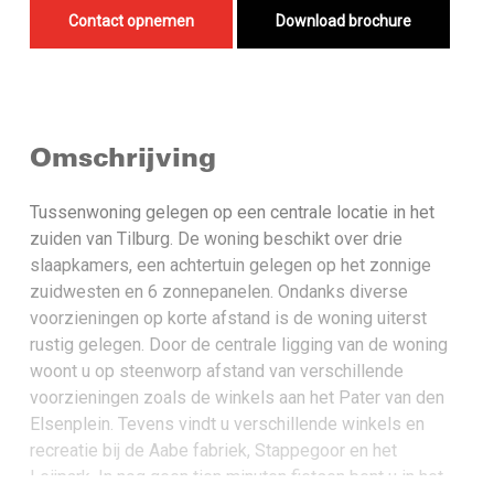
Contact opnemen
Download brochure
Omschrijving
Tussenwoning gelegen op een centrale locatie in het
zuiden van Tilburg. De woning beschikt over drie
slaapkamers, een achtertuin gelegen op het zonnige
zuidwesten en 6 zonnepanelen. Ondanks diverse
voorzieningen op korte afstand is de woning uiterst
rustig gelegen. Door de centrale ligging van de woning
woont u op steenworp afstand van verschillende
voorzieningen zoals de winkels aan het Pater van den
Elsenplein. Tevens vindt u verschillende winkels en
recreatie bij de Aabe fabriek, Stappegoor en het
Leijpark. In nog geen tien minuten fietsen bent u in het