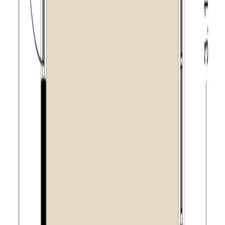
ook spraakmakende musea, zoals De Pont en het
Textiel museum en een dwaalgebied vol bijzondere
winkels in prachtige historische panden. En wat te
denken van de hippe Spoorzone, met restaurants waar
je heerlijk kunt eten. Of bezoek de Piushaven voor
ontspanning op en aan het water. Tilburg is ook een
echte evenementenstad met bijvoorbeeld de Tilburgse
kermis, Festival van het Levenslied, Carnaval, de
Meimarkt, HapStap, Tilburg zingt, Roadburn Festival en
Tilburg Ten Miles.