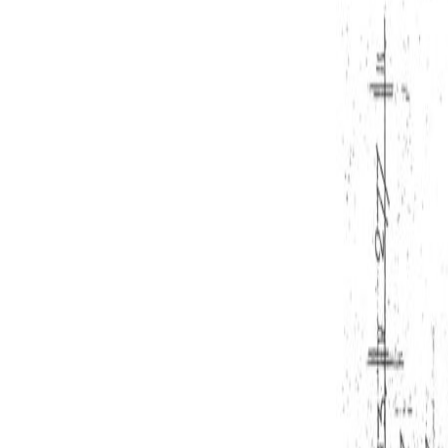
– ruime bungalow met twee slaapkamers;
– gelegen in de gewilde en groene wijk “De Reit”;
– gelegen nabij voorzieningen, winkels, sportvelde
– gelegen aan de rand van bosgebied de “Oude Wa
– gelegen nabij uitvalswegen richting Eindhoven, D
– waarborgsom ter grootte van tweemaal de maand h
Tilburg:
Tilburg is liefde op het tweede gezicht. Een stad d
en groeide Guus Meeuwis uit van student tot volks
en een dwaalgebied vol bijzondere winkels in prach
bezoek de Piushaven voor ontspanning op en aan he
Levenslied, De Boekenmarkt, Carnaval, de Meimarkt, 
bestand.