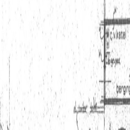
n en stadscentrum;
rande” en het “Wandelbos”;
en Bosch, of Breda;
uur (€ 2.700,-).
ie barst van de creativiteit, waar je altijd weer verrassende ont
held. Tilburg heeft vele verborgen pareltjes, maar ook spraakm
tige historische panden. En wat te denken van de hippe Spoorzone
t water. Tilburg is ook een echte evenementenstad met bijvoorb
Tilburg Culinair, Tilburg zingt, Roadburn Festival en Tilburg Ten