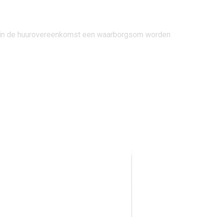
 er in de huurovereenkomst een waarborgsom worden
alow beschikt over een eigen oprit, carport,
is van het bisdom van ’s-Hertogenbosch. Deze
t u dus altijd de vogels fluiten en ziet u soms
orp afstand. De universiteit, het treinstation
p loopafstand. Het centrum van Tilburg bereikt u
end te bereiken.