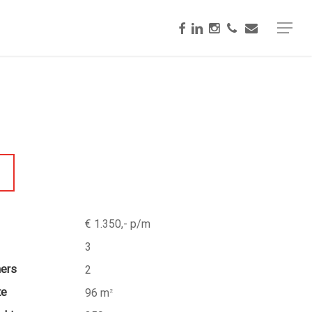
facebook
linkedin
instagram
phone
email
Menu
€ 1.350,- p/m
3
mers
2
te
96 m
2