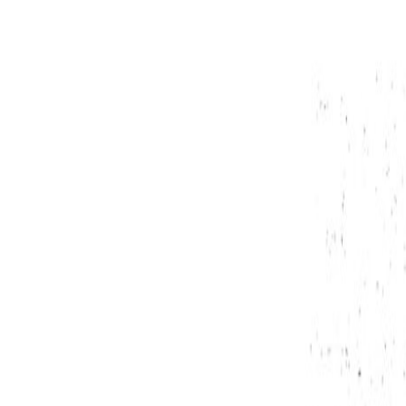
U betreedt de woning via de gang. De gang geeft to
Woonkamer & keuken:
De zeer riante woonkamer is gelegen aan de tuinzij
woonkamer toegang tot de achtertuin. De woonkame
spoelbak, gaskookplaat, RVS afzuigkap, vaatwasser
Slaapkamers & badkamer:
De woning beschikt over twee slaapkamers. Beide z
badkamer is betegeld en daarnaast voorzien van een
Inpandige berging:
De inpandige berging biedt zeer veel handige bergru
Tuin:
De woning heeft een tuin rondom. In de tuin vindt u
opslag.
Kenmerken: