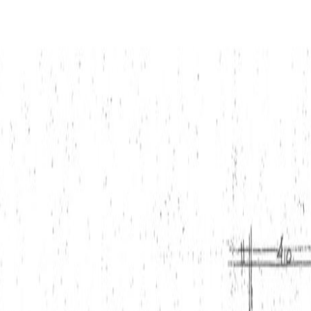
egang tot alle ruimtes van de woning.
de van de woning en heeft een houten vloer en een hout kachel. 
r biedt toegang tot de keuken. De keuken heeft een keukenblok 
 en een koelkast.
ijn keurig afgewerkt met een houten vloer. Daarnaast is een v
 inloopdouche, wastafel in meubel en een toilet. Tevens vindt u
imte en is toegankelijk vanuit de hal.
 een keur aan bomen en beplanting. Ook vindt u hier de berging (