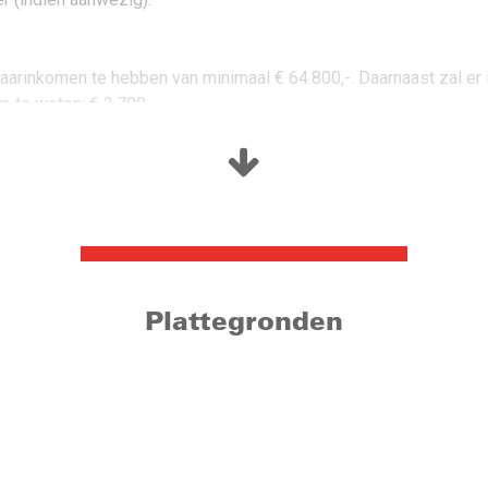
 jaarinkomen te hebben van minimaal € 64.800,-. Daarnaast zal
 te weten: € 2.700,-.
legen treft u een bijzondere bungalow op een ruim kavel. De bung
low maakt onderdeel uit van een groot landgoed dat eigendom 
an de rand van de ‘”Oude Warande” en het “Wandelbos”. Hier hoor
 liggen belangrijke uitvalswegen en voorzieningen op een steenw
n winkelcentra “Westermarkt” & “Professor de Moorplein” liggen o
tvalswegen richting Eindhoven, Breda en ’s Hertogenbosch uitstek
Plattegronden