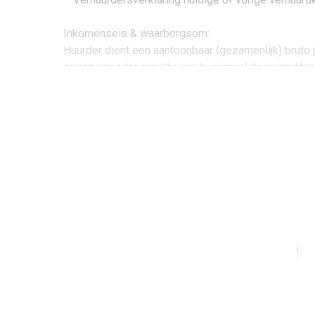
Inkomenseis & waarborgsom:
Huurder dient een aantoonbaar (gezamenlijk) bruto
opgenomen ter grootte van tweemaal de maand huur,
Op een van de meest unieke locaties van Tilburg ge
berging, woonkamer en twee slaapkamers. De bunga
mooie woning is gelegen in een bosrijke omgeving a
zelfs eekhoorns lopen. Ondanks de rustige omgeving
Tilburg-Universiteit, diverse sportvoorzieningen e
op de fiets in 10 minuten. Daarnaast zijn ook de ui
Woonoppervlakte: circa 96 m²
Perceel: 350 m²
Inhoud: circa 320 m³
Bouwjaar: 1979
Hal: