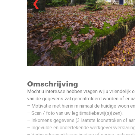
❮
Omschrijving
Mocht u interesse hebben vragen wij u vriendelijk 
van de gegevens zal gecontroleerd worden of er aa
– Motivatie met hierin minimaal de huidige woon en
– Scan / foto van uw legitimatiebewij(s)(zen);
– Inkomens gegevens (3 laatste loonstroken of aan
– Ingevulde en ondertekende werkgeversverklaring
– Verhuurdersverklaring huidige of vorige verhuurde