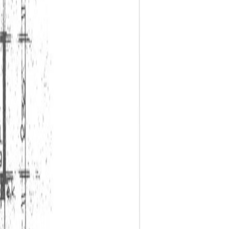
dekkingen doet. Hier leerde Vincent van Gogh tekenen
akende musea, zoals De Pont en het Textiel museum
, met restaurants waar je heerlijk kunt eten. Of
eeld de Tilburgse kermis, Festival van het
 Miles.Direct verhuurd aan iemand uit ons eigen