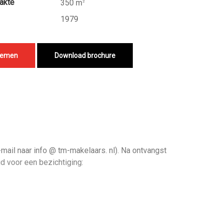
akte
350 m
2
1979
nemen
Download brochure
mail naar info @ tm-makelaars. nl). Na ontvangst
d voor een bezichtiging: