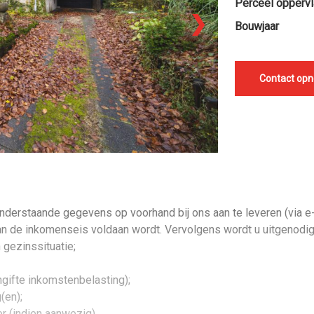
Perceel oppervl
❯
Bouwjaar
Contact op
onderstaande gegevens op voorhand bij ons aan te leveren (via e-
n de inkomenseis voldaan wordt. Vervolgens wordt u uitgenodig
 gezinssituatie;
gifte inkomstenbelasting);
(en);
r (indien aanwezig).