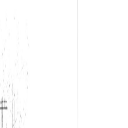
Via openslaande deuren heeft u vanuit de
in hoekopstelling en is voorzien van een RVS
an de kamers voorzien van een kastenwand. De
 hier de aansluitingen voor de wasapparatuur.
voorzien van elektra en verwarming) en een hout