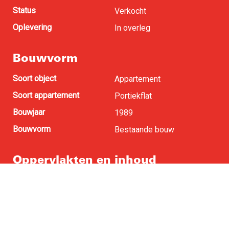
Status
Verkocht
Oplevering
In overleg
Bouwvorm
Soort object
Appartement
Soort appartement
Portiekflat
Bouwjaar
1989
Bouwvorm
Bestaande bouw
Oppervlakten en inhoud
Woonoppervlakte
63 m
2
Buitenruimte
3 m
2
Inhoud
213 m
3