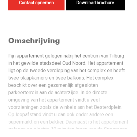
Contact opnemen
Download brochure
Omschrijving
Fijn appartement gelegen nabij het centrum van Tilburg
in het gewilde stadsdeel Oud Noord. Het appartement
ligt op de tweede verdieping van het complex en heeft
twee slaapkamers en twee balkons. Het complex
beschikt over een gezamenlijk afgesloten
parkeerterrein aan de achterzijde. In de directe
omgeving van het appartement vindt u veel
voorzieningen zoals de winkels aan het Besterdplein.
Op loopafstand vindt u dan ook onder andere een
supermarkt en een bakker. Daarnaast is het appartement
gelegen op slechts 10 minuten lopen van de Spoorzone
en het centrum van Tilburg. Het bruisende Tilburgse