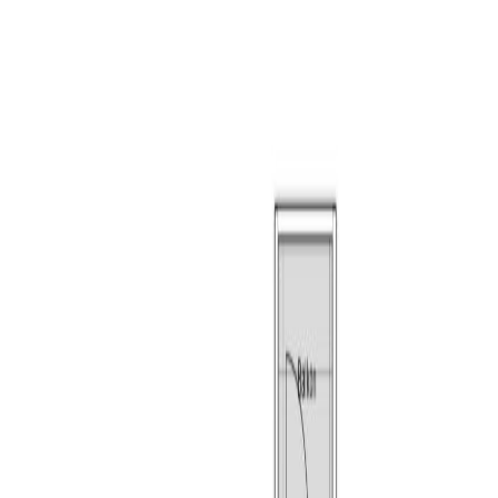
of Club Smederij. Voor ieder wat wils.
Woonoppervlakte: circa 63 m²
Inhoud: circa 213 m³
Bouwjaar: 1989
Maandelijkse VVE kosten: circa € 166,83
Energielabel: C (geldig tot 29-09-2030)
Gezamenlijke entree:
Bij de gezamenlijke entree vindt u het bellenplateau en
de brievenbussen. Tevens heeft u vanuit hier toegang
tot het trappenhuis.
De indeling van het appartement:
Het appartement is gelegen op de tweede, en tevens
bovenste, verdieping van dit deel van het gebouw. Door
de hogere ligging kijkt u mooi weg over de Tilburgse
binnenstad. Vanuit de hal heeft u toegang tot de
meterkast (6 groepen) en de woonkamer.