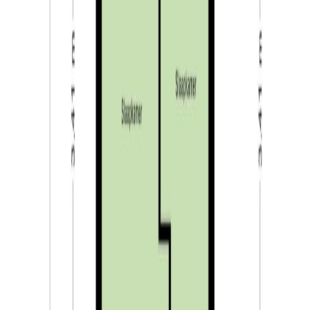
Via een gang heeft u toegang tot de slaapkamers,
badkamer en de toiletruimte. De slaapkamers zijn
gelegen aan de achterzijde van het gebouw. Beide
slaapkamers zijn netjes afgewerkt met een
laminaatvloer. Vanuit de kleinste slaapkamer heeft u
toegang tot het tweede balkon (gelegen op het
noordoosten). De badkamer is volledig betegeld en
voorzien van een riante inloopdouche, een wastafel in
meubel en een designradiator. Ook de toiletruimte is
betegeld en daarnaast voorzien van een hangend toilet
en een fonteintje.
Berging & parkeerterrein:
Op het binnenterrein achter het gebouw vindt u de
berging en parkeerplaatsen. De eigen berging biedt
plaats aan bijvoorbeeld de fietsen. De parkeerplaatsen
zijn gedeeld met de andere bewoners van het complex.
Het binnenterrein is aan de straatzijde via een elektrisch