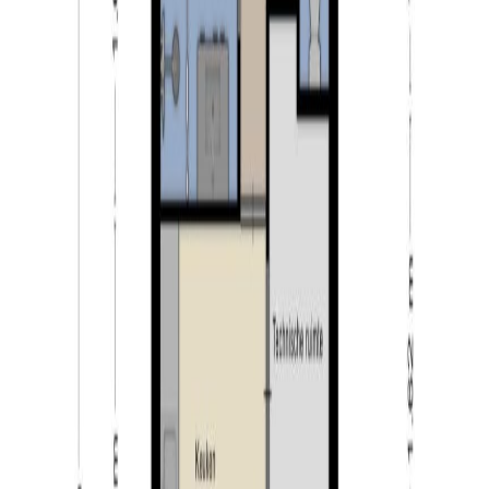
Tilburg is liefde op het tweede gezicht. Een stad die
barst van de creativiteit, waar je altijd weer verrassende
ontdekkingen doet. Hier leerde Vincent van Gogh
tekenen en groeide Guus Meeuwis uit van student tot
volksheld. Tilburg heeft vele verborgen pareltjes, maar
ook spraakmakende musea, zoals De Pont en het
Textiel museum en een dwaalgebied vol bijzondere
winkels in prachtige historische panden. En wat te
denken van de hippe Spoorzone, met restaurants waar
je heerlijk kunt eten. Of bezoek de Piushaven voor
ontspanning op en aan het water. Tilburg is ook een
echte evenementenstad met bijvoorbeeld de Tilburgse
kermis, Festival van het Levenslied, Carnaval, de
Meimarkt, Hap Stap, Tilburg zingt, Roadburn Festival en
Tilburg Ten Miles.