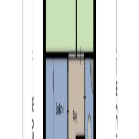
hek afgesloten.
Algemeen:
– zeer centrale ligging nabij het centrum van Tilburg;
– appartement voorzien van twee slaapkamers;
– gezamenlijk parkeren op het afgesloten achterterrein;
– eigen berging op het afgesloten achterterrein;
– gelegen op loopafstand van winkels, supermarkt en
bakker;
– gelegen op loopafstand van het bruisende centrum
van Tilburg;
– warm water en verwarming via CV-ketel (Bosch, 2009);
– het appartement is voorzien van energielabel C
(geldig tot 29-09-2030);
– maandelijkse kosten VVE: circa € 166,83;
– gunstig gelegen ten opzichte van uitvalswegen naar
de omliggende dorpen en steden.
Tilburg: