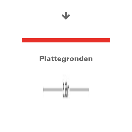
centrum kenmerkt zich door een breed en gevarieerd
winkelaanbod, gezellige terrassen, uitstekende
restaurants en sfeervolle cafés. Ook het Wilhelminapark
ligt op loopafstand van het appartement. Daarnaast bent
u via de nabijgelegen uitvalswegen snel de stad uit
richting de omliggende dorpen en steden.
Steeds meer mensen weten hun weg te vinden naar “De
Plattegronden
Spoorzone”. Struinend over een overdekte markt in de
Wagenmakerij, smullend bij de Houtloods, de geweldige
LocHal met bibliotheek of een avond swingen bij
Theater de Boemel. Door de historie en sfeer zijn de
gebouwen erg geschikt voor evenementen, culturele
activiteiten en zakelijke bijeenkomsten. Deze worden
dan ook met grote regelmaat georganiseerd. Een
kunstexpositie in de Koepelhal, een avond lachen met
Comedyzone in Club Smederij, maar ook de vele
verrassende optredens en feestjes in de Hall of Fame