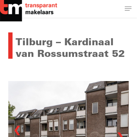
Skip
Men
to
main
Close
content
Menu
Tilburg – Kardinaal
van Rossumstraat 52
❮
❯