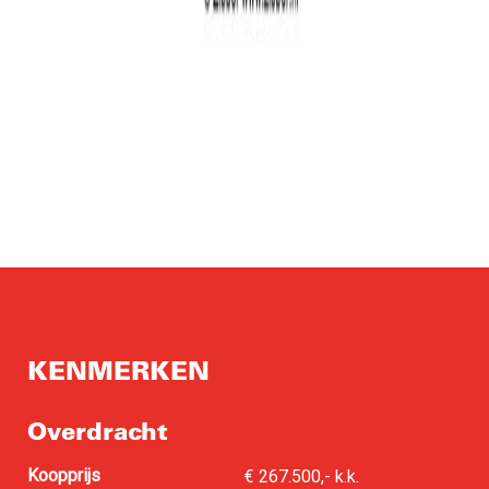
KENMERKEN
Overdracht
Koopprijs
€ 267.500,- k.k.