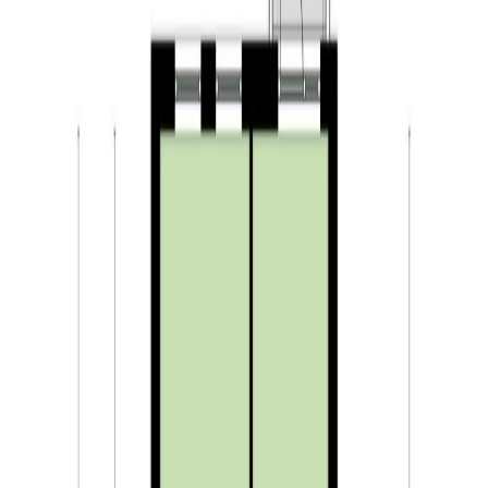
Woonkamer, balkon & keuken:
De woonkamer is gelegen aan de straatzijde van het
gebouw. De woonkamer is netjes afgewerkt met een
laminaatvloer. Vanuit de woonkamer heeft u toegang tot
het balkon (gelegen op het zuidwesten). Door de vaste
raampartij en twee Velux dakramen komt er veel daglicht
het appartement binnen. De keuken staat in open
verbinding met de woonkamer en heeft een keukenblok
in hoekopstelling. De keuken is voorzien van veel
gemakken. Zo vindt u hier een koel-vriescombinatie,
gaskookplaat, combi-oven, RVS spoelbak en een
vaatwasser. Ook heeft de keuken veel kastruimte. Bij de
keuken heeft u via een deur toegang tot de technische
ruimte. Hier vindt u naast de aansluitingen voor de
wasapparatuur ook de opstelling van de CV-ketel
(Bosch, 2009) en veel handige bergruimte.
Slaapkamers, balkon, badkamer & toilet: