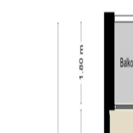
– maandelijkse kosten VVE: circa € 183,26 per maa
– bij verkoop zal gebruik gemaakt worden van de “Fe