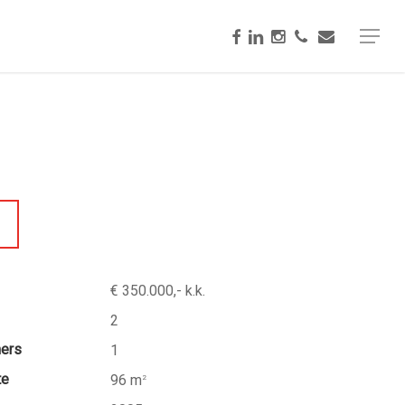
facebook
linkedin
instagram
phone
email
Menu
€ 350.000,- k.k.
2
mers
1
te
96 m
2