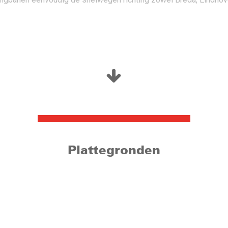
a een automatisch hek aan zowel de Koestraat als aan de Enschots
ats bereikt u vervolgens de lift en het trappenhuis. Tevens is er
ke fietsenberging. Het appartement heeft een eigen parkeerplaa
Plattegronden
t appartement. Ook vindt u hier de toiletruimte en de technische 
sche ruimte vindt u naast handig opbergruimte ook de aansluiting