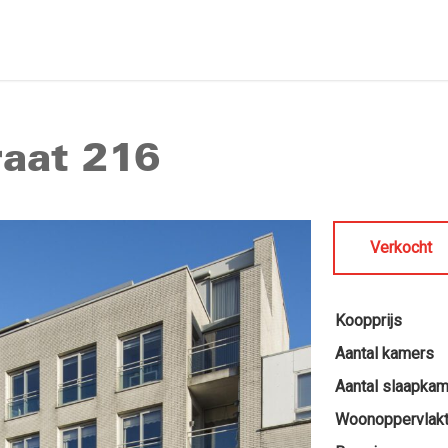
raat 216
Verkocht
Koopprijs
Aantal kamers
Aantal slaapka
Woonoppervlak