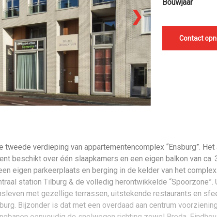
Bouwjaar
❯
Contact op
de tweede verdieping van appartementencomplex “Ensburg”. Het a
ent beschikt over één slaapkamers en een eigen balkon van ca.
een eigen parkeerplaats en berging in de kelder van het complex
traal station Tilburg & de volledig herontwikkelde “Spoorzone”.
nsleven met gezellige terrassen, uitstekende restaurants en sfeer
ilburg. Bijzonder is dat met een overdaad aan centrum voorzienin
 Ringbanen eenvoudig de snelwegen richting zowel Breda, Eindho