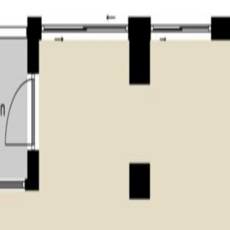
nd;
itelijk gebruik clausule”.