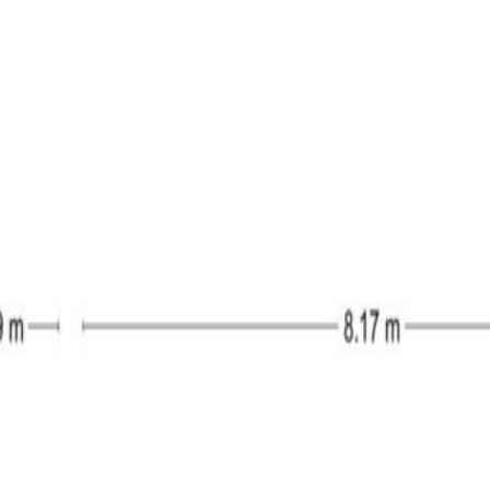
. Door de grote raampartijen komt er veel daglicht de woonkamer
eden een prachtig uitzicht over het NS-plein. De keuken staat in
en van een gaskookplaat, afzuigkap, oven en een koelkast. Zowe
e slaapkamer biedt via een open doorgang toegang tot de inloop
 te creëren. De badkamer is volledig betegeld en voorzien van
nloopkast;
kamer;
mplex;
et NS-plein;
het complex;
lazing;