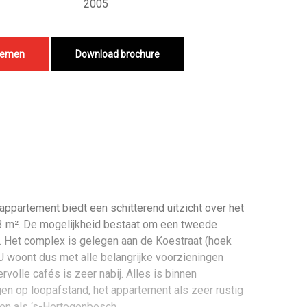
2005
nemen
Download brochure
ppartement biedt een schitterend uitzicht over het
 3 m². De mogelijkheid bestaat om een tweede
. Het complex is gelegen aan de Koestraat (hoek
 U woont dus met alle belangrijke voorzieningen
volle cafés is zeer nabij. Alles is binnen
gen op loopafstand, het appartement als zeer rustig
ven als ‘s-Hertogenbosch.