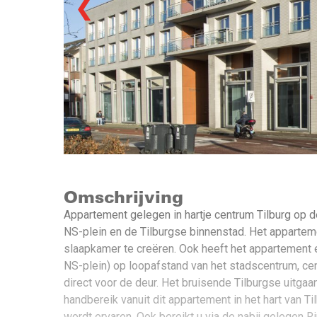
❮
Omschrijving
Appartement gelegen in hartje centrum Tilburg op 
NS-plein en de Tilburgse binnenstad. Het appartem
slaapkamer te creëren. Ook heeft het appartement 
NS-plein) op loopafstand van het stadscentrum, cen
direct voor de deur. Het bruisende Tilburgse uitgaa
handbereik vanuit dit appartement in het hart van T
wordt ervaren. Ook bereikt u via de nabij gelegen