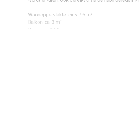
Woonoppervlakte: circa 96 m²
Balkon: ca. 3 m²
Bouwjaar: 2005
VVE kosten: circa € 183,26 per maand
Gezamenlijke entree:
De binnenplaats van het complex is toegankelijk vi
bellenplateau en de brievenbussen. Via de binnenpla
bergingen, parkeerplaatsen en de gemeenschappelij
met de auto bereikbaar vanaf de Enschotsestraat.
De indeling van het appartement:
De hal/entree geeft toegang tot alle ruimtes van he
een hangend toilet en een fonteintje. In de techni
CV-ketel.
Woonkamer & keuken: