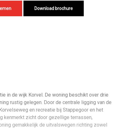
nemen
Download brochure
ie in de wijk Korvel. De woning beschikt over drie
ng rustig gelegen. Door de centrale ligging van de
Korvelseweg en recreatie bij Stappegoor en het
urg kenmerkt zicht door gezellige terrassen,
woning gemakkelijk de uitvalswegen richting zowel