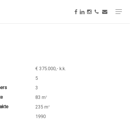
facebook
linkedin
instagram
phone
email
Menu
€ 375.000,- k.k.
5
mers
3
te
83 m
2
akte
235 m
2
1990