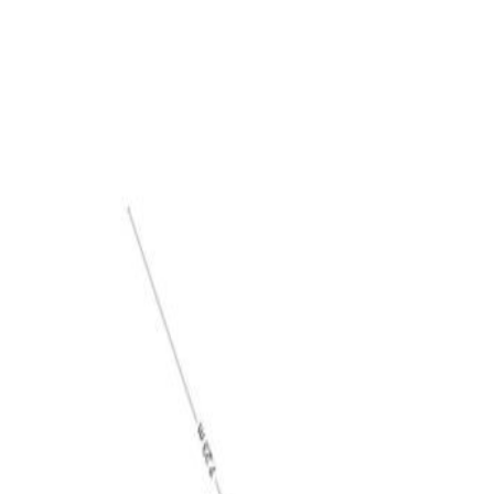
hterin de tuin vindt u de ruimte vrijstaande garage
otaris kosten voor in rekening worden gebracht;
oppervlakte geen rechten worden ontleend.