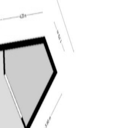
dekkingen doet. Hier leerde Vincent van Gogh tekenen
akende musea, zoals De Pont en het Textiel museum
, met restaurants waar je heerlijk kunt eten. Of
eeld de Tilburgse kermis, Festival van het
issen. Het is in geen gevallen toegestaan om de
dat er een goede balans is tussen het aantal koop-
ruikleen af te staan danwel daarop een recht van
enomen als een kettingbeding in het
k gebruikt heeft en dat hij derhalve koper niet heeft
 indien verkoper het verkochte zelf feitelijk zou
 voor rekening en risico van koper komen en dat bij