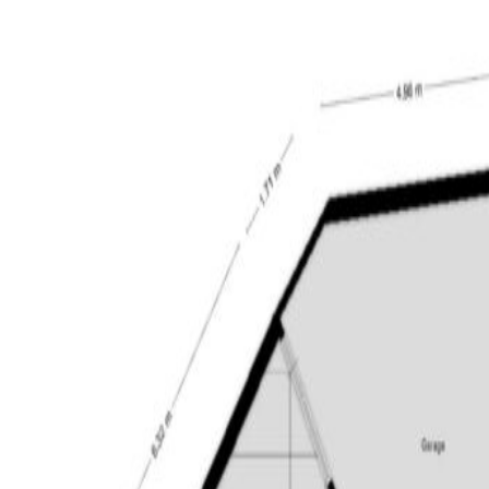
ie barst van de creativiteit, waar je altijd weer verrassende ont
held. Tilburg heeft vele verborgen pareltjes, maar ook spraakm
tige historische panden. En wat te denken van de hippe Spoorzone
t water. Tilburg is ook een echte evenementenstad met bijvoorb
 zingt, Roadburn Festival en Tilburg Ten Miles.
orden gepasseerd bij notaris de Daamen de Kort van Tuijl Notar
is het klimaat verder te optimaliseren en ervoor zorg te dragen 
an de onroerende zaak geheel of gedeeltelijk te verhuren of in b
ruik en bewoning te vestigen. Dit zal door de notaris worden opg
itdrukkelijk op het feit, dat hij het verkochte nooit zelf feitelij
ken aan het verkochte waarvan hij op de hoogte zou zijn geweest
kelijk overeengekomen dat dergelijke eigenschappen c.q. gebreken