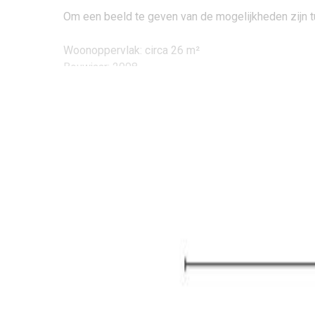
Om een beeld te geven van de mogelijkheden zijn t
Woonoppervlak: circa 26 m²
Bouwjaar: 2008
VVE kosten: circa € 75,18 per maand
Voorschot stookkosten: circa € 65,- per maand
Energielabel: A (geldig tot 18-04-2033)
Begane grond:
De gezamenlijke entree vindt u aan de Korvelseweg. 
de lift. De achterzijde van het appartementencomple
centrale ruimte voor de afvalcontainers.
Galerij:
Vanuit de lift of via het trappenhuis bereikt u de 
meterkasten. Aan het einde van de galerij vindt u 
Studio: