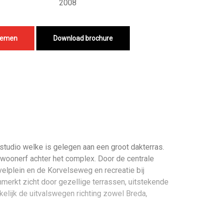
2008
nemen
Download brochure
studio welke is gelegen aan een groot dakterras.
 woonerf achter het complex. Door de centrale
elplein en de Korvelseweg en recreatie bij
enmerkt zicht door gezellige terrassen, uitstekende
elijk de uitvalswegen richting zowel Breda,