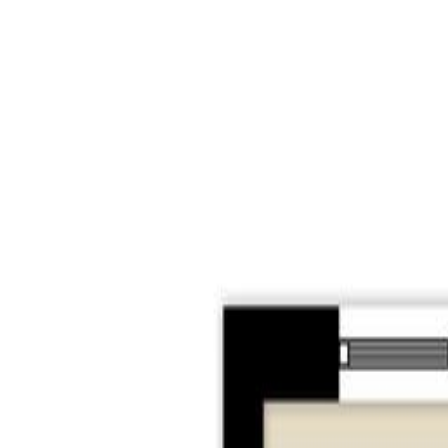
De hal geeft toegang tot alle ruimtes van het appa
is afgewerkt met een laminaatvloer en beidt via op
voorzien van een kookplaat, RVS afzuigkap en een 
Kenmerken:
– leuke studio gelegen in hartje centrum van Tilburg
– gelegen aan een groot (gezamenlijk) dakterras;
– verwarming en warm water middels centrale CV-k
– verschillende voorzieningen zoals winkels en sc
– gelegen nabij uitvalswegen richting Breda, Eind
Tilburg:
Tilburg is liefde op het tweede gezicht. Een stad d
en groeide Guus Meeuwis uit van student tot volks
en een dwaalgebied vol bijzondere winkels in prach
bezoek de Piushaven voor ontspanning op en aan he
Carnaval, de Meimarkt, Koningsdag, Roadburn Festiv