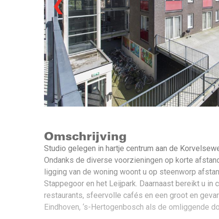
❮
Omschrijving
Studio gelegen in hartje centrum aan de Korvelsewe
Ondanks de diverse voorzieningen op korte afstand 
ligging van de woning woont u op steenworp afstan
Stappegoor en het Leijpark. Daarnaast bereikt u in c
restaurants, sfeervolle cafés en een groot en geva
Eindhoven, ‘s-Hertogenbosch als de omliggende do