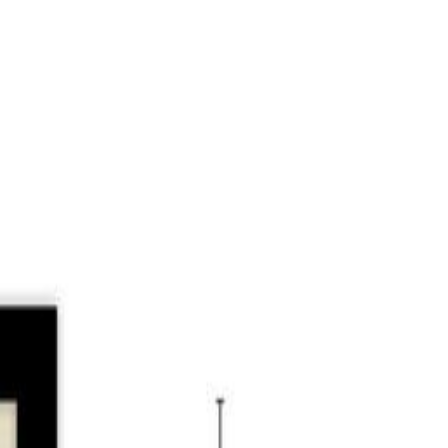
tingen voor de wasapparatuur. De woon-/slaapkamer
n heeft een keukenblok in rechte opstelling en is
et meubel, toilet en een douchecabine.
dekkingen doet. Hier leerde Vincent van Gogh tekenen
akende musea, zoals De Pont en het Textiel museum
, met restaurants waar je heerlijk kunt eten. Of
eld de Tilburgse kermis, Festival Circolo,