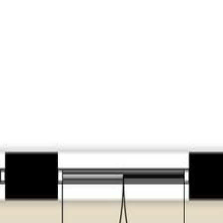
rtement. Ook vindt u hier een inpandige berging met de aanslui
enslaande deuren toegang tot het aangelegen dakterras. De keuke
RVS spoelbak. De badkamer is betegeld en heeft een wastafel m
;
etels;
holen op loopafstand;
hoven & ”s-Hertogenbosch.
ie barst van de creativiteit, waar je altijd weer verrassende ont
held. Tilburg heeft vele verborgen pareltjes, maar ook spraakm
tige historische panden. En wat te denken van de hippe Spoorzone
t water. Tilburg is ook een echte evenementenstad met bijvoorbe
al en Tilburg Ten Miles.