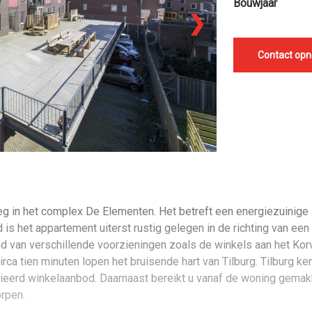
Bouwjaar
❯
Contact op
g in het complex De Elementen. Het betreft een energiezuinige 
is het appartement uiterst rustig gelegen in de richting van een
d van verschillende voorzieningen zoals de winkels aan het Korv
irca tien minuten lopen het bruisende hart van Tilburg. Tilburg k
rieerd winkelaanbod. Daarnaast bereikt u vanaf de woning gemakk
rpen.