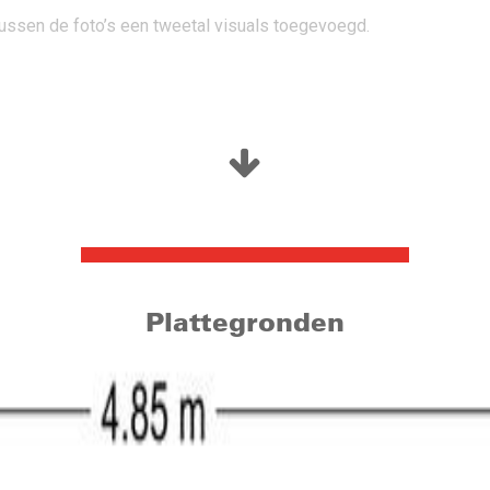
ussen de foto’s een tweetal visuals toegevoegd.
Hier vindt u de brievenbussen, het bellentableau en daarnaast h
x is te bereiken via het Calandhof en geeft toegang tot de parkee
Plattegronden
centrale hal met in het verlengde hiervan een brede galerij met t
een brandtrap en de stookruimte van de appartementen.