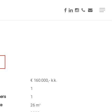
facebook
linkedin
instagram
phone
email
Menu
€ 160.000,- k.k.
1
mers
1
te
26 m
2