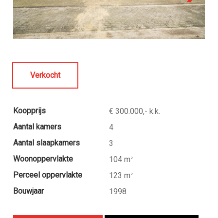
Verkocht
Koopprijs
€ 300.000,- k.k.
Aantal kamers
4
Aantal slaapkamers
3
Woonoppervlakte
104 m
2
Perceel oppervlakte
123 m
2
Bouwjaar
1998