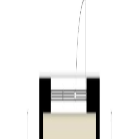
de achterzijde van de woning. Door de grote raampartij
komt er veel daglicht de ruimte binnen. Via een deur
heeft u vanuit de woonkamer toegang tot de achtertuin.
Verdieping:
De overloop geeft toegang tot drie slaapkamers en de
badkamer. De grootste slaapkamer is gelegen aan de
voorzijde van de woning. Deze slaapkamer heeft een
trap naar een entresol welke uitstekend gebruikt worden
als bijvoorbeeld slaap-, werk- of studeerkamer. De
andere twee slaapkamers zijn aan de achterzijde van de
woning. De grootste van deze kamers is voorzien van
een ruime vaste kast. Naast handige bergruimte vindt u
daarin ook de unit van de mechanische ventilatie. De
badkamer is volledig betegeld en beschikt over een
douche, toilet en wastafel. Tevens vindt u hier de
aansluitingen voor de wasapparatuur.