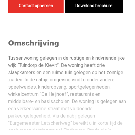
Contact opnemen
Download brochure
Omschrijving
Tussenwoning gelegen in de rustige en kindvriendelijke
wijk “Tuindorp de Kievit”. De woning heeft drie
slaapkamers en een ruime tuin gelegen op het zonnige
zuiden. In de nabije omgeving vindt u onder andere
speelweides, kinderopvang, sportgelegenheden,
winkelcentrum “De Heijhoef”, restaurants en
middelbare- en basisscholen. De woning is gelegen aan
een verkeersarme straat met voldoende
parkeergelegenheid. Via de nabij gelegen
“Burgemeester Letschertweg” bereikt u in korte tijd de
snelwegen richting zowel Eindhoven, Breda als ‘s-