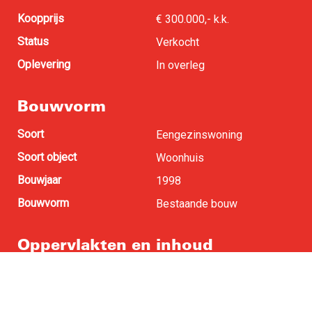
Koopprijs
€ 300.000,- k.k.
Status
Verkocht
Oplevering
In overleg
Bouwvorm
Soort
Eengezinswoning
Soort object
Woonhuis
Bouwjaar
1998
Bouwvorm
Bestaande bouw
Oppervlakten en inhoud
Woonoppervlakte
104 m
2
Perceel oppervlakte
123 m
2