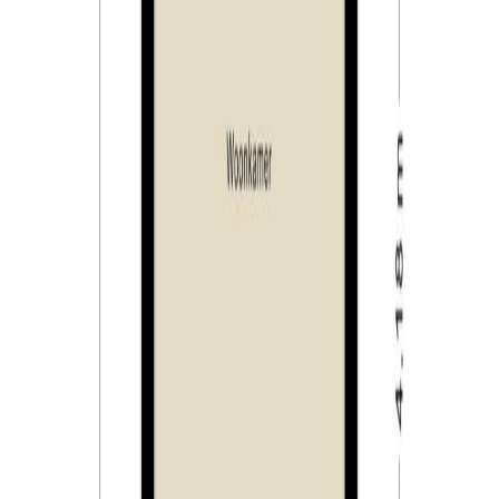
gebruik als beleggingsobject is niet toegestaan;
– bij verkoop zal gebruik gemaakt worden van de
“Feitelijk gebruik clausule”;
– het transport dient plaats te vinden bij de aangewezen
project notaris.
Tiwos:
Woningen van de Tilburgse Woonstichting (Tiwos)
worden gepasseerd bij notaris de Daamen de Kort van
Tuijl Notarissen. Het is in geen gevallen toegestaan om
de woning bij een andere notaris te laten passeren.
Het doel van de verkoop van woningen in deze wijk is
het klimaat verder te optimaliseren en ervoor zorg te
dragen dat er een goede balans is tussen het aantal
koop- en huurwoningen. Het is koper daarom niet
toegestaan de onroerende zaak geheel of gedeeltelijk
te verhuren of in bruikleen af te staan danwel daarop
een recht van erfpacht, opstal, vruchtgebruik of rechten