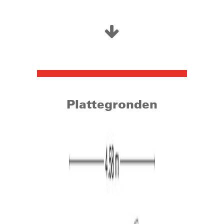
Hertogenbosch.
Woonoppervlakte: circa 104 m²
Inhoud: circa 333 m³
Bouwjaar: 1998
Perceel: 123 m²
Energielabel: A (geldig tot 23-02-2028)
Begane grond:
Plattegronden
Via de voortuin bereikt u de woning. Bij binnenkomst
betreedt u de ruimte die uitstekend kan dienen als
eetkamer. Deze ruimte geeft toegang tot de hal en de
keuken. In de hal zijn de trapopgang naar de eerste
verdieping en de toiletruimte gesitueerd. De toiletruimte
is voorzien van een toilet en een fonteintje. De keuken
heeft een recht keukenblok en is voorzien van een
kookplaat, RVS afzuigkap, RVS spoelbak, vaatwasser en
een koelkast. Zowel vanuit de hal als de keuken is de
woonkamer te bereiken. De woonkamer is gelegen aan