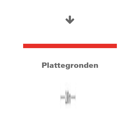
een flinke opknapbeurt gehad. Het stadscentrum vindt u
op slechts enkele minuten lopen van de woning. Hier
treft u het bruisende Tilburgse uitgaansleven met
gezellige terrassen, uitstekende restaurants en
sfeervolle cafés. Ook beschikt het centrum van Tilburg
over een groot en gevarieerd winkelaanbod. Tevens zijn
er verschillende scholen gelegen nabij de woning en is
de woning ideaal gelegen voor degene die met het
openbaar vervoer reist. Met de auto bereikt u daarnaast
Plattegronden
eenvoudig de uitvalswegen richting de omliggende
dorpen en steden.
Woonoppervlakte: circa 90 m²
Overig inpandige ruimte: circa 12 m² (kelder en berging)
Perceel: 118 m²
Bouwjaar: 1915
Energielabel: G (geldig tot 22-04-2031)
Begane grond: