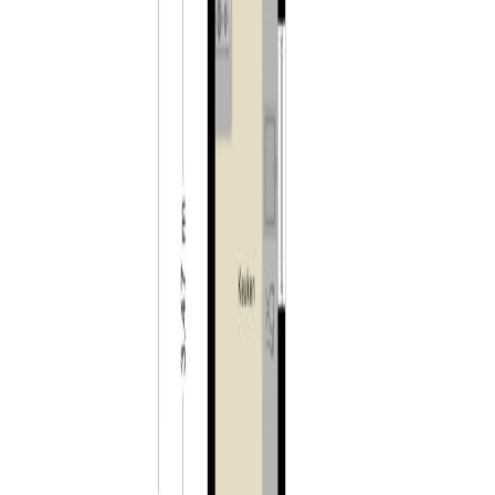
ontspanning op en aan het water. Tilburg is ook een
echte evenementenstad met bijvoorbeeld de Tilburgse
kermis, Festival van het Levenslied, Carnaval, de
Meimarkt, HapStap, Tilburg zingt, Roadburn Festival en
Tilburg Ten Miles. Kortom: voor ieder wat wils.