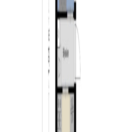
– nabij uitvalswegen richting de omliggende dorpen en
steden;
– parkeren middels parkeervergunning, eerste á € 48,-
per jaar;
– in de koopovereenkomst zal een ouderdomsclausule
worden opgenomen.
Tilburg:
Tilburg is liefde op het tweede gezicht. Een stad die
barst van de creativiteit, waar je altijd weer verrassende
ontdekkingen doet. Hier leerde Vincent van Gogh
tekenen en groeide Guus Meeuwis uit van student tot
volksheld. Tilburg heeft vele verborgen pareltjes, maar
ook spraakmakende musea, zoals De Pont en het
Textiel museum en een dwaalgebied vol bijzondere
winkels in prachtige historische panden. En wat te
denken van de hippe Spoorzone, met restaurants waar
je heerlijk kunt eten. Of bezoek de Piushaven voor