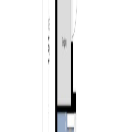
grote inloopdouche, wastafel in meubel en een toilet. De
volledige begane grond is voorzien van mooie
paneeldeuren.
Verdieping:
De ruime overloop geeft toegang tot de twee
slaapkamers. Beide slaapkamers hebben een mooie
karakteristieke houten vloer. De grootste slaapkamer is
gelegen aan de voorzijde van de woning. Voorheen
waren dit twee slaapkamers. Mocht u een extra
slaapkamer op prijs stellen is deze kamer weer te
splitsen in twee afzonderlijke kamers. De grote
slaapkamer heeft een tweetal dakkapellen en daarnaast
een ruime entresol welke via een trap bereikbaar is.
Deze entresol kan dienen voor verschillende doeleinde
zoals bijvoorbeeld een werkplek of gameruimte.
Bergzolder:
Via een luik op de overloop is de bergzolder te