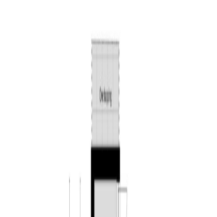
De hal/entree heeft een prachtige authentieke terrazzo
vloer en boven de voordeur vindt u groot glas-in-lood
raam dat een verhaal verteld. Vanuit de hal heeft u
toegang tot de trapopgang en de woonkamer. De
woonkamer is strak afgewerkt met een mooie
laminaatvloer en stucwerk op de wanden en het plafond.
De woonkamer staat in een open verbinding met de
keuken. De keuken heeft een keukenblok in rechte
opstelling en een groot 6-pits gasfornuis met oven.
Daarnaast is de keuken voorzien van een koelkast,
vriezer, vaatwasser en een grote stenen spoelbak. Ook
in de keuken vindt u de schitterende authentieke
terrazzovloer. Vanuit de keuken heeft u toegang tot de
kelder en de bijkeuken. De kelder biedt veel handige
opbergruimte. In de bijkeuken vindt u naast de opstelling
van de CV-ketel (ATAG, 2021) ook de aansluitingen van
de wasmachine. Ook heeft u vanuit hier toegang tot de
achtertuin en de badkamer. De luxe badkamer heeft een