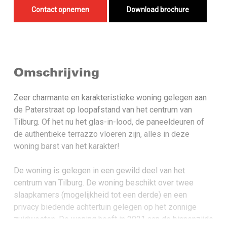
Contact opnemen
Download brochure
Omschrijving
Zeer charmante en karakteristieke woning gelegen aan
de Paterstraat op loopafstand van het centrum van
Tilburg. Of het nu het glas-in-lood, de paneeldeuren of
de authentieke terrazzo vloeren zijn, alles in deze
woning barst van het karakter!
De woning is gelegen in een gewild deel van het
centrum van Tilburg. De woning beschikt over twee
slaapkamers (mogelijkheid tot een derde) en een
privacy biedende achtertuin gelegen op het zonnige
zuidwesten. De woning heeft in 2021 aan de binnenzijde