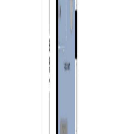
bereiken. Hier vindt u veel handige bergruimte.
Tuin:
De onderhoudsarme achtertuin is gelegen op het
zonnige zuidwesten en is volledig voorzien van
bestrating. In de tuin vindt u de aangebouwde stenen
berging en de achterom. De achterom biedt toegang tot
het pad naast de woning.
Kenmerken:
– karakteristieke woning met twee ruime slaapkamers;
– mogelijkheid tot het creëren van een extra slaapkamer;
– leuke tuin tuin gelegen op het zonnige zuidwesten;
– de binnenzijde heeft in 2021 een flinke opknapbeurt
gehad;
– gelegen op loopafstand van het centrum van Tilburg;
– verschillende voorzieningen zoals winkels en scholen
op loopafstand;
– warm water en verwarming via CV-ketel (ATAG, 2021);