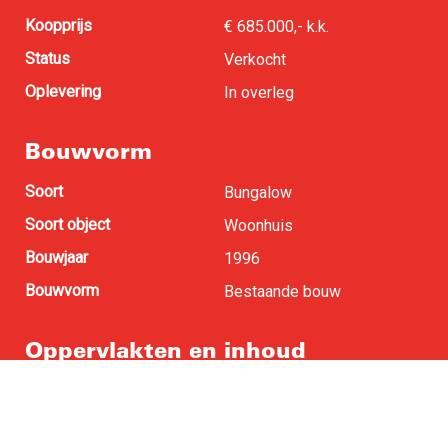
Koopprijs
€ 685.000,- k.k.
Status
Verkocht
Oplevering
In overleg
Bouwvorm
Soort
Bungalow
Soort object
Woonhuis
Bouwjaar
1996
Bouwvorm
Bestaande bouw
Oppervlakten en inhoud
Woonoppervlakte
141 m
2
Perceel oppervlakte
1.025 m
2