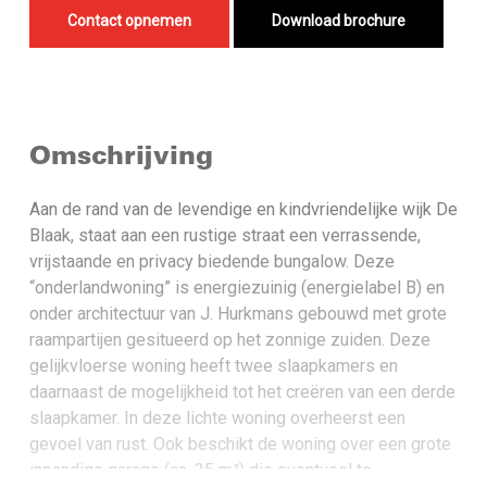
Contact opnemen
Download brochure
Omschrijving
Aan de rand van de levendige en kindvriendelijke wijk De
Blaak, staat aan een rustige straat een verrassende,
vrijstaande en privacy biedende bungalow. Deze
“onderlandwoning” is energiezuinig (energielabel B) en
onder architectuur van J. Hurkmans gebouwd met grote
raampartijen gesitueerd op het zonnige zuiden. Deze
gelijkvloerse woning heeft twee slaapkamers en
daarnaast de mogelijkheid tot het creëren van een derde
slaapkamer. In deze lichte woning overheerst een
gevoel van rust. Ook beschikt de woning over een grote
inpandige garage (ca. 35 m²) die eventueel te