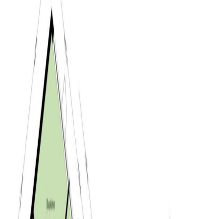
Algemeen:
– verrassend ruime bungalow met twee slaapkamers;
– gelegen in de wijk ”De Blaak” in villapark
Delmerweide;
– gelegen op een perceel van 1.025 m²;
– ruime tuin gelegen op het zonnige zuiden;
– woning deels voorzien van vloerverwarming;
– energiezuinige woning, energielabel B;
– op ca. 10 minuten fietsen van het centrum van Tilburg;
– gelegen nabij uitvalswegen richting Tilburg, Eindhoven,
Den Bosch, Breda en België;
– bij de makelaar is een bouwkundig rapport van de
woning beschikbaar;
– bij verkoop zal gebruik gemaakt worden van de
“Feitelijk gebruik clausule”.
De Blaak: