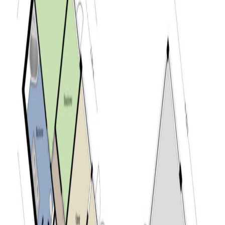
Door de combinatie van groen, water en rust is De Blaak
een gewilde woonwijk in het zuidwesten van Tilburg. De
wijk ligt aan de rand van een bosrijk gebied en
Stadsbos013. Door de vele voorzieningen – van natuur
tot restaurant en sportfaciliteiten – is het een gewilde
wijk voor jong en oud. Op fietsafstand van de woning
bevindt zich een groot plein met compact overdekt
winkelcentrum. Ook zijn zich hier een huisartsen- en
fysio praktijk, apotheek, kinderdagverblijf en twee
basisscholen gevestigd. De reuring van het centrum van
de stad en het dorpshart van het nabijgelegen Goirle, is
op slechts een kwartier fietsafstand. En ook de
belangrijke snelwegen zijn dichtbij. Kortom, wonen in De
Blaak betekent de ideale combinatie tussen rust, natuur,
voorzieningen en bereikbaarheid.