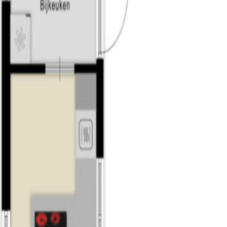
rgruimte, een praktische werkplaats, hobbyruimte, atelier of thuis
 omgebouwd tot een praktijkruimte of kantoor aan huis. Daarme
ineren.
rs;
 152 m²;
n;
de doeleinden;
van Tilburg;
ha, 2017);
nkels, scholen & sport;
 omliggende dorpen & steden;
e woning beschikbaar.
bekendstaat om haar creatieve en ondernemende karakter. De stad 
de Spoorzone, de Piushaven en het TextielMuseum. Tilburg biedt u
s en een bruisend cultureel leven. De stad is ook een studentens