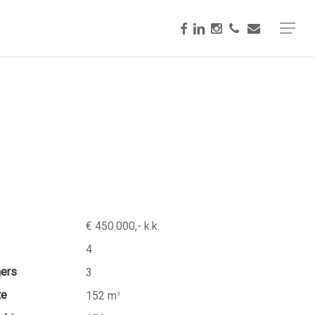
facebook
linkedin
instagram
phone
email
Menu
€ 450.000,- k.k.
4
mers
3
te
152 m
2