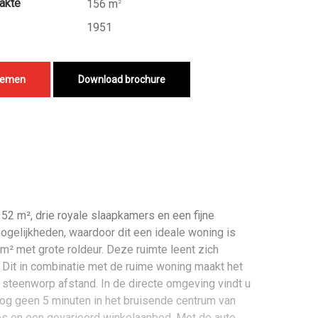
akte
156 m
2
1951
nemen
Download brochure
52 m², drie royale slaapkamers en een fijne
ogelijkheden, waardoor dit een ideale woning is
 m² met grote roldeur. Deze ruimte leent zich
. Dit in combinatie met de ruime woning maakt het
 steenworp afstand. In de directe omgeving vindt u
nog geen 5 minuten in het bruisende centrum van
fés en een gevarieerd winkelaanbod. Met de auto