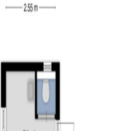
ers, de badkamer en de wasruimte. Beide slaapkamers zijn afgew
lichtinval en beschikken allebei over een handige vaste kast, i
 wastafel in meubel en een douchecabine. In de wasruimte vindt
ping. Deze verdieping is ingericht als slaapkamer en biedt dankz
are balkconstructie een sfeervolle uitstraling. Aan de achterzij
e met het vaste raam zorgt het dakkapel tevens voor veel lichtin
en.
 en vormt een fijne, onderhoudsvriendelijke buitenruimte waar u 
 eettafel en een loungehoek. De groene begroeiing tegen de geve
eikbaar via openslaande deuren. Hierdoor zijn binnen en buiten p
². Deze ruimte is voorzien van elektra, water en een grote rold