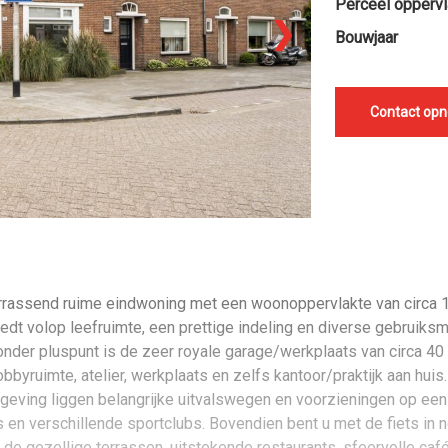
Perceel oppervl
❯
Bouwjaar
Contact op
verrassend ruime eindwoning met een woonoppervlakte van circa 1
edt volop leefruimte, een prettige indeling en diverse gebruiksm
zonder pluspunt is de zeer royale garage/werkplaats van circa 40
byruimte, atelier, werkplaats en zelfs kantoor/praktijk aan huis
geving liggen belangrijke uitvalswegen en voorzieningen op een
 en verschillende sportclubs. Bovendien bent u met de fiets in 
r de gezellige terrassen, uitstekende restaurants, sfeervolle ca