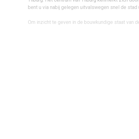
bent u via nabij gelegen uitvalswegen snel de stad
Om inzicht te geven in de bouwkundige staat van d
Woonoppervlakte: circa 152 m²
Inhoud: circa 559 m³
Garage: circa 40 m²
Perceel: 156 m²
Bouwjaar: 1951
Energielabel: –
Begane grond & kelder:
Via de hal komt u binnen in de ruime leefruimte van
tussen ontspannen wonen en tafelen. De ruimte is 
verbinding met de tuin. Via de openslaande deuren 
ruimte heerlijk licht. De keuken is geplaatst in ee
keramische kookplaat, oven, koelkast, RVS spoelbak 
toiletruimte aanwezig. De toiletruimte heeft een han