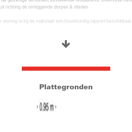
 uit richting de omliggende dorpen & steden.
e woning is bij de makelaar een bouwkundig rapport beschikbaar.
Plattegronden
 de woning. De woonkamer is prettig ingedeeld in een zit- en eet
netjes afgewerkt met een PVC vloer en stucwerk op de wanden en
loopt u zo naar buiten, waardoor binnen en buiten op een pretti
n rechte opstelling met een schiereiland. De keuken is voorzien 
en vaatwasser. Aansluitend bevindt zich de bijkeuken, die extra
gend toilet. Vanuit de bijkeuken heeft u via een deur toegang tot