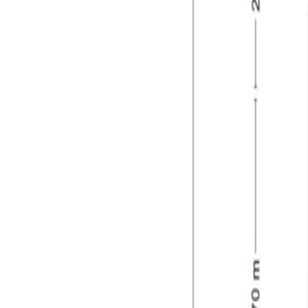
veelzijdig zijn. Of u nu behoefte heeft aan extra be
garage ook uitstekende mogelijkheden om te worden
maar ook voor wie wonen en werken graag wil comb
Algemeen:
– verrassend ruime eindwoning met drie slaapkame
– de woning heeft een riant woonoppervlak van ca.
– fijne achtertuin gelegen op het zonnige zuidooste
– zeer grote garage van ca. 40 m² voor verschillen
– gelegen op een gewilde locatie nabij het centrum 
– warm water & verwarming via een CV-ketel (Reme
– nabij diverse voorzieningen zoals supermarkt, wi
– goede ontsluiting met (spoor)wegen richting de
– via de makelaar is een bouwkundig rapport van d
Tilburg:
Tilburg is een levendige stad in Noord-Brabant die 
textiel, en dat zie je terug in hippe plekken als 
winkelcentra, sfeervolle horeca, sportaccommodatie