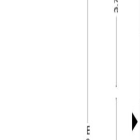
kenniscentrum. Jaarlijks vinden er tal van eveneme
Tilburg Ten Miles. Daarnaast zijn er onder andere 
ontspanning. Tilburg is volop in ontwikkeling en we