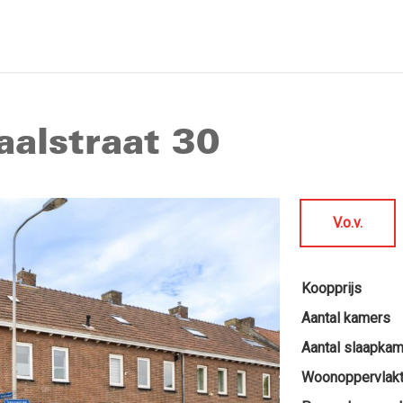
aalstraat 30
V.o.v.
Koopprijs
Aantal kamers
Aantal slaapka
Woonoppervlak