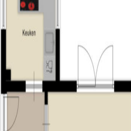
nten plaats, zoals de grootste kermis van de Benelux, Festival v
markten en kunstmanifestaties. De groene stadsparken, zoals het 
et traditie en vernieuwing moeiteloos te combineren.