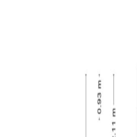
de kelder. Deze biedt handige extra bergruimte.
Eerste verdieping:
Via de overloop bereikt u de twee ruime slaapkam
wanden en plafonds. De kamers hebben een prettige 
volledig betegeld en beschikt over een ligbad, een
een toilet en de opstelling van de CV-ketel.
Tweede verdieping:
Via de vaste trap bereikt u de ruime tweede verdie
voorzien van vloerbedekking en heeft door de zichtb
waardoor er extra ruimte is ontstaan. In combinati
knieschotten bieden praktische opbergmogelijkhed
Tuin & garage:
De achtertuin is gelegen op het zonnige zuidoosten
aanwezige bestrating is er voldoende plek voor een
beschutting. Vanuit de woning is de tuin direct ber
is de zeer royale garage/werkplaats van circa 40 m