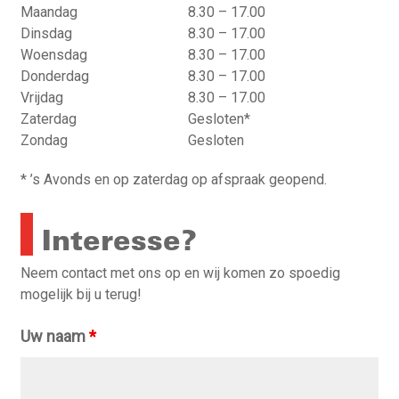
reservelijst geplaatst.
Maandag
8.30 – 17.00
Dinsdag
8.30 – 17.00
Heb je vragen of behoefte aan advies? Neem gerust
Woensdag
8.30 – 17.00
contact op met ons verkoopteam. We helpen je graag
Donderdag
8.30 – 17.00
verder
Vrijdag
8.30 – 17.00
Zaterdag
Gesloten*
Zondag
Gesloten
* ’s Avonds en op zaterdag op afspraak geopend.
Interesse?
Neem contact met ons op en wij komen zo spoedig
mogelijk bij u terug!
Uw naam
*