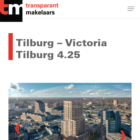
Skip
Men
to
main
Close
content
Menu
Tilburg – Victoria
Tilburg 4.25
❮
❯