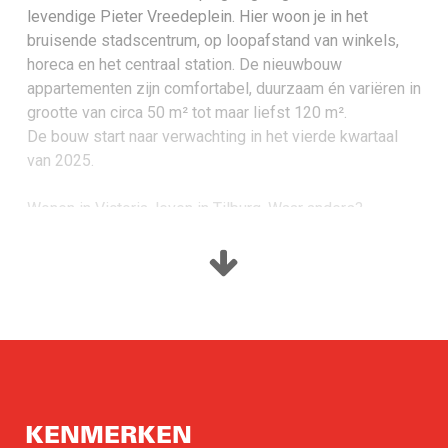
levendige Pieter Vreedeplein. Hier woon je in het
bruisende stadscentrum, op loopafstand van winkels,
horeca en het centraal station. De nieuwbouw
appartementen zijn comfortabel, duurzaam én variëren in
grootte van circa 50 m² tot maar liefst 120 m².
De bouw start naar verwachting in het vierde kwartaal
van 2025.
Wonen in Victoria, leven in Tilburg. Waar anders?
Welkom in Victoria Tilburg. Een indrukwekkende
woontoren van 20 verdiepingen gelegen aan het
levendige Pieter Vreedeplein. Hier woon je in het
bruisende stadscentrum, op loopafstand van winkels,
horeca en het centraal station. De nieuwbouw
appartementen zijn comfortabel, duurzaam én variëren in
grootte van circa 50 m² tot maar liefst 120 m².
De bouw start naar verwachting in het vierde kwartaal
KENMERKEN