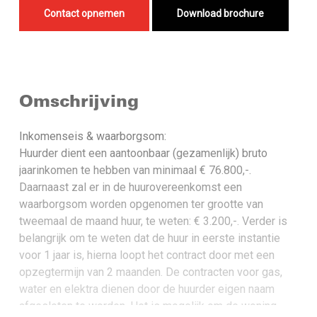
Contact opnemen
Download brochure
Omschrijving
Inkomenseis & waarborgsom:
Huurder dient een aantoonbaar (gezamenlijk) bruto
jaarinkomen te hebben van minimaal € 76.800,-.
Daarnaast zal er in de huurovereenkomst een
waarborgsom worden opgenomen ter grootte van
tweemaal de maand huur, te weten: € 3.200,-. Verder is
belangrijk om te weten dat de huur in eerste instantie
voor 1 jaar is, hierna loopt het contract door met een
opzegtermijn van 2 maanden. De contracten voor gas,
water en elektra dienen door de huurder eigen naam
afgesloten te worden. Het is mogelijk om de woning