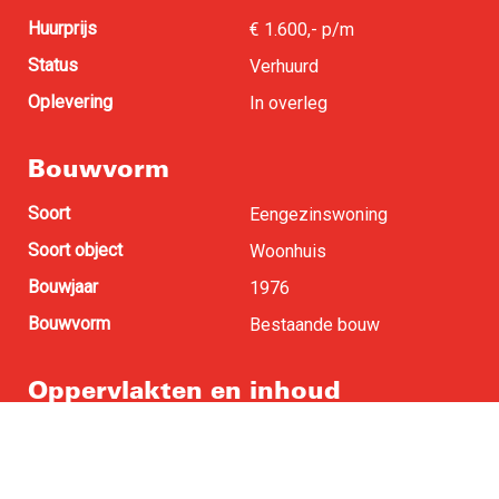
Huurprijs
€ 1.600,- p/m
Status
Verhuurd
Oplevering
In overleg
Bouwvorm
Soort
Eengezinswoning
Soort object
Woonhuis
Bouwjaar
1976
Bouwvorm
Bestaande bouw
Oppervlakten en inhoud
Woonoppervlakte
156 m
2
Perceel oppervlakte
400 m
2