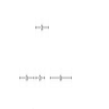
Tuin:
De achtertuin is gelegen op het zuidwesten. Deze biedt
veel privacy en is voorzien van een overdekt terras aan
de woning. Verder is de tuin voorzien van sierbestrating,
gazon en beplanting. Aan de rechterzijde van de woning
vindt u de carport. Deze is aan de straatzijde afsluitbaar.
Kenmerken:
– ruime vrijstaande woning met 3 slaapkamers;
– riante achtertuin gelegen op het zonnige zuidoosten;
– woning heeft een inpandige garage en een afsluitbare
carport;
– nabij vele voorzieningen, zoals winkels, sport, horeca
en scholen;
– nabij de uitvalswegen richting de omliggende dorpen
en steden;
– het is mogelijk om de woning gestoffeerd en
gemeubileerd te huren.