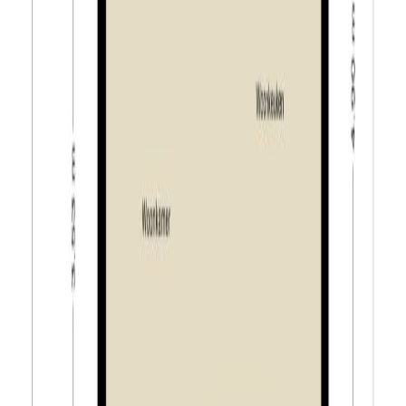
gepasseerd bij notaris de Daamen de Kort van Tuijl
Notarissen. Het is in geen gevallen toegestaan om de
woning bij een andere notaris te laten passeren.
Het doel van de verkoop van woningen in deze wijk is
het klimaat verder te optimaliseren en ervoor zorg te
dragen dat er een goede balans is tussen het aantal
koop- en huurwoningen.
Het is koper daarom niet toegestaan de onroerende
zaak geheel of gedeeltelijk te verhuren of in bruikleen af
te staan danwel daarop een recht van erfpacht, opstal,
vruchtgebruik of rechten van gebruik en bewoning te
vestigen.
De Tiwos Tilburgse Woonstichting attendeert koper
uitdrukkelijk op het feit, dat hij het verkochte nooit zelf
feitelijk gebruikt heeft en dat hij derhalve koper niet
heeft kunnen informeren over de eigenschappen c.q.
gebreken aan het verkochte waarvan hij op de hoogte