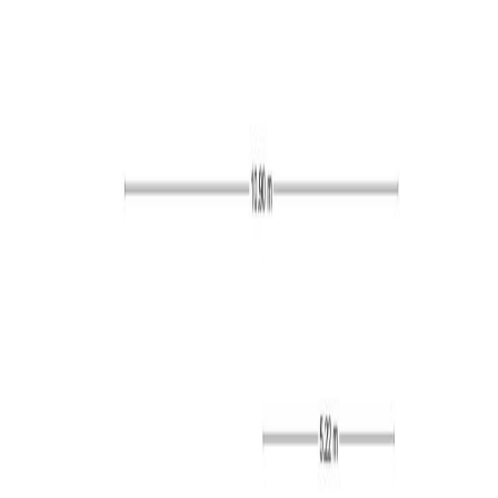
De hal/entree geeft toegang tot nagenoeg alle
vertrekken van het appartement.
Woonkamer, keuken en terras:
De woonkamer heeft een grote raampartij en via een
schuifpui heeft u vanuit hier toegang tot het terras. Het
terras is ca. 12 m² groot een heeft een mooi uitzicht
over de binnenstad. De woonkamer staat in een open
verbinding met de de ruime woonkeuken. De keuken
heeft een keukenblok in rechte opstelling en is voorzien
van een RVS spoelbak, vaatwasser, gaskookplaat,
afzuigkap, koelkast en combi-oven. In de keuken is
voldoende ruimte voor een eettafel. Zowel de keuken
als de woonkamer zijn afgewerkt met een laminaatvloer.
Slaapkamers:
Het appartement beschikt over een tweetal
slaapkamers. De grootste slaapkamer is bereikbaar
vanuit de hal en de andere slaapkamer vanuit de keuken.