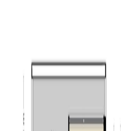
Beide slaapkamers zijn gelegen aan de galerijzijde en
hebben een laminaatvloer.
Badkamer, toiletruimte en technische ruimte:
De badkamer is betegeld en voorzien van een ligbad,
wastafel en douche. Ook de toiletruimte is betegeld en
heeft een staand toilet en een fonteintje. De technische
ruimte biedt veel handige bergruimte en tevens vindt u
hier de unit van de mechanische ventilatie, de opstelling
van de C.V. ketel (Nefit SmartLine Basis HRC CW 3,
2005) en de aansluitingen voor de wasapparatuur.
Parkeerplaats & berging:
Het appartement beschikt over een eigen parkeerplaats
en berging in het souterrain. De parkeerkelder is te
bereiken via een poort aan de Enschotsestraat. In het
souterrain is ook een gezamenlijke fietsenberging
aanwezig.