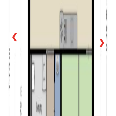
zou zijn geweest indien verkoper het verkochte zelf
feitelijk zou hebben gebruikt. In dit kader zijn partijen
uitdrukkelijk overeengekomen dat dergelijke
eigenschappen c.q. gebreken voor rekening en risico
van koper komen en dat bij de vaststelling van de
❮
koopsom hiermee rekening is gehouden.
❯