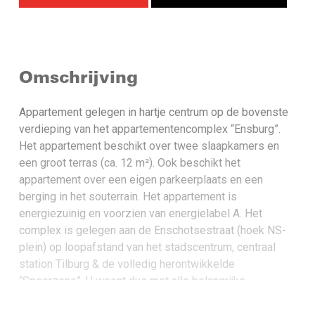
Omschrijving
Appartement gelegen in hartje centrum op de bovenste
verdieping van het appartementencomplex “Ensburg”.
Het appartement beschikt over twee slaapkamers en
een groot terras (ca. 12 m²). Ook beschikt het
appartement over een eigen parkeerplaats en een
berging in het souterrain. Het appartement is
energiezuinig en voorzien van energielabel A. Het
complex is gelegen aan de Enschotsestraat (hoek NS-
plein) op loopafstand van het stadscentrum, centraal
station Tilburg & de volledig herontwikkelde
“Spoorzone”. U woont dus met alle belangrijke
voorzieningen direct voor de deur. Het bruisende
Tilburgse uitgaansleven met gezellige terrassen,