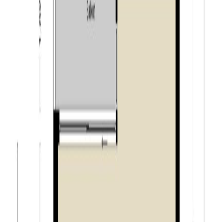
Algemeen:
– zeer centrale ligging in hartje centrum;
– energiezuinig appartement, energielabel A;
– zeer riant terras van ca. 12 m²;
– eigen parkeerplaats en berging in het souterrain;
– mogelijkheid tot het huren van een extra parkeerplaats;
– volledig geïsoleerd en voorzien van dubbele
beglazing;
– maandelijkse kosten VVE: circa € 154,09;
– de woning wordt verkocht voor zelfbewoning, het
gebruik als beleggingsobject is niet toegestaan;
– bij verkoop zal gebruik gemaakt worden van de
“Feitelijk gebruik clausule”;
– het transport dient plaats te vinden bij de project
notaris.
Tiwos:
Woningen van Tiwos Tilburgse Woonstichting worden