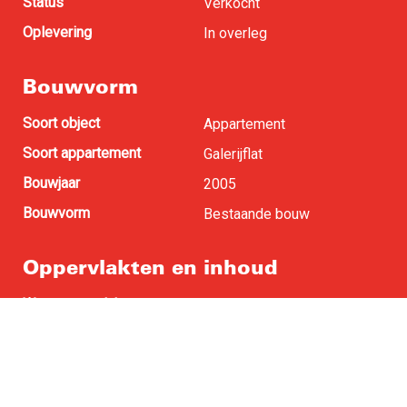
Status
Verkocht
Oplevering
In overleg
Bouwvorm
Soort object
Appartement
Soort appartement
Galerijflat
Bouwjaar
2005
Bouwvorm
Bestaande bouw
Oppervlakten en inhoud
Woonoppervlakte
88 m
2
Buitenruimte
12 m
2
Inhoud
285 m
3