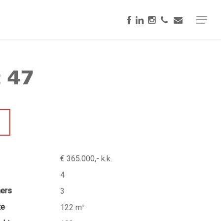
facebook
linkedin
instagram
phone
email
Menu
t 47
€ 365.000,- k.k.
4
mers
3
te
122 m
2