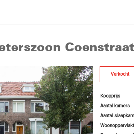
ieterszoon Coenstraa
Verkocht
Koopprijs
Aantal kamers
Aantal slaapka
Woonoppervlak