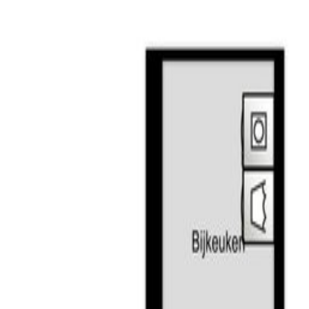
reikbaar. De overloop verleent toegang tot de ouder slaapkame
schikt aan beide kanten over een dakkapel (voorzien van houten
 via de bijkeuken is de achtertuin bereikbaar. De achtertuin is v
in is achterom bereikbaar.
n-lood ramen;
luiken;
et centrum;
oven en ‘s-Hertogenbosch;
act is opzegbaar).