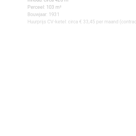
Perceel: 103 m²
Bouwjaar: 1931
Huurprijs CV-ketel: circa € 33,45 per maand (contra
Begane grond:
Via de hal betreedt u de woning. De hal kenmerkt zi
verdieping, de toiletruimte en een praktische trapka
woonkamer is afgewerkt met een fraaie houten vloe
met het glas-in-lood aan de voorzijde en een gezel
keukenblok, voorzien van diverse inbouwapparatuur
vriezer. De keuken is afgewerkt met een fraaie tege
voor de wasapparatuur en de opstelling van de kete
Eerste verdieping:
De overloop op de eerste verdieping verleent toeg
afgewerkt met een houten vloer. De slaapkamer aan 
De luxe badkamer is voorzien van een ligbad met do
voorzien van vlonders.