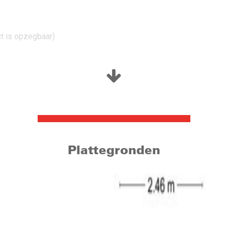
ct is opzegbaar)
ch de door de fraaie jaren ’30 tegels en de glas-in-lood ramen. 
st. De toiletruimte is voorzien van een hangend toilet en fontein
r en stucwerk op de wanden en plafond. De woonkamer beschikt o
lige open haard. De achtertuin is via de openslaande tuindeuren 
, te weten een 5-pits gasfornuis met wokbrander, RVS afzuigkap
lvloer en is voorzien van inbouwspotjes. Vanuit de keuken is de b
l (2019).
Plattegronden
ang tot twee slaapkamers, de badkamer en een vaste kast. De sla
de achterzijde (circa 12 m²) is afgewerkt met vloerbedekking. 
uchemogelijkheid, hangend toilet en wastafel. Vanuit de badkame