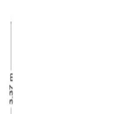
r. De slaapkamer is afgewerkt met vloerbedekking
 kozijnen met dubbele beglazing). De kamer
oorzien van een fraai terras. Achter in de tuin