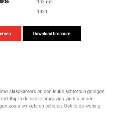
akte
103 m
2
1931
nemen
Download brochure
uime slaapkamers en een leuke achtertuin gelegen
ichtbij. In de nabije omgeving vindt u onder
gen zoals winkels en scholen. Ook is de woning