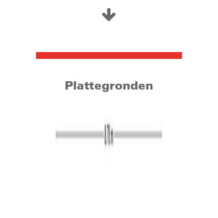
afstand. Verschillende scholen, de universiteit van
Tilburg, het treinstation Tilburg-Universiteit, diverse
sportvoorzieningen en de winkels aan het
Burgemeester van de Mortelplein liggen op korte
afstand. Het centrum van Tilburg bereikt u op de fiets in
10 minuten. Daarnaast zijn ook de uitvalswegen richting
Eindhoven, Breda en ’s ‘s-Hertogenbosch vanaf de
Plattegronden
woning uitstekend te bereiken.
Woonoppervlak: circa 85 m²
Inhoud: circa 266 m³
Balkons: circa 6 m²
Bouwjaar: 1954
Maandelijkse kosten VVE: ca. € 90,-
Begane grond:
De gezamenlijke entree, met de brievenbussen en het
bellentableau, geeft toegang tot de inpandige bergingen.