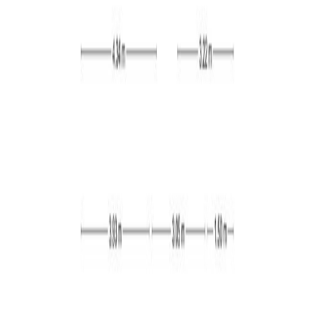
Tevens heeft u vanuit hier toegang tot het trappenhuis.
Indeling appartement:
De hal is afgewerkt met een laminaatvloer en stukwerk
op de wanden en plafond. Daarnaast beschikt deze over
de meterkast en verleent hij toegang tot alle vertrekken
van het appartement.
Woon-, eetkamer, keuken & bijkeuken:
De woonkamer (ca. 21 m²) is zeer netjes afgewerkt met
een mooie laminaatvloer en stukwerk op de wanden. Via
een deur heeft u toegang tot het balkon. Het balkon is
gelegen op het zonnige zuidwesten en biedt een mooi
uitzicht over de groene omgeving. Ook is de woonkamer
voorzien van verschillende inbouwkasten en een
elektrische sfeerhaard. Via fraaie en-suite deuren heeft
u toegang tot de eetkamer (ca. 12 m²). Ook deze ruimte
is netjes afgewerkt met een laminaatvloer en stukwerk
op de wanden. In de eetkamer is meer dan voldoende