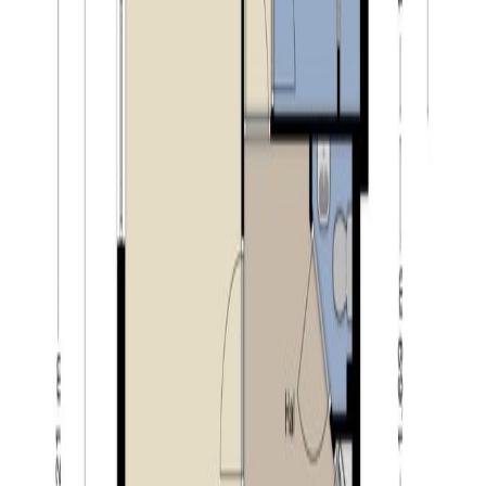
denken van de hippe Spoorzone, met restaurants waar
je heerlijk kunt eten. Of bezoek de Piushaven voor
ontspanning op en aan het water. Tilburg is ook een
echte evenementenstad met bijvoorbeeld de Tilburgse
kermis, Festival Circolo , Carnaval, de Meimarkt,
Koningsdag, Roadburn Festival en Tilburg Ten Miles.