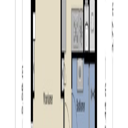
– maandelijkse kosten VVE: ca. € 90,-;
– verwarming en warm water middels een CV-ketel
(2017);
– het complex is omringt door groen;
– volop gratis parkeergelegenheid direct voor de deur;
– nabij vele voorzieningen zoals winkels, sport en
scholen;
– nabij uitvalswegen richting Eindhoven, Breda en ‘s-
Hertogenbosch.
Tilburg:
Tilburg is liefde op het tweede gezicht. Een stad die
barst van de creativiteit, waar je altijd weer verrassende
ontdekkingen doet. Hier leerde Vincent van Gogh
tekenen en groeide Guus Meeuwis uit van student tot
volksheld. Tilburg heeft vele verborgen pareltjes, maar
ook spraakmakende musea, zoals De Pont en het
Textiel museum en een dwaalgebied vol bijzondere
winkels in prachtige historische panden. En wat te