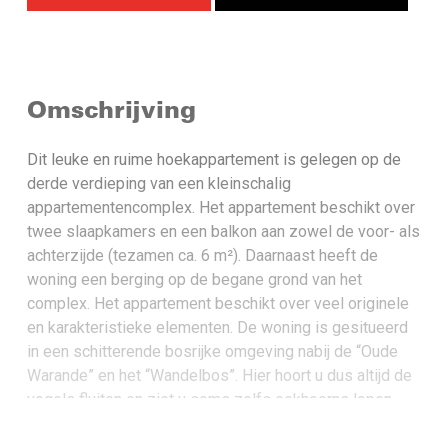
Omschrijving
Dit leuke en ruime hoekappartement is gelegen op de
derde verdieping van een kleinschalig
appartementencomplex. Het appartement beschikt over
twee slaapkamers en een balkon aan zowel de voor- als
achterzijde (tezamen ca. 6 m²). Daarnaast heeft de
woning een berging op de begane grond van het
complex. Het appartement beschikt over veel originele
en karakteristieke elementen. De woning is gesitueerd
in een schitterende bosrijke omgeving nabij de “Oude
Warande” en het “Wandelbos”. Hier hoort u dus altijd de
vogels fluiten en ziet u soms zelfs eekhoorns lopen.
Ondanks de rustige omgeving liggen belangrijke
uitvalswegen en voorzieningen op een steenworp