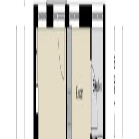
Badkamer & toiletruimte:
De badkamer is volledig betegeld en voorzien van
stukwerk op het plafond. Verder is de badkamer
voorzien van een douchecabine, design radiator en een
wastafel in meubel. Ook de toiletruimte is volledig
betegeld en voorzien van stukwerk op het plafond.
Tevens is de toiletruimte voorzien van een staand
closet en een fonteintje.
Berging:
Via de gezamenlijk entree op de begane grond is de
inpandige berging bereikbaar. De berging (ca. 4 m2) is
voorzien van een lichtpunt.
Kenmerken:
– leuk appartement met twee slaapkamers;
– appartement voorzien van twee balkons;