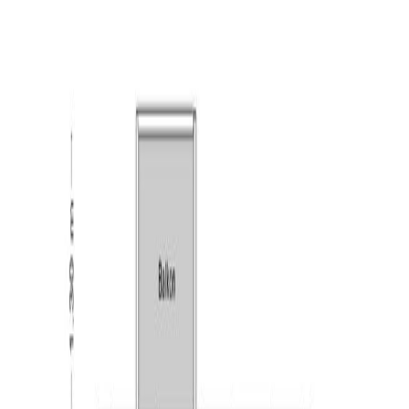
ruimte voor een riante eettafel. Ook vanuit deze ruimte
heeft u via een deur toegang tot een balkon. Zowel in de
woon- als eetkamer heeft u veel prettige lichtinval. De
keuken heeft een dubbel keukenblok en is van veel
gemakken voorzien. Zo vindt u hier een 5-pits
gaskookplaat, RVS afzuigkap, RVS spoelbak, Quooker,
combi-oven, koelkast en een vaatwasser. Ook is de
keuken voorzien van een handige inbouwkast. Vanuit de
keuken heeft u via een deur toegang tot de bijkeuken. In
de bijkeuken vindt u naast handige bergruimte ook de
aansluiting voor de wasapparatuur en de opstelling van
de CV-ketel (Remeha, 2017).
Slaapkamers:
De slaapkamers (ca. 12 m² & ca. 9 m²) zijn gelegen aan
de voorzijde van het complex. Beide slaapkamers zijn
netjes afgewerkt met een laminaatvloer en stukwerk op
de wanden. Daarnaast zijn ze beide voorzien van een
inbouwkast.