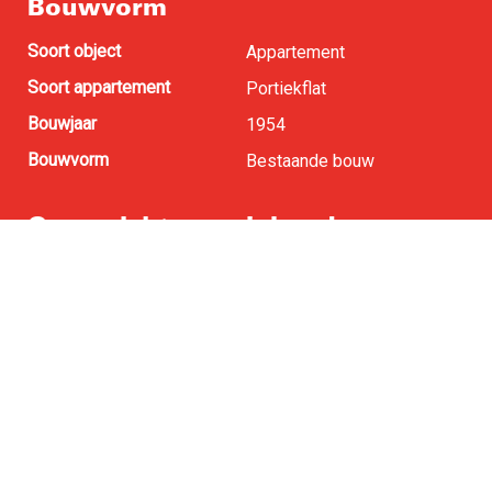
Bouwvorm
Soort object
Appartement
Soort appartement
Portiekflat
Bouwjaar
1954
Bouwvorm
Bestaande bouw
Oppervlakten en inhoud
Woonoppervlakte
85 m
2
Buitenruimte
5 m
2
Inhoud
266 m
3
Indeling
Aantal kamers
4
Aantal slaapkamers
2