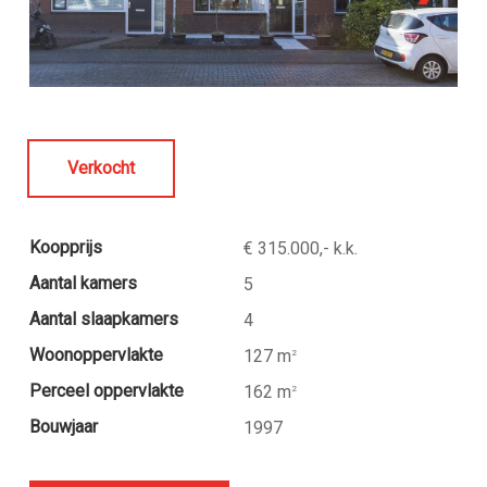
Verkocht
Koopprijs
€ 315.000,- k.k.
Aantal kamers
5
Aantal slaapkamers
4
Woonoppervlakte
127 m
2
Perceel oppervlakte
162 m
2
Bouwjaar
1997