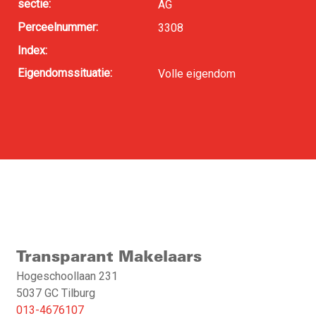
sectie:
AG
Perceelnummer:
3308
Index:
Eigendomssituatie:
Volle eigendom
Transparant Makelaars
Hogeschoollaan 231
5037 GC Tilburg
013-4676107