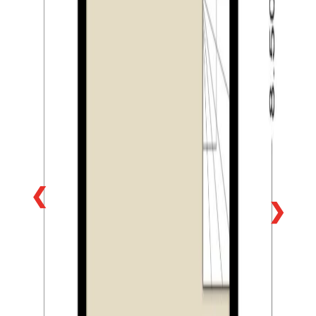
parkeerplaats is gelegen op eigen terrein.
Algemeen:
– riante en sfeervolle tussenwoning met drie ruime
slaapkamers;
– woning heeft een fraaie stadstuin gelegen op het
zonnige zuidwesten;
– zeer energiezuinige woning, voorzien van
energielabel A (geldig tot 14-02-2027);
– volledig voorzien van vloerverwarming en aluminium
kozijnen;
❮
– de woning heeft een privé parkeerplaats op het eigen
❯
perceel;
– gelegen op loopafstand van het De Piushaven en de
Tilburgse binnenstad;
– ook gelegen nabij natuurgebied Moerenburg en het
Wilhelminakanaal;
– gunstig gelegen nabij de uitvalswegen richting de
omliggende dorpen en steden;