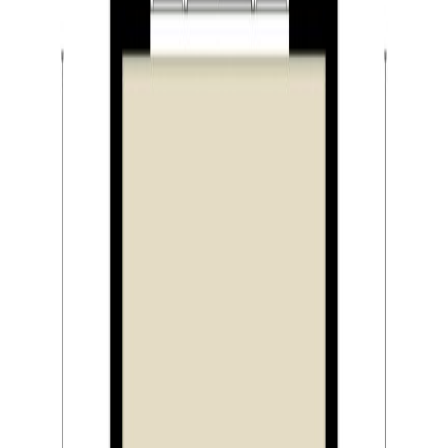
Inhoud: circa 469 m³
Bouwjaar: 2017
Perceel: 106 m²
Energielabel: A (geldig tot 14-02-2027)
Begane grond:
De hal/entree geeft toegang tot toiletruimte, meterkast
en de woonkamer. De toiletruimte is betegeld en
voorzien van een hangend closet en een fonteintje. De
luxe keuken is gelegen aan de voorzijde van de woning
en heeft een keukenblok in L-opstelling en een
kastenwand. De keuken is voorzien van alle gemakken.
Zo vindt u hier een composiet aanrechtblad, 5-pits
gaskookplaat, RVS afzuigkap, RVS spoelbak,
vaatwasser, combi-oven en een koelkast. Het
woongedeelte is aan de achterzijde van de woning
gelegen. Aan de tuinzijde vindt u een zeer grote
raampartij van maar liefst 6 meter hoog en de vide van
de eerste verdieping. Deze vide en raampartij zorgen