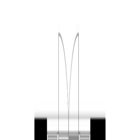
Deze woning is gelegen in de kindvriendelijke buurt
Lourdeskade aan de hotspot van Tilburg: de Piushaven.
De afgelopen jaren is dit oude industriegebied
getransformeerd naar een heerlijke plek om te wonen,
werken en recreëren. De woning is onderdeel van een
imposant complex met 16 drielaags woningen gelegen
aan de oostzijde van Lourdeskade. Onder andere de
vormgeving van de huizen en de grote aluminium
kozijnen zijn een knipoog naar het industriële verleden
van het gebied. De sfeervolle Piushaven, de grootste
stadshaven van Nederland, vindt u direct achter de
woning. De Piushaven is een omvangrijk gebied,
grenzend aan het centrum van Tilburg, met als kloppend
hart de haven. Hier vindt u onder andere winkels,
terrassen, restaurants en cafés. Veel met een terras
direct aan het water. Het is hier heerlijk vertoeven.
Woonoppervlakte: circa 123 m²