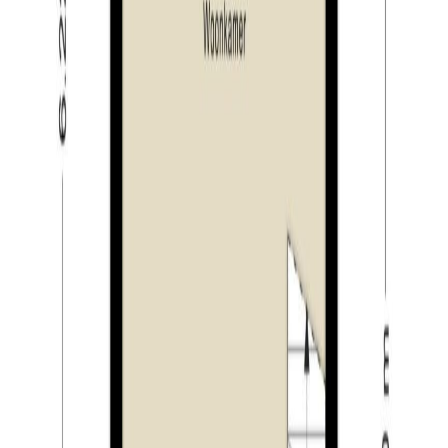
slaapkamers zijn keurig afgewerkt met stucwerk op de
wanden en vloerbedekking. Ook deze verdieping is
weer voorzien van vloerverwarming. De mooie
badkamer is gelegen in het midden van de verdieping.
Deze is volledig betegeld en voorzien van een dubbele
wastafel in meubel, een hangend toilet, een
designradiator en een inloopdouche.
Tuin:
De woning beschikt over een zeer fraaie stadstuin
welke is gelegen op het zonnige zuidwesten. De tuin is
schitterend aangelegd met sierbestrating, grind en
plantenborders met een grote keur aan groene
beplanting. Via openslaande deuren heeft u toegang tot
de woning. Aan beide kanten vindt u daarnaast een
mooie houten schutting. Achterin de tuin heeft u via een
deur toegang tot de vrijstaande stenen berging welke is
voorzien van elektra en een groen dak. Via de poort
naast de berging bereikt u de privé parkeerplaats. Deze