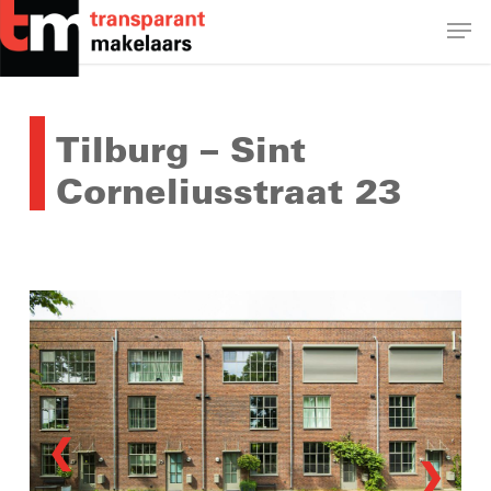
Skip
Men
to
main
Close
content
Menu
Tilburg – Sint
Corneliusstraat 23
❮
❯