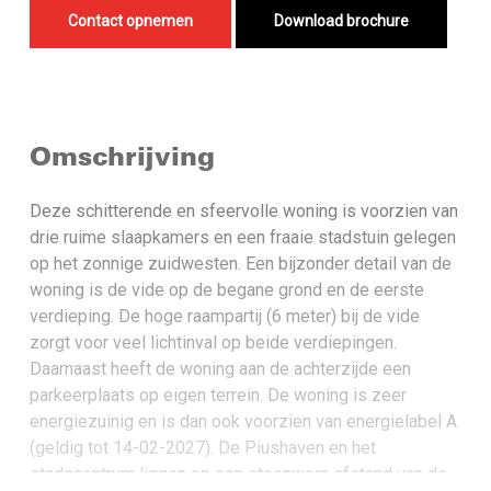
Contact opnemen
Download brochure
Omschrijving
Deze schitterende en sfeervolle woning is voorzien van
drie ruime slaapkamers en een fraaie stadstuin gelegen
op het zonnige zuidwesten. Een bijzonder detail van de
woning is de vide op de begane grond en de eerste
verdieping. De hoge raampartij (6 meter) bij de vide
zorgt voor veel lichtinval op beide verdiepingen.
Daarnaast heeft de woning aan de achterzijde een
parkeerplaats op eigen terrein. De woning is zeer
energiezuinig en is dan ook voorzien van energielabel A
(geldig tot 14-02-2027). De Piushaven en het
stadscentrum liggen op een steenworp afstand van de