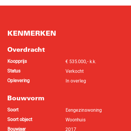
KENMERKEN
Overdracht
Koopprijs
€ 535.000,- k.k.
Status
Verkocht
Oplevering
In overleg
Bouwvorm
Soort
Eengezinswoning
Soort object
Woonhuis
Bouwjaar
2017