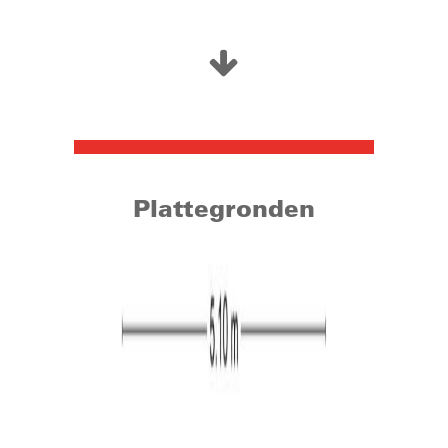
woning. In de binnenstad treft u het bruisende Tilburgse
leven met gezellige terrassen, uitstekende restaurants
en sfeervolle cafés. Tevens beschikt het centrum van
Tilburg over een groot en gevarieerd winkelaanbod.
Daarnaast zijn scholen en sportgelegenheden ook in de
nabije omgeving te vinden. Het winkelcentrum in de
oude AaBe fabriek zorgt er met haar supermarkten en
andere detailhandelszaken voor dat u voor een snelle
boodschap slechts de hoek om hoeft. Daarnaast is ook
Plattegronden
natuurgebied Moerenburg gelegen op loopafstand van
de woning. Dit gebied kenmerkt zich door wandelpaden,
open weilanden, bomen en diverse waterplassen. Door
de ligging nabij een van de ringbanen zijn de diverse
uitvalswegen richting de omliggende dorpen en steden
gemakkelijk bereikbaar. De snelwegen bereikt u al
binnen enkele minuten. Direct voor de woning is
daarnaast parkeergelegenheid aanwezig.
Ligging & Piushaven: