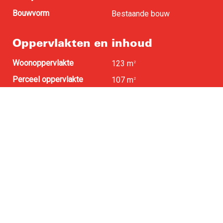
Bouwvorm
Bestaande bouw
Oppervlakten en inhoud
Woonoppervlakte
123 m
2
Perceel oppervlakte
107 m
2
Buitenruimte
0 m
2
Inhoud
469 m
3
Indeling
Aantal kamers
4
Aantal slaapkamers
3
Voorzieningen
Rolluiken, TV kabel,
Buitenzonwering,