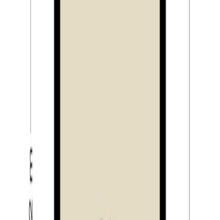
en een mooie gietvloer. Ook deze verdieping is volledig
voorzien van vloerverwarming. Ook de technische ruimte
vindt u op deze verdieping. Hierin vindt u naast de
opstelling van de CV-ketel (Atag, 2017) ook de
aansluitingen voor de wasapparatuur en de WTW-unit.
Deze unit voert verse buitenlucht naar binnen en
vervuilde binnen lucht af naar buiten. Doordat de schone
buitenlucht wordt opgewarmd door de warmte van de
gebruikte lucht voelt de vers aangevoerde lucht
nagenoeg hetzelfde als de kamertemperatuur. Dit is
zeer comfortabel en energiezuinig, hiermee
verminderen de verwarmingskosten aanzienlijk.
Tweede verdieping:
De overloop op de tweede verdieping geeft toegang tot
twee slaapkamers en de badkamer. De grootste
slaapkamer is gelegen aan de voorzijde van de woning.
De andere slaapkamer vindt u aan de achterzijde. Beide