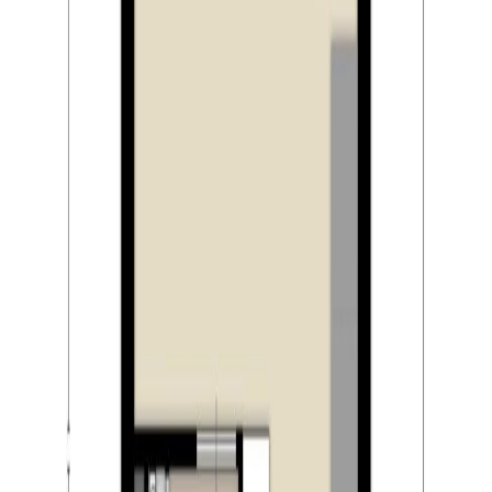
– de snelwegen bereikt u al binnen enkele minuten
rijden.
Natuurgebied Moerenburg:
Landschapspark Moerenburg is voor veel Tilburgers
bekend terrein, gelegen nabij het Wilhelminakanaal. In dit
buitengebied, vlakbij de Piushaven, wordt veel gefietst
en gewandeld. Het kenmerkt zich dan ook door open
weilanden, bomen, waterplassen en een agrarisch
gebied met historische boerderijen. Moerenburg
versterkt de kwaliteit van de aangrenzende stedelijke
ontwikkelingen zoals de ontwikkeling van de Piushaven.
Voor de direct aangrenzende buurten Aan de Waterkant,
Jeruzalem en Armhoefse Akkers is Moerenburg de
achtertuin. Een uitstekende plek om te recreëren dat is
Landschapspark Moerenburg! Naast het versterken van
de groenfunctie, is de gemeente Tilburg hard bezig om
in dit gebied ook een stukje historie en cultuur terug te